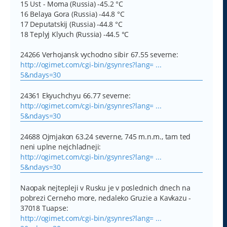
15 Ust - Moma (Russia) -45.2 °C
16 Belaya Gora (Russia) -44.8 °C
17 Deputatskij (Russia) -44.8 °C
18 Teplyj Klyuch (Russia) -44.5 °C
24266 Verhojansk vychodno sibir 67.55 severne:
http://ogimet.com/cgi-bin/gsynres?lang= ...
5&ndays=30
24361 Ekyuchchyu 66.77 severne:
http://ogimet.com/cgi-bin/gsynres?lang= ...
5&ndays=30
24688 Ojmjakon 63.24 severne, 745 m.n.m., tam ted
neni uplne nejchladneji:
http://ogimet.com/cgi-bin/gsynres?lang= ...
5&ndays=30
Naopak nejtepleji v Rusku je v poslednich dnech na
pobrezi Cerneho more, nedaleko Gruzie a Kavkazu -
37018 Tuapse:
http://ogimet.com/cgi-bin/gsynres?lang= ...