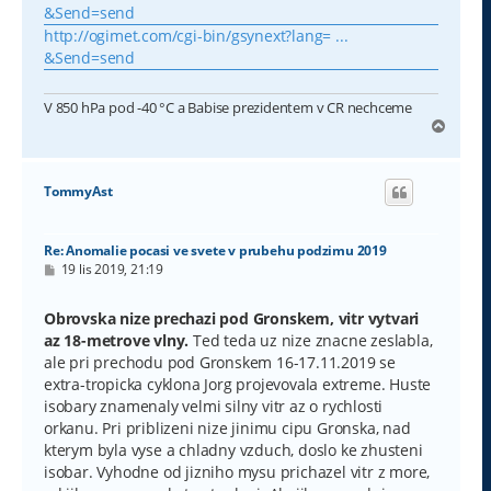
&Send=send
http://ogimet.com/cgi-bin/gsynext?lang= ...
&Send=send
V 850 hPa pod -40 °C a Babise prezidentem v CR nechceme
N
a
h
o
TommyAst
r
u
Re: Anomalie pocasi ve svete v prubehu podzimu 2019
P
19 lis 2019, 21:19
ř
í
s
Obrovska nize prechazi pod Gronskem, vitr vytvari
p
az 18-metrove vlny.
Ted teda uz nize znacne zeslabla,
ě
v
ale pri prechodu pod Gronskem 16-17.11.2019 se
e
extra-tropicka cyklona Jorg projevovala extreme. Huste
k
isobary znamenaly velmi silny vitr az o rychlosti
orkanu. Pri priblizeni nize jinimu cipu Gronska, nad
kterym byla vyse a chladny vzduch, doslo ke zhusteni
isobar. Vyhodne od jizniho mysu prichazel vitr z more,