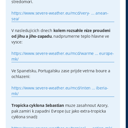
stredomori.
https://www.severe-weather.eu/mcd/very- ... anean-
sea/
V nasledujicich dnech
kolem rozsahle nize proudeni
od jihu a jiho-zapadu
, nadprumerne teplo hlavne ve
vysce:
https://www.severe-weather.eu/mcd/warme ... europe-
mk/
Ve Spanelsku, Portugalsku zase prijde vetrna boure a
ochlazeni:
https://www.severe-weather.eu/mcd/inten ... iberia-
mk/
Tropicka cyklona Sebastian
muze zasahnout Azory,
pak zamiri k zapadni Evrope (uz jako extra-tropicka
cyklona snad):