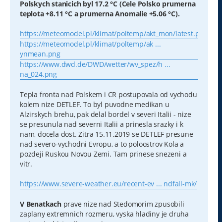
Polskych stanicich byl 17.2 °C (Cele Polsko prumerna
teplota +8.11 °C a prumerna Anomalie +5.06 °C).
https://meteomodel.pl/klimat/poltemp/akt_mon/latest.png
https://meteomodel.pl/klimat/poltemp/ak ...
ynmean.png
https://www.dwd.de/DWD/wetter/wv_spez/h ...
na_024.png
Tepla fronta nad Polskem i CR postupovala od vychodu
kolem nize DETLEF. To byl puvodne medikan u
Alzirskych brehu, pak delal bordel v severi Italii - nize
se presunula nad severni Italii a prinesla srazky i k
nam, docela dost. Zitra 15.11.2019 se DETLEF presune
nad severo-vychodni Evropu, a to poloostrov Kola a
pozdeji Ruskou Novou Zemi. Tam prinese snezeni a
vitr.
https://www.severe-weather.eu/recent-ev ... ndfall-mk/
V Benatkach
prave nize nad Stedomorim zpusobili
zaplany extremnich rozmeru, vyska hladiny je druha