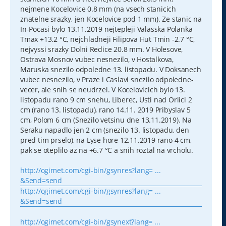
nejmene Kocelovice 0.8 mm (na vsech stanicich
znatelne srazky, jen Kocelovice pod 1 mm). Ze stanic na
In-Pocasi bylo 13.11.2019 nejtepleji Valasska Polanka
Tmax +13.2 °C, nejchladneji Filipova Hut Tmin -2.7 °C,
nejvyssi srazky Dolni Redice 20.8 mm. V Holesove,
Ostrava Mosnov vubec nesnezilo, v Hostalkova,
Maruska snezilo odpoledne 13. listopadu. V Doksanech
vubec nesnezilo, v Praze i Caslavi snezilo odpoledne-
vecer, ale snih se neudrzel. V Kocelovicich bylo 13.
listopadu rano 9 cm snehu, Liberec, Usti nad Orlici 2
cm (rano 13. listopadu), rano 14.11. 2019 Pribyslav 5
cm, Polom 6 cm (Snezilo vetsinu dne 13.11.2019). Na
Seraku napadlo jen 2 cm (snezilo 13. listopadu, den
pred tim prselo), na Lyse hore 12.11.2019 rano 4 cm,
pak se oteplilo az na +6.7 °C a snih roztal na vrcholu.
http://ogimet.com/cgi-bin/gsynres?lang= ...
&Send=send
http://ogimet.com/cgi-bin/gsynres?lang= ...
&Send=send
http://ogimet.com/cgi-bin/gsynext?lang= ...