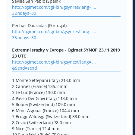
Sevilla San Pablo (Spain):
http://ogimet.com/cgi-bin/gsynres?lang= ...
3&ndays=30
Penhas Douradas (Portugal):
http://ogimet.com/cgi-bin/gsynres?lang= ...
3&ndays=30
Extremni srazky v Evrope - Ogimet SYNOP 23.11.2019
23 UTC
http://ogimet.com/cgi-bin/gsynext?lang= ...
&Send=send
1 Monte Settepani (Italy) 218.0 mm
2 Cannes (France) 135.2 mm
3 Le Luc (France) 130.0 mm
4 Passo Dei Giovi (Italy) 113.0 mm
5 Robiei (Switzerland) 109.0 mm
6 Mont Aigoual (France) 104.4 mm
7 Brugg-Wildegg (Switzerland) 83.0 mm
8 Cevio (Switzerland) 78.0 mm
9 Nice (France) 71.4 mm
10 Capo Mele (Italy) 70.0 mm