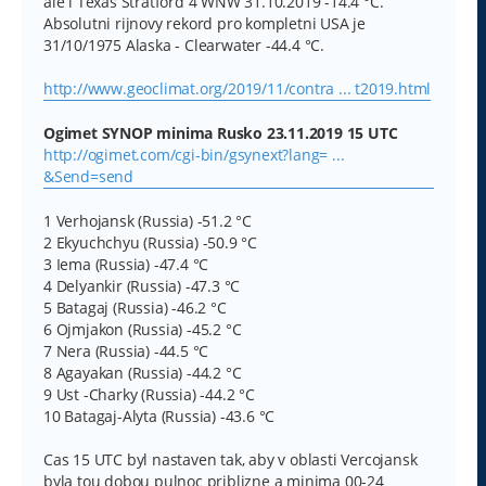
ale i Texas Stratford 4 WNW 31.10.2019 -14.4 °C.
Absolutni rijnovy rekord pro kompletni USA je
31/10/1975 Alaska - Clearwater -44.4 °C.
http://www.geoclimat.org/2019/11/contra ... t2019.html
Ogimet SYNOP minima Rusko 23.11.2019 15 UTC
http://ogimet.com/cgi-bin/gsynext?lang= ...
&Send=send
1 Verhojansk (Russia) -51.2 °C
2 Ekyuchchyu (Russia) -50.9 °C
3 Iema (Russia) -47.4 °C
4 Delyankir (Russia) -47.3 °C
5 Batagaj (Russia) -46.2 °C
6 Ojmjakon (Russia) -45.2 °C
7 Nera (Russia) -44.5 °C
8 Agayakan (Russia) -44.2 °C
9 Ust -Charky (Russia) -44.2 °C
10 Batagaj-Alyta (Russia) -43.6 °C
Cas 15 UTC byl nastaven tak, aby v oblasti Vercojansk
byla tou dobou pulnoc priblizne a minima 00-24