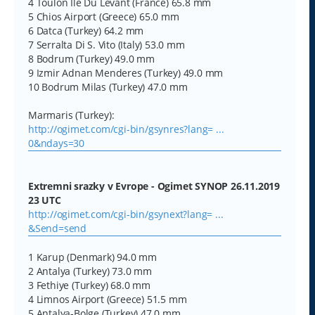
4 Toulon Ile Du Levant (France) 65.8 mm
5 Chios Airport (Greece) 65.0 mm
6 Datca (Turkey) 64.2 mm
7 Serralta Di S. Vito (Italy) 53.0 mm
8 Bodrum (Turkey) 49.0 mm
9 Izmir Adnan Menderes (Turkey) 49.0 mm
10 Bodrum Milas (Turkey) 47.0 mm
Marmaris (Turkey):
http://ogimet.com/cgi-bin/gsynres?lang= ...
0&ndays=30
Extremni srazky v Evrope - Ogimet SYNOP 26.11.2019
23 UTC
http://ogimet.com/cgi-bin/gsynext?lang= ...
&Send=send
1 Karup (Denmark) 94.0 mm
2 Antalya (Turkey) 73.0 mm
3 Fethiye (Turkey) 68.0 mm
4 Limnos Airport (Greece) 51.5 mm
5 Antalya-Bolge (Turkey) 47.0 mm