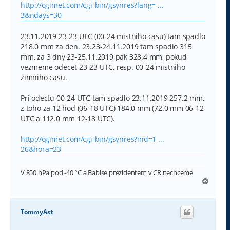
http://ogimet.com/cgi-bin/gsynres?lang= ...
3&ndays=30
23.11.2019 23-23 UTC (00-24 mistniho casu) tam spadlo
218.0 mm za den. 23.23-24.11.2019 tam spadlo 315
mm, za 3 dny 23-25.11.2019 pak 328.4 mm, pokud
vezmeme odecet 23-23 UTC, resp. 00-24 mistniho
zimniho casu.
Pri odectu 00-24 UTC tam spadlo 23.11.2019 257.2 mm,
z toho za 12 hod (06-18 UTC) 184.0 mm (72.0 mm 06-12
UTC a 112.0 mm 12-18 UTC).
http://ogimet.com/cgi-bin/gsynres?ind=1 ...
26&hora=23
V 850 hPa pod -40 °C a Babise prezidentem v CR nechceme
N
a
h
o
TommyAst
r
u