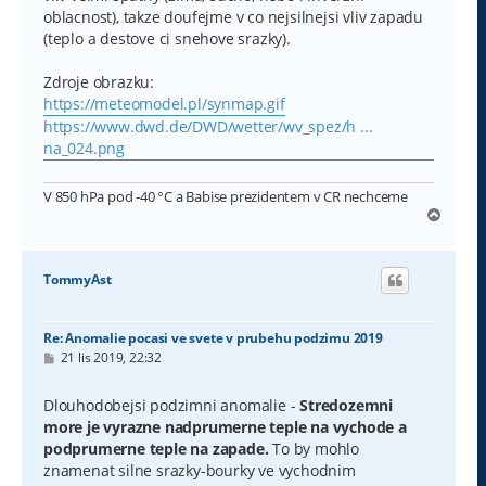
oblacnost), takze doufejme v co nejsilnejsi vliv zapadu
(teplo a destove ci snehove srazky).
Zdroje obrazku:
https://meteomodel.pl/synmap.gif
https://www.dwd.de/DWD/wetter/wv_spez/h ...
na_024.png
V 850 hPa pod -40 °C a Babise prezidentem v CR nechceme
N
a
h
o
TommyAst
r
u
Re: Anomalie pocasi ve svete v prubehu podzimu 2019
P
21 lis 2019, 22:32
ř
í
s
Dlouhodobejsi podzimni anomalie -
Stredozemni
p
more je vyrazne nadprumerne teple na vychode a
ě
v
podprumerne teple na zapade.
To by mohlo
e
znamenat silne srazky-bourky ve vychodnim
k