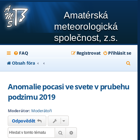
Amatérská
meteorologická
společnost, z.s.
FAQ
Registrovat
Přihlásit se
H
Obsah fóra
l
e
Anomalie pocasi ve svete v prubehu
d
podzimu 2019
a
Moderátor:
Moderátoři
t
Odpovědět
Hledat
Pokročilé hledání