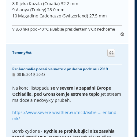
8 Rijeka Kozala (Croatia) 32.2 mm
9 Alanya (Turkey) 28.0 mm
10 Magadino Cadenazzo (Switzerland) 27.5 mm
V 850 hPa pod -40 °C a Babise prezidentem v CR nechceme
N
a
h
o
TommyAst
r
u
Re: Anomalie pocasi ve svete v prubehu podzimu 2019
P
30 lis 2019, 20:43
ř
í
s
Na konci listopadu
se v severni a zapadni Evrope
p
Ochladilo, pod Gronskem je extreme teplo
Jet stream
ě
v
ma docela neobvykly prubeh.
e
k
https://www.severe-weather.eu/mcd/extre ... enland-
mk/
Bomb cyclone -
Rychle se prohlubujici nize zasahla