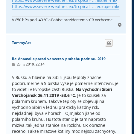
https://www.severe-weather.eu/tropical- ... astien-mk/
https://www.severe-weather.eu/tropical- ... europe-mk/
V 850 hPa pod -40 °C a Babise prezidentem v CR nechceme
N
a
h
o
TommyAst
r
u
Re: Anomalie pocasi ve svete v prubehu podzimu 2019
P
28 lis 2019, 22:14
ř
í
s
V Rusku a hlavne na Sibiri jsou teploty znacne
p
podprumerne a Sibirska vyse je pomerne intenzivni, je
ě
v
to videt i v Evropske casti Ruska.
Na vychodni Sibiri
e
Verchojansk 26.11.2019 -53.6 °C
. Je to kousek za
k
polarnim kruhem. Takove teploty se objevuji na
vychodno Sibiri v lednu prakticky kazdny rok,
nejcladneji byva v horach - Ojmjakon jizne od
polarniho kruhu. Hustota stanic je tam naprosto
miziva, tak jedna stanice na rozlohu CR obrazne
receno. Takze mrazove kotliny moc nejsou zachyceny.