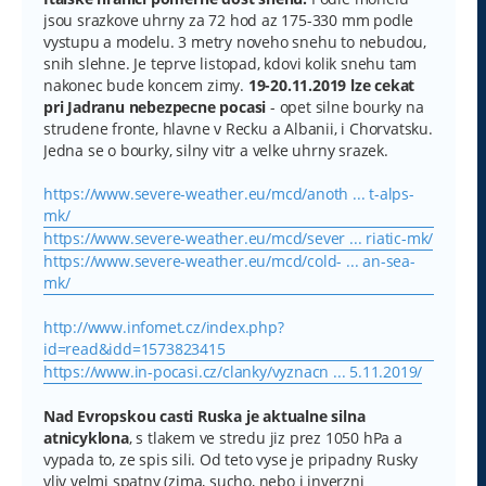
jsou srazkove uhrny za 72 hod az 175-330 mm podle
vystupu a modelu. 3 metry noveho snehu to nebudou,
snih slehne. Je teprve listopad, kdovi kolik snehu tam
nakonec bude koncem zimy.
19-20.11.2019 lze cekat
pri Jadranu nebezpecne pocasi
- opet silne bourky na
strudene fronte, hlavne v Recku a Albanii, i Chorvatsku.
Jedna se o bourky, silny vitr a velke uhrny srazek.
https://www.severe-weather.eu/mcd/anoth ... t-alps-
mk/
https://www.severe-weather.eu/mcd/sever ... riatic-mk/
https://www.severe-weather.eu/mcd/cold- ... an-sea-
mk/
http://www.infomet.cz/index.php?
id=read&idd=1573823415
https://www.in-pocasi.cz/clanky/vyznacn ... 5.11.2019/
Nad Evropskou casti Ruska je aktualne silna
atnicyklona
, s tlakem ve stredu jiz prez 1050 hPa a
vypada to, ze spis sili. Od teto vyse je pripadny Rusky
vliv velmi spatny (zima, sucho, nebo i inverzni