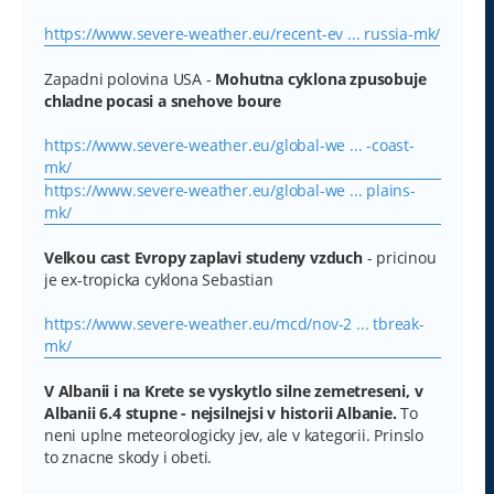
https://www.severe-weather.eu/recent-ev ... russia-mk/
Zapadni polovina USA -
Mohutna cyklona zpusobuje
chladne pocasi a snehove boure
https://www.severe-weather.eu/global-we ... -coast-
mk/
https://www.severe-weather.eu/global-we ... plains-
mk/
Velkou cast Evropy zaplavi studeny vzduch
- pricinou
je ex-tropicka cyklona Sebastian
https://www.severe-weather.eu/mcd/nov-2 ... tbreak-
mk/
V Albanii i na Krete se vyskytlo silne zemetreseni, v
Albanii 6.4 stupne - nejsilnejsi v historii Albanie.
To
neni uplne meteorologicky jev, ale v kategorii. Prinslo
to znacne skody i obeti.