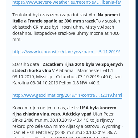
https://www.severe-weather.eu/recent-ev ... lbania-fa/
Tentokrat byla zasazena zapadni cast Alp.
Na pomezi
Italie a Francie spadlo az 300 mm srazek
To v sussich
oblastech CR muze byt i rocni uhrn. Misty v Alpach
dosahnou listopadove srazkove uhrny mozna az 1000
mm.
https://www.in-pocasi.cz/clanky/vyznacn ... 5.11.2019/
Starsiho data -
Zacatkem rijna 2019 byla ve Spojenych
statech horka vlna
V Alabama - Manchester +41.1
03.10.2019, Missisipi- Columbus 03.10.2019 +40.0, Jizni
Karolina 03-04.10.2019 Pelion 0.8 NW +40.6.
http://www.geoclimat.org/2019/11/contra ... t2019.html
Koncem rijna ne jen u nas, ale i v
USA byla koncem
rijna chladna vlna, resp. Arkticky vpad
Utah Peter
Sinks 2488 m.n.m. 30.10.2019 -43.4 °C, to je rijnovy
rekord pro cele USA mimo Aljasky a ostrovu. Wyoming -
Daniel Fish Hatchery (2238 m.n.m.) 30.10.2019 -36.7,