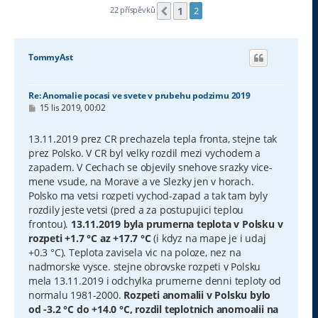
1
22 příspěvků
2
Předchozí
TommyAst
Re: Anomalie pocasi ve svete v prubehu podzimu 2019
P
15 lis 2019, 00:02
ř
í
s
13.11.2019 prez CR prechazela tepla fronta, stejne tak
p
prez Polsko. V CR byl velky rozdil mezi vychodem a
ě
v
zapadem. V Cechach se objevily snehove srazky vice-
e
mene vsude, na Morave a ve Slezky jen v horach.
k
Polsko ma vetsi rozpeti vychod-zapad a tak tam byly
rozdily jeste vetsi (pred a za postupujici teplou
frontou).
13.11.2019 byla prumerna teplota v Polsku v
rozpeti +1.7 °C az +17.7 °C
(i kdyz na mape je i udaj
+0.3 °C). Teplota zavisela vic na poloze, nez na
nadmorske vysce. stejne obrovske rozpeti v Polsku
mela 13.11.2019 i odchylka prumerne denni teploty od
normalu 1981-2000.
Rozpeti anomalii v Polsku bylo
od -3.2 °C do +14.0 °C, rozdil teplotnich anomoalii na