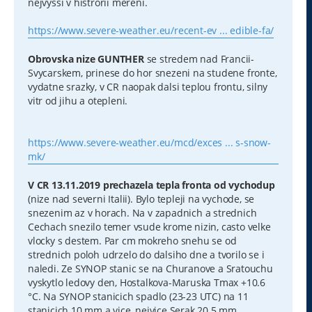
nejvyssi v histrorii mereni.
https://www.severe-weather.eu/recent-ev ... edible-fa/
Obrovska nize GUNTHER
se stredem nad Francii-
Svycarskem, prinese do hor snezeni na studene fronte,
vydatne srazky, v CR naopak dalsi teplou frontu, silny
vitr od jihu a otepleni.
https://www.severe-weather.eu/mcd/exces ... s-snow-
mk/
V CR 13.11.2019 prechazela tepla fronta od vychodup
(nize nad severni Italii). Bylo tepleji na vychode, se
snezenim az v horach. Na v zapadnich a strednich
Cechach snezilo temer vsude krome nizin, casto velke
vlocky s destem. Par cm mokreho snehu se od
strednich poloh udrzelo do dalsiho dne a tvorilo se i
naledi. Ze SYNOP stanic se na Churanove a Sratouchu
vyskytlo ledovy den, Hostalkova-Maruska Tmax +10.6
°C. Na SYNOP stanicich spadlo (23-23 UTC) na 11
stanicich 10 mm a vice, nejvice Serak 20.5 mm,