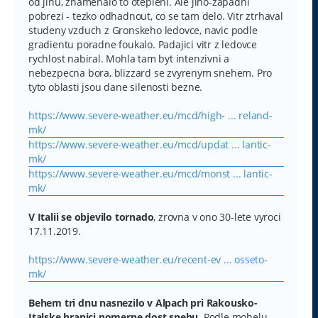
od jihu, znamenalo to otepleni. Ale jiho-zapadni
pobrezi - tezko odhadnout, co se tam delo. Vitr ztrhaval
studeny vzduch z Gronskeho ledovce, navic podle
gradientu poradne foukalo. Padajici vitr z ledovce
rychlost nabiral. Mohla tam byt intenzivni a
nebezpecna bora, blizzard se zvyrenym snehem. Pro
tyto oblasti jsou dane silenosti bezne.
https://www.severe-weather.eu/mcd/high- ... reland-
mk/
https://www.severe-weather.eu/mcd/updat ... lantic-
mk/
https://www.severe-weather.eu/mcd/monst ... lantic-
mk/
V Italii se objevilo tornado
, zrovna v ono 30-lete vyroci
17.11.2019.
https://www.severe-weather.eu/recent-ev ... osseto-
mk/
Behem tri dnu nasnezilo v Alpach pri Rakousko-
Italske hranici pomerne dost snehu.
Podle mohelu