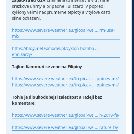
zapad-stred USA
Znamena to intenzivni vitr, silne
srazkove uhrny a pripadne i Blizzard. V popredi
cyklony velmi nadprumerne teploty a v tylove casti
silne ochazeni.
https://www.severe-weather.eu/global-we ... rm-usa-
mk/
https://blog.meteomodel.pl/cyklon-bombo ...
ennikarzy/
Tajfun Kammuri se zene na Filipiny
https://www.severe-weather.eu/tropical- ... ppines-mk/
https://www.severe-weather.eu/tropical- ... ppines-mk/
Tohle je dlouhodobejsi zalezitost a radeji bez
komentare:
https://www.severe-weather.eu/global-we ... h-2019-fa/
https://www.severe-weather.eu/global-we ... rature-fa/