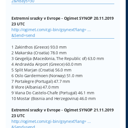
2&ndays=30
Extremni srazky v Evrope - Ogimet SYNOP 20.11.2019
23 UTC
http://ogimet.com/cgi-bin/gsynext?lang= ...
&Send=send
1 Zakinthos (Greece) 93.0 mm
2 Makarska (Croatia) 78.0 mm
3 Gevgelija (Macedonia, The Republic of) 63.0 mm
4 Andravida Airport (Greece) 60.0 mm
5 Split Marjan (Croatia) 56.0 mm
6 Oslo Gardermoen (Norway) 51.0 mm
7 Portalegre (Portugal) 47.7 mm
8 Vlore (Albania) 47.0 mm
9 Viana Do Castelo-Chafe (Portugal) 46.1 mm
10 Mostar (Bosnia and Herzegovina) 46.0 mm
Extremni srazky v Evrope - Ogimet SYNOP 21.11.2019
23 UTC
http://ogimet.com/cgi-bin/gsynext?lang= ...
&Send=send