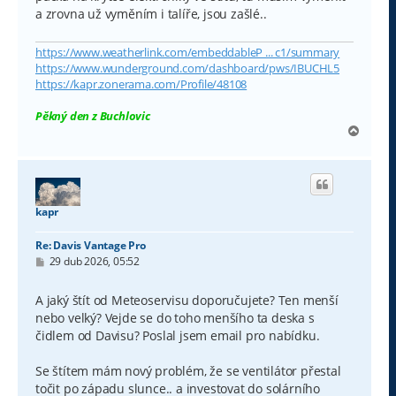
a zrovna už vyměním i talíře, jsou zašlé..
https://www.weatherlink.com/embeddableP ... c1/summary
https://www.wunderground.com/dashboard/pws/IBUCHL5
https://kapr.zonerama.com/Profile/48108
Pěkný den z Buchlovic
N
a
h
o
r
u
kapr
Re: Davis Vantage Pro
P
29 dub 2026, 05:52
ř
í
s
A jaký štít od Meteoservisu doporučujete? Ten menší
p
nebo velký? Vejde se do toho menšího ta deska s
ě
v
čidlem od Davisu? Poslal jsem email pro nabídku.
e
k
Se štítem mám nový problém, že se ventilátor přestal
točit po západu slunce.. a investovat do solárního