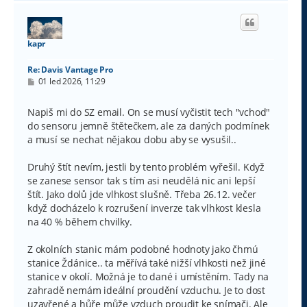
h
o
r
u
kapr
Re: Davis Vantage Pro
P
01 led 2026, 11:29
ř
í
s
Napiš mi do SZ email. On se musí vyčistit tech "vchod"
p
do sensoru jemně štětečkem, ale za daných podmínek
ě
v
a musí se nechat nějakou dobu aby se vysušil..
e
k
Druhý štít nevím, jestli by tento problém vyřešil. Když
se zanese sensor tak s tím asi neudělá nic ani lepší
štít. Jako dolů jde vlhkost slušně. Třeba 26.12. večer
když docházelo k rozrušení inverze tak vlhkost klesla
na 40 % během chvilky.
Z okolních stanic mám podobné hodnoty jako čhmú
stanice Ždánice.. ta měřívá také nižší vlhkosti než jiné
stanice v okolí. Možná je to dané i umístěním. Tady na
zahradě nemám ideální proudění vzduchu. Je to dost
uzavřené a hůře může vzduch proudit ke snímači. Ale