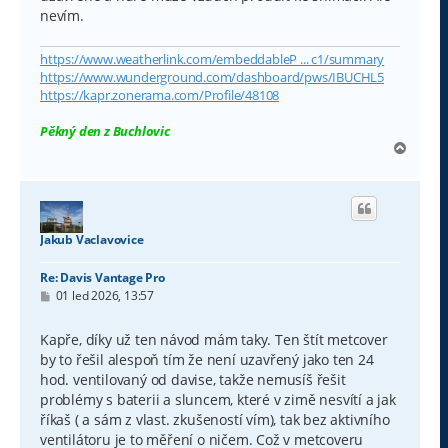
nevím.
https://www.weatherlink.com/embeddableP ... c1/summary
https://www.wunderground.com/dashboard/pws/IBUCHL5
https://kapr.zonerama.com/Profile/48108
Pěkný den z Buchlovic
N
a
h
o
r
u
Jakub Vaclavovice
Re: Davis Vantage Pro
P
01 led 2026, 13:57
ř
í
s
Kapře, díky už ten návod mám taky. Ten štít metcover
p
by to řešil alespoň tím že není uzavřený jako ten 24
ě
v
hod. ventilovaný od davise, takže nemusíš řešit
e
problémy s baterii a sluncem, které v zimě nesvítí a jak
k
říkaš ( a sám z vlast. zkušeností vím), tak bez aktivního
ventilátoru je to měření o ničem. Což v metcoveru