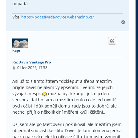
odpadá.
Více:
https://pocasivaclavovice.websnadno.cz/
N
a
h
o
r
u
kapr
Re: Davis Vantage Pro
P
01 led 2026, 17:58
ř
í
s
Asi už to s tímto štítem "doklepu" a třeba mezítím
p
přijde Davis nějakým vylepšením... věřím, že jejich
ě
v
vývojáři nespí.
možná bych koupil ještě jeden
e
sensor a dal ho tam a mezitím tento co je teď uvnitř
k
bych očistil důkladněji doma, rady jsou to dobré, ale
nechci přijít o několik dní měření kvůli čištění..
Už jsem ale po Metcoveru pokukoval, ale mezitím jsem
objednal součásti ke štítu Davis. Je tam ulomená jedna
packa na krytce elektroniky ve štítu, tu musím vyměnit