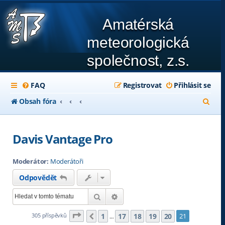
Amatérská
meteorologická
společnost, z.s.
FAQ
Registrovat
Přihlásit se
H
Obsah fóra
l
e
Davis Vantage Pro
d
Moderátor:
Moderátoři
a
Odpovědět
t
Hledat
Pokročilé hledání
Stránka
21
z
21
1
17
18
19
20
305 příspěvků
21
Předchozí
…