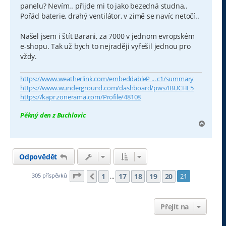
panelu? Nevím.. přijde mi to jako bezedná studna..
Pořád baterie, drahý ventilátor, v zimě se navíc netočí..
Našel jsem i štít Barani, za 7000 v jednom evropském
e-shopu. Tak už bych to nejraději vyřešil jednou pro
vždy.
https://www.weatherlink.com/embeddableP ... c1/summary
https://www.wunderground.com/dashboard/pws/IBUCHL5
https://kapr.zonerama.com/Profile/48108
Pěkný den z Buchlovic
N
a
h
o
Odpovědět
r
u
Stránka
21
z
21
1
17
18
19
20
305 příspěvků
21
Předchozí
…
Přejít na