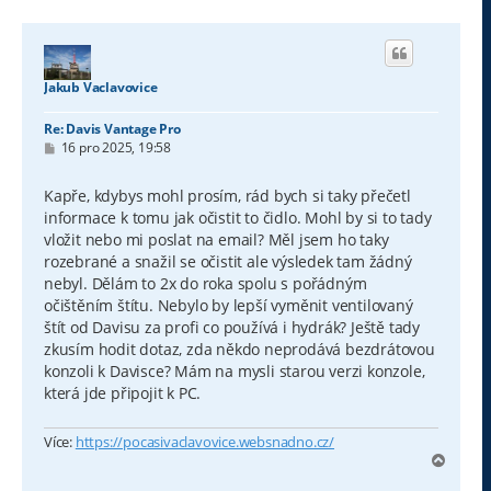
Jakub Vaclavovice
Re: Davis Vantage Pro
P
16 pro 2025, 19:58
ř
í
s
Kapře, kdybys mohl prosím, rád bych si taky přečetl
p
informace k tomu jak očistit to čidlo. Mohl by si to tady
ě
v
vložit nebo mi poslat na email? Měl jsem ho taky
e
rozebrané a snažil se očistit ale výsledek tam žádný
k
nebyl. Dělám to 2x do roka spolu s pořádným
očištěním štítu. Nebylo by lepší vyměnit ventilovaný
štít od Davisu za profi co používá i hydrák? Ještě tady
zkusím hodit dotaz, zda někdo neprodává bezdrátovou
konzoli k Davisce? Mám na mysli starou verzi konzole,
která jde připojit k PC.
Více:
https://pocasivaclavovice.websnadno.cz/
N
a