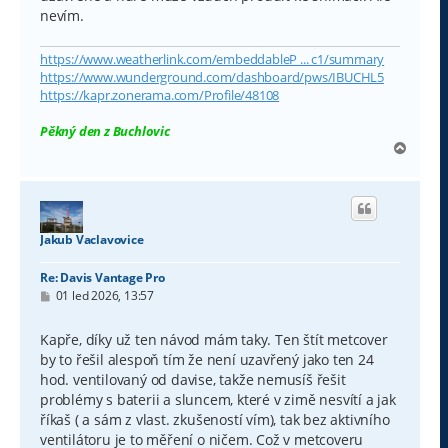
nevím.
https://www.weatherlink.com/embeddableP ... c1/summary
https://www.wunderground.com/dashboard/pws/IBUCHL5
https://kapr.zonerama.com/Profile/48108
Pěkný den z Buchlovic
N
a
h
o
r
u
Jakub Vaclavovice
Re: Davis Vantage Pro
P
01 led 2026, 13:57
ř
í
s
Kapře, díky už ten návod mám taky. Ten štít metcover
p
by to řešil alespoň tím že není uzavřený jako ten 24
ě
v
hod. ventilovaný od davise, takže nemusíš řešit
e
problémy s baterii a sluncem, které v zimě nesvítí a jak
k
říkaš ( a sám z vlast. zkušeností vím), tak bez aktivního
ventilátoru je to měření o ničem. Což v metcoveru