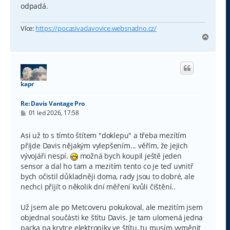
odpadá.
Více:
https://pocasivaclavovice.websnadno.cz/
N
a
h
o
r
u
kapr
Re: Davis Vantage Pro
P
01 led 2026, 17:58
ř
í
s
Asi už to s tímto štítem "doklepu" a třeba mezítím
p
přijde Davis nějakým vylepšením... věřím, že jejich
ě
v
vývojáři nespí.
možná bych koupil ještě jeden
e
sensor a dal ho tam a mezitím tento co je teď uvnitř
k
bych očistil důkladněji doma, rady jsou to dobré, ale
nechci přijít o několik dní měření kvůli čištění..
Už jsem ale po Metcoveru pokukoval, ale mezitím jsem
objednal součásti ke štítu Davis. Je tam ulomená jedna
packa na krytce elektroniky ve štítu, tu musím vyměnit