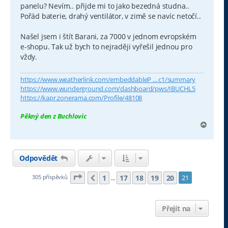
panelu? Nevím.. přijde mi to jako bezedná studna..
Pořád baterie, drahý ventilátor, v zimě se navíc netočí..
Našel jsem i štít Barani, za 7000 v jednom evropském
e-shopu. Tak už bych to nejraději vyřešil jednou pro
vždy.
https://www.weatherlink.com/embeddableP ... c1/summary
https://www.wunderground.com/dashboard/pws/IBUCHL5
https://kapr.zonerama.com/Profile/48108
Pěkný den z Buchlovic
N
a
h
o
Odpovědět
r
u
Stránka
21
z
21
1
17
18
19
20
305 příspěvků
21
Předchozí
…
Přejít na