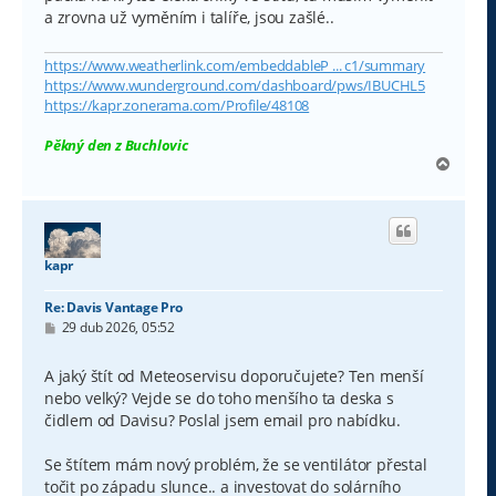
a zrovna už vyměním i talíře, jsou zašlé..
https://www.weatherlink.com/embeddableP ... c1/summary
https://www.wunderground.com/dashboard/pws/IBUCHL5
https://kapr.zonerama.com/Profile/48108
Pěkný den z Buchlovic
N
a
h
o
r
u
kapr
Re: Davis Vantage Pro
P
29 dub 2026, 05:52
ř
í
s
A jaký štít od Meteoservisu doporučujete? Ten menší
p
nebo velký? Vejde se do toho menšího ta deska s
ě
v
čidlem od Davisu? Poslal jsem email pro nabídku.
e
k
Se štítem mám nový problém, že se ventilátor přestal
točit po západu slunce.. a investovat do solárního