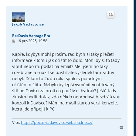
Jakub Vaclavovice
Re: Davis Vantage Pro
P
16 pro 2025, 19:58
ř
í
s
Kapře, kdybys mohl prosím, rád bych si taky přečetl
p
informace k tomu jak očistit to čidlo. Mohl by si to tady
ě
v
vložit nebo mi poslat na email? Měl jsem ho taky
e
rozebrané a snažil se očistit ale výsledek tam žádný
k
nebyl. Dělám to 2x do roka spolu s pořádným
očištěním štítu. Nebylo by lepší vyměnit ventilovaný
štít od Davisu za profi co používá i hydrák? Ještě tady
zkusím hodit dotaz, zda někdo neprodává bezdrátovou
konzoli k Davisce? Mám na mysli starou verzi konzole,
která jde připojit k PC.
Více:
https://pocasivaclavovice.websnadno.cz/
N
a