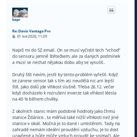
h
o
r
u
kapr
Re: Davis Vantage Pro
P
01 led 2026, 11:29
ř
í
s
Napiš mi do SZ email. On se musí vyčistit tech "vchod"
p
do sensoru jemně štětečkem, ale za daných podmínek
ě
v
a musí se nechat nějakou dobu aby se vysušil..
e
k
Druhý štít nevím, jestli by tento problém vyřešil. Když
se zanese sensor tak s tím asi neudělá nic ani lepší
štít. Jako dolů jde vlhkost slušně. Třeba 26.12. večer
když docházelo k rozrušení inverze tak vlhkost klesla
na 40 % během chvilky.
Z okolních stanic mám podobné hodnoty jako čhmú
stanice Ždánice.. ta měřívá také nižší vlhkosti než jiné
stanice v okolí. Možná je to dané i umístěním. Tady na
zahradě nemám ideální proudění vzduchu. Je to dost
uzavřené a hůře může vzduch proudit ke snímači. Ale