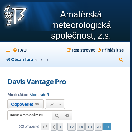
Amatérská
meteorologická
společnost, z.s.
FAQ
Registrovat
Přihlásit se
H
Obsah fóra
l
e
Davis Vantage Pro
d
Moderátor:
Moderátoři
a
Odpovědět
t
Hledat
Pokročilé hledání
Stránka
21
z
21
1
17
18
19
20
305 příspěvků
21
Předchozí
…