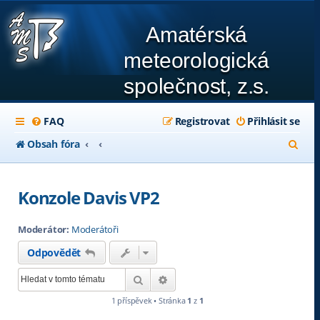
Amatérská
meteorologická
společnost, z.s.
FAQ
Registrovat
Přihlásit se
H
Obsah fóra
l
e
Konzole Davis VP2
d
Moderátor:
Moderátoři
a
Odpovědět
t
Hledat
Pokročilé hledání
1 příspěvek • Stránka
1
z
1