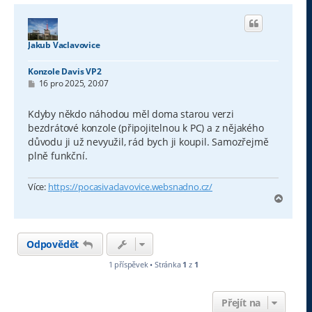
Jakub Vaclavovice
Konzole Davis VP2
P
16 pro 2025, 20:07
ř
í
s
Kdyby někdo náhodou měl doma starou verzi
p
bezdrátové konzole (připojitelnou k PC) a z nějakého
ě
v
důvodu ji už nevyužil, rád bych ji koupil. Samozřejmě
e
plně funkční.
k
Více:
https://pocasivaclavovice.websnadno.cz/
N
a
h
o
Odpovědět
r
u
1 příspěvek • Stránka
1
z
1
Přejít na