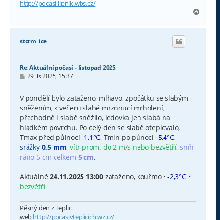
http://pocasi-lipnik.wbs.cz/
N
a
h
o
storm_ice
r
u
Re: Aktuální počasí - listopad 2025
P
29 lis 2025, 15:37
ř
í
s
V pondělí bylo zataženo, mlhavo, zpočátku se slabým
p
sněžením, k večeru slabé mrznoucí mrholení,
ě
v
přechodně i slabě sněžilo, ledovka jen slabá na
e
hladkém povrchu. Po celý den se slabě oteplovalo,
k
Tmax před půlnocí
-1,1°C
, Tmin po půnoci
-5,4°C
,
srážky
0,5 mm
,
vítr prom. do 2 m/s nebo bezvětří
,
sníh
ráno 5 cm celkem
5 cm
.
Aktuálně
24.11.2025 13:00
zataženo, kouřmo •
-2,3°C
•
bezvětří
Pěkný den z Teplic
web
http://pocasivteplicich.wz.cz/