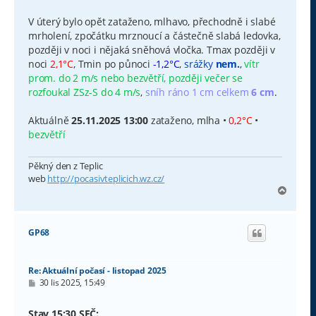
í
s
V úterý bylo opět zataženo, mlhavo, přechodně i slabé
p
mrholení, zpočátku mrznoucí a částečně slabá ledovka,
ě
v
později v noci i nějaká sněhová vločka. Tmax později v
e
noci
2,1°C
, Tmin po půnoci
-1,2°C
,
srážky
nem.
,
vítr
k
prom. do 2 m/s nebo bezvětří, později večer se
rozfoukal ZSz-S do 4 m/s
,
sníh ráno 1 cm celkem
6 cm
.
Aktuálně
25.11.2025 13:00
zataženo, mlha •
0,2°C
•
bezvětří
Pěkný den z Teplic
web
http://pocasivteplicich.wz.cz/
N
a
h
o
GP68
r
u
Re: Aktuální počasí - listopad 2025
P
30 lis 2025, 15:49
ř
í
s
Stav 15:30 SEČ: