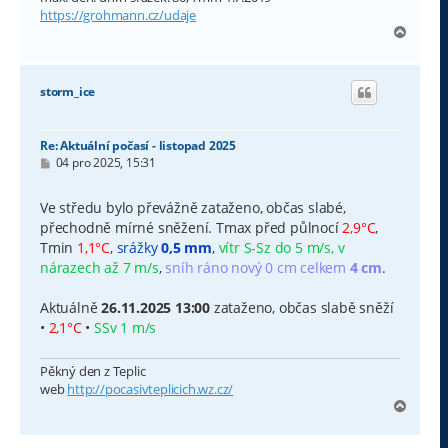
https://grohmann.cz/udaje
N
a
h
o
storm_ice
r
u
Re: Aktuální počasí - listopad 2025
P
04 pro 2025, 15:31
ř
í
s
Ve středu bylo převážně zataženo, občas slabé,
p
přechodně mírné sněžení. Tmax před půlnocí
2,9°C
,
ě
v
Tmin
1,1°C
,
srážky
0,5 mm
,
vítr S-Sz do 5 m/s, v
e
nárazech až 7 m/s
,
sníh ráno nový 0 cm celkem
4 cm
.
k
Aktuálně
26.11.2025 13:00
zataženo, občas slabě sněží
•
2,1°C
•
SSv 1 m/s
Pěkný den z Teplic
web
http://pocasivteplicich.wz.cz/
N
a
h