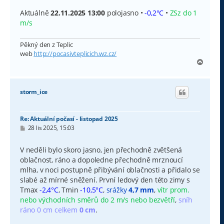
Aktuálně
22.11.2025 13:00
polojasno •
-0,2°C
•
ZSz do 1
m/s
Pěkný den z Teplic
web
http://pocasivteplicich.wz.cz/
N
a
h
o
storm_ice
r
u
Re: Aktuální počasí - listopad 2025
P
28 lis 2025, 15:03
ř
í
s
V neděli bylo skoro jasno, jen přechodně zvětšená
p
oblačnost, ráno a dopoledne přechodně mrznoucí
ě
v
mlha, v noci postupně přibývání oblačnosti a přidalo se
e
slabé až mírné sněžení. První ledový den této zimy s
k
Tmax
-2,4°C
, Tmin
-10,5°C
,
srážky
4,7 mm
,
vítr prom.
nebo východních směrů do 2 m/s nebo bezvětří
,
sníh
ráno 0 cm celkem
0 cm
.