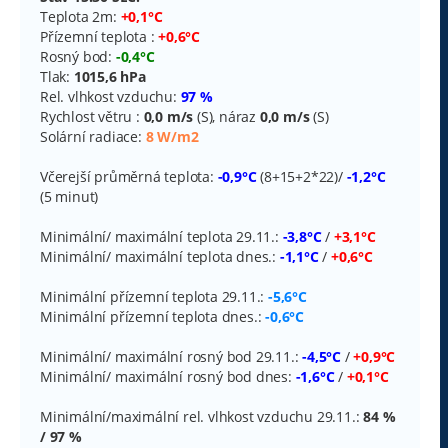
p
Teplota 2m:
+0,1°C
ě
v
Přízemní teplota :
+0,6°C
e
Rosný bod:
-0,4°C
k
Tlak:
1015,6 hPa
Rel. vlhkost vzduchu:
97 %
Rychlost větru :
0,0 m/s
(S), náraz
0,0 m/s
(S)
Solární radiace:
8 W/m2
Včerejší průměrná teplota:
-0,9°C
(8+15+2*22)/
-1,2°C
(5 minut)
Minimální/ maximální teplota 29.11.:
-3,8°C
/
+3,1°C
Minimální/ maximální teplota dnes.:
-1,1°C
/
+0,6°C
Minimální přízemní teplota 29.11.:
-5,6°C
Minimální přízemní teplota dnes.:
-0,6°C
Minimální/ maximální rosný bod 29.11.:
-4,5°C
/
+0,9°C
Minimální/ maximální rosný bod dnes:
-1,6°C
/
+0,1°C
Minimální/maximální rel. vlhkost vzduchu 29.11.:
84 %
/ 97 %