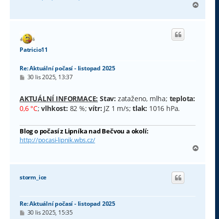
N
a
h
o
r
u
Patricio11
Re: Aktuální počasí - listopad 2025
P
30 lis 2025, 13:37
ř
í
s
AKTUÁLNÍ INFORMACE:
Stav:
zataženo, mlha;
teplota:
p
0,6 °C
;
vlhkost:
82 %;
vítr:
JZ 1 m/s;
tlak:
1016 hPa.
ě
v
e
Blog o počasí z Lipníka nad Bečvou a okolí:
k
http://pocasi-lipnik.wbs.cz/
N
a
h
o
storm_ice
r
u
Re: Aktuální počasí - listopad 2025
P
30 lis 2025, 15:35
ř