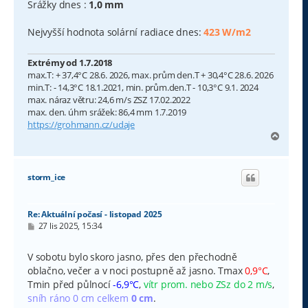
Srážky dnes :
1,0 mm
Nejvyšší hodnota solární radiace dnes:
423 W/m2
Extrémy od 1.7.2018
max.T: + 37,4°C 28.6. 2026, max. prům den.T + 30,4°C 28.6. 2026
min.T: - 14,3°C 18.1.2021, min. prům.den.T - 10,3°C 9.1. 2024
max. náraz větru: 24,6 m/s ZSZ 17.02.2022
max. den. úhrn srážek: 86,4 mm 1.7.2019
https://grohmann.cz/udaje
N
a
h
o
storm_ice
r
u
Re: Aktuální počasí - listopad 2025
P
27 lis 2025, 15:34
ř
í
s
V sobotu bylo skoro jasno, přes den přechodně
p
oblačno, večer a v noci postupně až jasno. Tmax
0,9°C
,
ě
v
Tmin před půlnocí
-6,9°C
,
vítr prom. nebo ZSz do 2 m/s
,
e
sníh ráno 0 cm celkem
0 cm
.
k