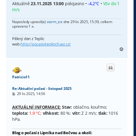
Aktuálně
23.11.2025 13:00
polojasno •
-4,2°C
•
VSv do 1
m/s
Naposledy upravil(a)
storm_ice
dne 29 lis 2025, 15:39, celkem
upraveno 1 x.
Pěkný den z Teplic
web
http://pocasivteplicich.wz.cz/
N
a
h
o
r
u
Patricio11
Re: Aktuální počasí - listopad 2025
P
29 lis 2025, 14:56
ř
í
s
AKTUÁLNÍ INFORMACE:
Stav:
oblačno, kouřmo;
p
teplota:
1,9 °C
;
vlhkost:
80 %;
vítr:
Z 2 m/s;
tlak:
1016
ě
v
hPa.
e
k
Blog o počasí z Lipníka nad Bečvou a okolí: