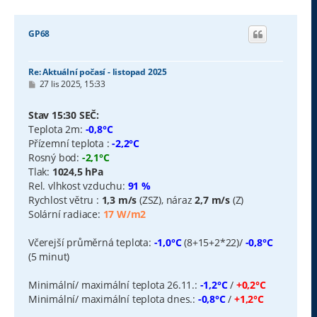
GP68
Re: Aktuální počasí - listopad 2025
P
27 lis 2025, 15:33
ř
í
s
Stav 15:30 SEČ:
p
Teplota 2m:
-0,8°C
ě
v
Přízemní teplota :
-2,2°C
e
Rosný bod:
-2,1°C
k
Tlak:
1024,5 hPa
Rel. vlhkost vzduchu:
91 %
Rychlost větru :
1,3 m/s
(ZSZ), náraz
2,7 m/s
(Z)
Solární radiace:
17 W/m2
Včerejší průměrná teplota:
-1,0°C
(8+15+2*22)/
-0,8°C
(5 minut)
Minimální/ maximální teplota 26.11.:
-1,2°C
/
+0,2°C
Minimální/ maximální teplota dnes.:
-0,8°C
/
+1,2°C