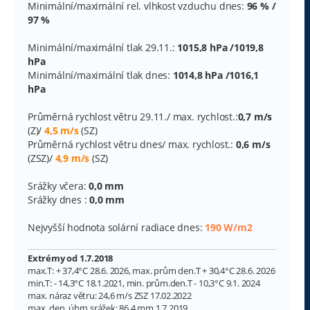
Minimální/maximální rel. vlhkost vzduchu dnes:
96 % /
97 %
Minimální/maximální tlak 29.11.:
1015,8 hPa /1019,8
hPa
Minimální/maximální tlak dnes:
1014,8 hPa /1016,1
hPa
Průměrná rychlost větru 29.11./ max. rychlost.:
0,7 m/s
(Z)/
4,5 m/s
(SZ)
Průměrná rychlost větru dnes/ max. rychlost.:
0,6 m/s
(ZSZ)/
4,9 m/s
(SZ)
Srážky včera:
0,0 mm
Srážky dnes :
0,0 mm
Nejvyšší hodnota solární radiace dnes:
190 W/m2
Extrémy od 1.7.2018
max.T: + 37,4°C 28.6. 2026, max. prům den.T + 30,4°C 28.6. 2026
min.T: - 14,3°C 18.1.2021, min. prům.den.T - 10,3°C 9.1. 2024
max. náraz větru: 24,6 m/s ZSZ 17.02.2022
max. den. úhrn srážek: 86,4 mm 1.7.2019