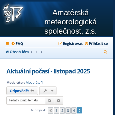
Amatérská
meteorologická
společnost, z.s.
FAQ
Registrovat
Přihlásit se
H
Obsah fóra
l
e
Aktuální počasí - listopad 2025
d
Moderátor:
Moderátoři
a
Odpovědět
t
Hledat
Pokročilé hledání
1
2
3
4
69 příspěvků
5
Předchozí