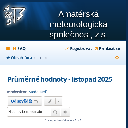
Amatérská
meteorologická
společnost, z.s.
FAQ
Registrovat
Přihlásit se
H
Obsah fóra
l
e
Průměrné hodnoty - listopad 2025
d
Moderátor:
Moderátoři
a
Odpovědět
t
Hledat
Pokročilé hledání
4 příspěvky • Stránka
1
z
1