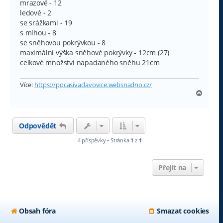
mrazové - 12
ledové - 2
se srážkami - 19
s mlhou - 8
se sněhovou pokrývkou - 8
maximální výška sněhové pokrývky - 12cm (27)
celkové množství napadaného sněhu 21cm
Více:
https://pocasivaclavovice.websnadno.cz/
N
a
h
o
Odpovědět
r
u
4 příspěvky • Stránka
1
z
1
Přejít na
Obsah fóra
Smazat cookies