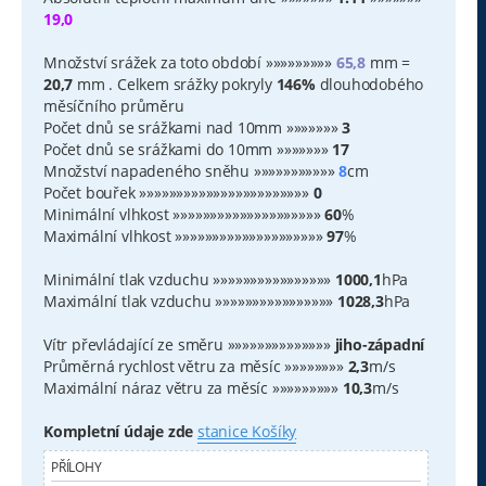
19,0
Množství srážek za toto období »»»»»»»»»
65,8
mm =
20,7
mm . Celkem srážky pokryly
146%
dlouhodobého
měsíčního průměru
Počet dnů se srážkami nad 10mm »»»»»»»
3
Počet dnů se srážkami do 10mm »»»»»»»
17
Množství napadeného sněhu »»»»»»»»»»»
8
cm
Počet bouřek »»»»»»»»»»»»»»»»»»»»»»»
0
Minimální vlhkost »»»»»»»»»»»»»»»»»»»»
60
%
Maximální vlhkost »»»»»»»»»»»»»»»»»»»»
97
%
Minimální tlak vzduchu »»»»»»»»»»»»»»»»
1000,1
hPa
Maximální tlak vzduchu »»»»»»»»»»»»»»»»
1028,3
hPa
Vítr převládající ze směru »»»»»»»»»»»»»»
jiho-západní
Průměrná rychlost větru za měsíc »»»»»»»»
2,3
m/s
Maximální náraz větru za měsíc »»»»»»»»»
10,3
m/s
Kompletní údaje zde
stanice Košíky
PŘÍLOHY