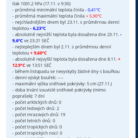
tlak 1001,2 hPa (17.11. v 9:30)
- průměrná minimální teplota činila
- 0,41°C
- průměrná maximální teplota činila
+ 5,90°C
- nejchladnějším dnem byl 23.11. s průměrnou denní
teplotou
- 6,23°C
- absolutně nejnižší teplota byla dosažena dne 23.11.
-
9,6°C
ve 23:21 SEČ
- nejteplejším dnem byl 2.11. s průměrnou denní
teplotou
+ 9,60°C
- absolutně nejvyšší teplota byla dosažena dne 8.11.
+
12,9°C
ve 13:51 SEČ
- během listopadu se nevyskytly žádné dny s bouřkou
- denní výskyt bouřek: ----
- maximální výška sněhové pokrývky: 5 cm (27.11.)
- doba trvání souvislé sněhové pokrývky (mimo
poprašek): 7 dní
- počet arktických dnů: 0
- počet ledových dnů: 2
- počet mrazových dnů: 19
- počet letních dnů: 0
- počet tropických dnů: 0
- počet tropických nocí: 0