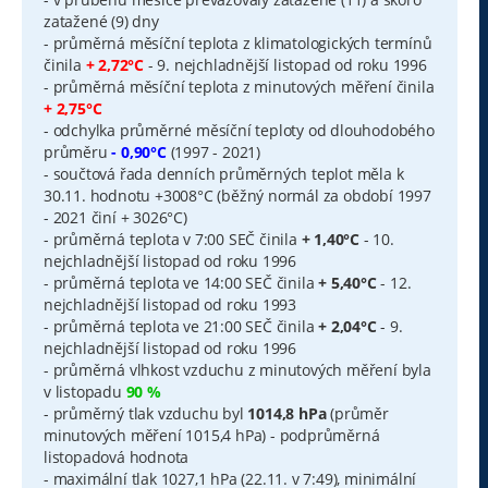
zatažené (9) dny
- průměrná měsíční teplota z klimatologických termínů
činila
+ 2,72°C
- 9. nejchladnější listopad od roku 1996
- průměrná měsíční teplota z minutových měření činila
+ 2,75°C
- odchylka průměrné měsíční teploty od dlouhodobého
průměru
- 0,90°C
(1997 - 2021)
- součtová řada denních průměrných teplot měla k
30.11. hodnotu +3008°C (běžný normál za období 1997
- 2021 činí + 3026°C)
- průměrná teplota v 7:00 SEČ činila
+ 1,40°C
- 10.
nejchladnější listopad od roku 1996
- průměrná teplota ve 14:00 SEČ činila
+ 5,40°C
- 12.
nejchladnější listopad od roku 1993
- průměrná teplota ve 21:00 SEČ činila
+ 2,04°C
- 9.
nejchladnější listopad od roku 1996
- průměrná vlhkost vzduchu z minutových měření byla
v listopadu
90 %
- průměrný tlak vzduchu byl
1014,8 hPa
(průměr
minutových měření 1015,4 hPa) - podprůměrná
listopadová hodnota
- maximální tlak 1027,1 hPa (22.11. v 7:49), minimální