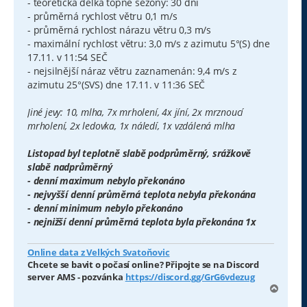
- teoretická délka topné sezóny: 30 dní
- průměrná rychlost větru 0,1 m/s
- průměrná rychlost nárazu větru 0,3 m/s
- maximální rychlost větru: 3,0 m/s z azimutu 5°(S) dne
17.11. v 11:54 SEČ
- nejsilnější náraz větru zaznamenán: 9,4 m/s z
azimutu 25°(SVS) dne 17.11. v 11:36 SEČ
Jiné jevy: 10, mlha, 7x mrholení, 4x jíní, 2x mrznoucí
mrholení, 2x ledovka, 1x náledí, 1x vzdálená mlha
Listopad byl teplotně slabě podprůměrný, srážkově
slabě nadprůměrný
- denní maximum nebylo překonáno
- nejvyšší denní průměrná teplota nebyla překonána
- denní minimum nebylo překonáno
- nejnižší denní průměrná teplota byla překonána 1x
Online data z Velkých Svatoňovic
Chcete se bavit o počasí online? Připojte se na Discord
server AMS - pozvánka
https://discord.gg/GrG6vdezug
N
a