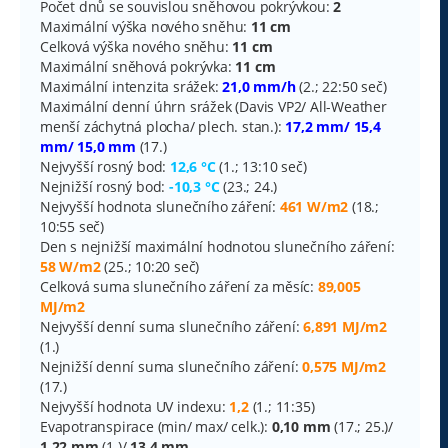
Počet dnů se souvislou sněhovou pokrývkou:
2
Maximální výška nového sněhu:
11 cm
Celková výška nového sněhu:
11 cm
Maximální sněhová pokrývka:
11 cm
Maximální intenzita srážek:
21,0 mm/h
(2.; 22:50 seč)
Maximální denní úhrn srážek (Davis VP2/ All-Weather
menší záchytná plocha/ plech. stan.):
17,2 mm/ 15,4
mm/ 15,0 mm
(17.)
Nejvyšší rosný bod:
12,6 °C
(1.; 13:10 seč)
Nejnižší rosný bod:
-10,3 °C
(23.; 24.)
Nejvyšší hodnota slunečního záření:
461 W/m2
(18.;
10:55 seč)
Den s nejnižší maximální hodnotou slunečního záření:
58 W/m2
(25.; 10:20 seč)
Celková suma slunečního záření za měsíc:
89,005
MJ/m2
Nejvyšší denní suma slunečního záření:
6,891 MJ/m2
(1.)
Nejnižší denní suma slunečního záření:
0,575 MJ/m2
(17.)
Nejvyšší hodnota UV indexu:
1,2
(1.; 11:35)
Evapotranspirace (min/ max/ celk.):
0,10 mm
(17.; 25.)/
1,22 mm
(1.)/
13,4 mm