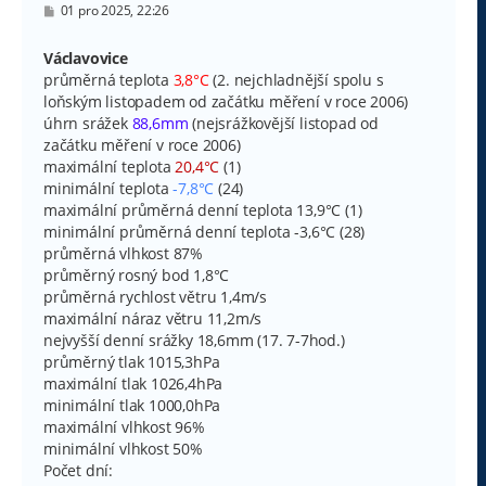
P
01 pro 2025, 22:26
ř
í
s
Václavovice
p
průměrná teplota
3,8°C
(2. nejchladnější spolu s
ě
v
loňským listopadem od začátku měření v roce 2006)
e
úhrn srážek
88,6mm
(nejsrážkovější listopad od
k
začátku měření v roce 2006)
maximální teplota
20,4°C
(1)
minimální teplota
-7,8°C
(24)
maximální průměrná denní teplota 13,9°C (1)
minimální průměrná denní teplota -3,6°C (28)
průměrná vlhkost 87%
průměrný rosný bod 1,8°C
průměrná rychlost větru 1,4m/s
maximální náraz větru 11,2m/s
nejvyšší denní srážky 18,6mm (17. 7-7hod.)
průměrný tlak 1015,3hPa
maximální tlak 1026,4hPa
minimální tlak 1000,0hPa
maximální vlhkost 96%
minimální vlhkost 50%
Počet dní: