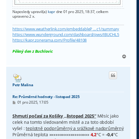
Naposledy upravil(a)
kapr
dne 01 pro 2025, 18:37, celkem
upraveno 2 x.
https://www.weatherlink.com/embeddableP ... c1/summary
https://www.wunderground.com/dashboard/pws/IBUCHL5
https://kapr.zonerama.com/Profile/48108
Pěkný den z Buchlovic
N
a
h
o
r
u
Petr Malina
Re: Průměrné hodnoty - listopad 2025
P
01 pro 2025, 17:05
ř
í
s
Shrnutí počasí za Košíky ,,listopad 2025“
Měsíc jako
p
celek na tomto sledovaném místě a za toto období
ě
v
vyšel :
teplotně podprůměrný a srážkově nadprůměrný
e
Průměrná teplota »»»»»»»»»»»»»»»»»»»
4,2
°C =
-0,4
°C
k