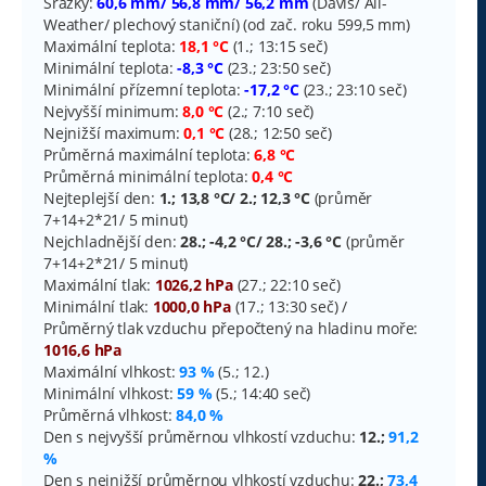
Srážky:
60,6 mm/ 56,8 mm/ 56,2 mm
(Davis/ All-
Weather/ plechový staniční) (od zač. roku 599,5 mm)
Maximální teplota:
18,1 °C
(1.; 13:15 seč)
Minimální teplota:
-8,3 °C
(23.; 23:50 seč)
Minimální přízemní teplota:
-17,2 °C
(23.; 23:10 seč)
Nejvyšší minimum:
8,0 °C
(2.; 7:10 seč)
Nejnižší maximum:
0,1 °C
(28.; 12:50 seč)
Průměrná maximální teplota:
6,8 °C
Průměrná minimální teplota:
0,4 °C
Nejteplejší den:
1.; 13,8 °C/ 2.; 12,3 °C
(průměr
7+14+2*21/ 5 minut)
Nejchladnější den:
28.; -4,2 °C/ 28.; -3,6 °C
(průměr
7+14+2*21/ 5 minut)
Maximální tlak:
1026,2 hPa
(27.; 22:10 seč)
Minimální tlak:
1000,0 hPa
(17.; 13:30 seč) /
Průměrný tlak vzduchu přepočtený na hladinu moře:
1016,6 hPa
Maximální vlhkost:
93 %
(5.; 12.)
Minimální vlhkost:
59 %
(5.; 14:40 seč)
Průměrná vlhkost:
84,0 %
Den s nejvyšší průměrnou vlhkostí vzduchu:
12.;
91,2
%
Den s nejnižší průměrnou vlhkostí vzduchu:
22.;
73,4