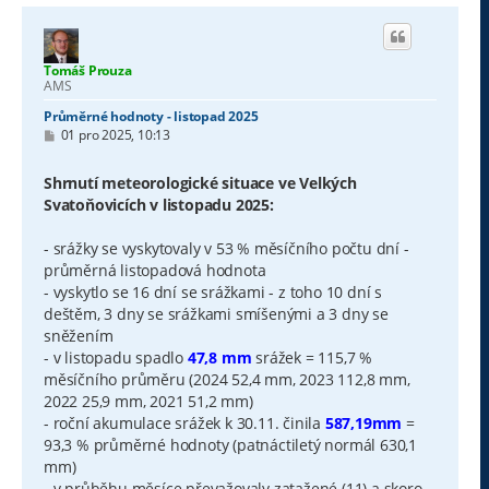
Tomáš Prouza
AMS
Průměrné hodnoty - listopad 2025
P
01 pro 2025, 10:13
ř
í
s
Shrnutí meteorologické situace ve Velkých
p
Svatoňovicích v listopadu 2025:
ě
v
e
- srážky se vyskytovaly v 53 % měsíčního počtu dní -
k
průměrná listopadová hodnota
- vyskytlo se 16 dní se srážkami - z toho 10 dní s
deštěm, 3 dny se srážkami smíšenými a 3 dny se
sněžením
- v listopadu spadlo
47,8 mm
srážek = 115,7 %
měsíčního průměru (2024 52,4 mm, 2023 112,8 mm,
2022 25,9 mm, 2021 51,2 mm)
- roční akumulace srážek k 30.11. činila
587,19mm
=
93,3 % průměrné hodnoty (patnáctiletý normál 630,1
mm)
- v průběhu měsíce převažovaly zatažené (11) a skoro