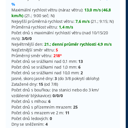
%
Maximální rychlost větru (náraz větru):
13,0 m/s (46,8
km/h)
(21.; 9:00 seč; N)
Nejvyšší průměrná rychlost větru:
7,6 m/s
(21.; 9:15; N)
Průměrná rychlost větru:
1,4 m/s
Počet dnů s maximální rychlostí větru (nad 10/15/20
m/s):
3/0/0
Největrnější den:
21.; denní průměr rychlosti 4,9 m/s
Nejčetnější směr větru:
S
Průměrný směr větru:
218°
Počet dnů se srážkami nad 0,1 mm:
13
Počet dnů se srážkami nad 1,0 mm:
6
Počet dnů se srážkami nad 10,0 mm:
2
Jasné, skoro jasné dny:
3
(do 3/8 pokrytí oblohy)
Zatažené dny:
15
(od 7/8)
Počet dnů s bouřkou: (na stanici nebo do 3 km/
vzdálené/ blýskavice):
0/0/0
Počet dnů s mlhou:
6
Počet dnů s přízemním mrazem:
25
Počet dnů s mrazem ve 2 m:
11
Počet dnů ledových:
0
Dny se sněžením:
4