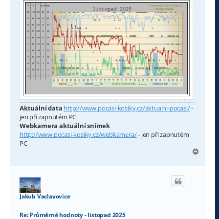
Aktuální data
http://www.pocasi-kosiky.cz/aktualni-pocasi/
-
jen při zapnutém PC
Webkamera aktuální snímek
http://www.pocasi-kosiky.cz/webkamera/
- jen při zapnutém
PC
N
a
h
o
r
u
Jakub Vaclavovice
Re: Průměrné hodnoty - listopad 2025