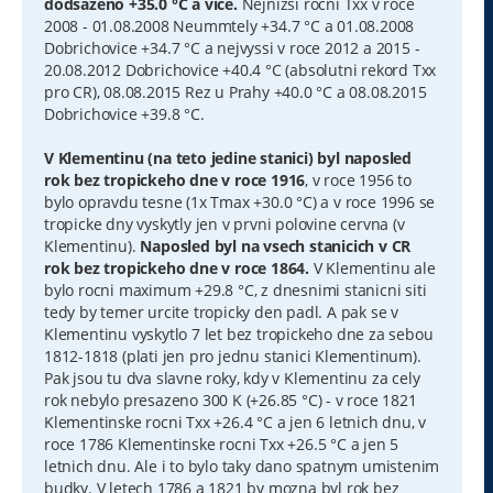
dodsazeno +35.0 °C a vice.
Nejnizsi rocni Txx v roce
2008 - 01.08.2008 Neummtely +34.7 °C a 01.08.2008
Dobrichovice +34.7 °C a nejvyssi v roce 2012 a 2015 -
20.08.2012 Dobrichovice +40.4 °C (absolutni rekord Txx
pro CR), 08.08.2015 Rez u Prahy +40.0 °C a 08.08.2015
Dobrichovice +39.8 °C.
V Klementinu (na teto jedine stanici) byl naposled
rok bez tropickeho dne v roce 1916
, v roce 1956 to
bylo opravdu tesne (1x Tmax +30.0 °C) a v roce 1996 se
tropicke dny vyskytly jen v prvni polovine cervna (v
Klementinu).
Naposled byl na vsech stanicich v CR
rok bez tropickeho dne v roce 1864.
V Klementinu ale
bylo rocni maximum +29.8 °C, z dnesnimi stanicni siti
tedy by temer urcite tropicky den padl. A pak se v
Klementinu vyskytlo 7 let bez tropickeho dne za sebou
1812-1818 (plati jen pro jednu stanici Klementinum).
Pak jsou tu dva slavne roky, kdy v Klementinu za cely
rok nebylo presazeno 300 K (+26.85 °C) - v roce 1821
Klementinske rocni Txx +26.4 °C a jen 6 letnich dnu, v
roce 1786 Klementinske rocni Txx +26.5 °C a jen 5
letnich dnu. Ale i to bylo taky dano spatnym umistenim
budky. V letech 1786 a 1821 by mozna byl rok bez