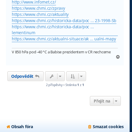
http://www.infomet.cz/
https://www.chmi.cz/zpravy
https://www.chmi.cz/aktuality
https://www.chmi.cz/historicka-data/poc ... 23-1998-Sb
https://www.chmi.cz/historicka-data/poc ...
lementinum
https://www.chmi.cz/aktualni-situace/ak ... ualni-mapy
V 850 hPa pod -40 °C a Babise prezidentem v CR nechceme
N
a
h
o
Odpovědět
r
u
2 příspěvky • Stránka
1
z
1
Přejít na
Obsah fóra
Smazat cookies