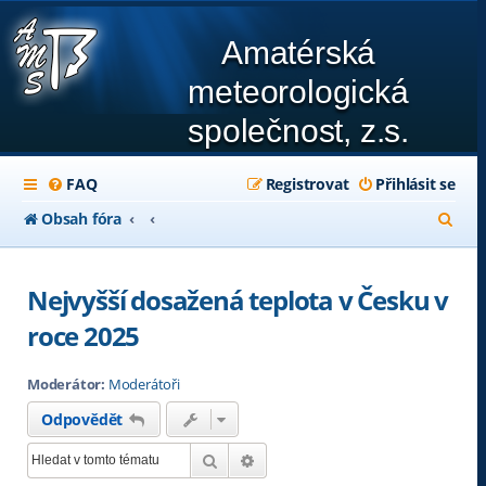
Amatérská
meteorologická
společnost, z.s.
FAQ
Registrovat
Přihlásit se
H
Obsah fóra
l
e
Nejvyšší dosažená teplota v Česku v
d
roce 2025
a
Moderátor:
Moderátoři
t
Odpovědět
Hledat
Pokročilé hledání