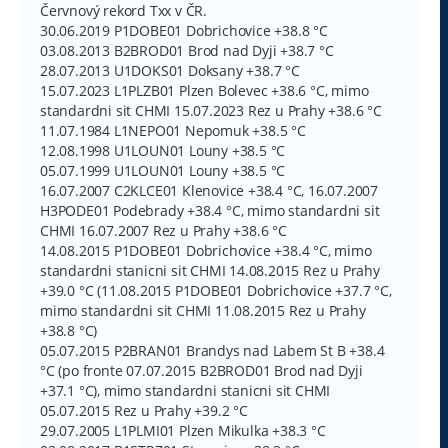
Červnový rekord Txx v ČR.
30.06.2019 P1DOBE01 Dobrichovice +38.8 °C
03.08.2013 B2BROD01 Brod nad Dyji +38.7 °C
28.07.2013 U1DOKS01 Doksany +38.7 °C
15.07.2023 L1PLZB01 Plzen Bolevec +38.6 °C, mimo
standardni sit CHMI 15.07.2023 Rez u Prahy +38.6 °C
11.07.1984 L1NEPO01 Nepomuk +38.5 °C
12.08.1998 U1LOUN01 Louny +38.5 °C
05.07.1999 U1LOUN01 Louny +38.5 °C
16.07.2007 C2KLCE01 Klenovice +38.4 °C, 16.07.2007
H3PODE01 Podebrady +38.4 °C, mimo standardni sit
CHMI 16.07.2007 Rez u Prahy +38.6 °C
14.08.2015 P1DOBE01 Dobrichovice +38.4 °C, mimo
standardni stanicni sit CHMI 14.08.2015 Rez u Prahy
+39.0 °C (11.08.2015 P1DOBE01 Dobrichovice +37.7 °C,
mimo standardni sit CHMI 11.08.2015 Rez u Prahy
+38.8 °C)
05.07.2015 P2BRAN01 Brandys nad Labem St B +38.4
°C (po fronte 07.07.2015 B2BROD01 Brod nad Dyji
+37.1 °C), mimo standardni stanicni sit CHMI
05.07.2015 Rez u Prahy +39.2 °C
29.07.2005 L1PLMI01 Plzen Mikulka +38.3 °C