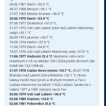
26.06.1967 Decin +35.5 °C
06.07.1968 Beroun +36.1 °C
27.07.1969 Mestec Kralove +36.0 °C
20.06.1970 Decin +33.8 °C
07.08.1971 Strakonice +37.0 °C
21.07.1972 Usti nad Labem (Usti nad Labem Manesovy
sady) +35.1 °C
06.09.1973 Jaromer +34.7 °C
18.08.1974 Hevlin +37.0 °C
11.08.1975 Decin +34.8 °C
18.07.1976 Usti nad Labem Manesovy sady +37.0 °C
11.06.1977 Hodonin 32.4 °C
Nejmensi celo-rocni
maximum v CR za obdobi 1961-2024 podle dennich dat
CHMI dle 123-1998-Sb.
31.07.1978 Caslav Nove mesto +33.7 °C,
29.07.1978
Brandys nad Labem Stara Boleslav +32.1 °C Divne
takovy rozdil mezi prvni a druhym mistem a Txx v
Caslavi mesto (ne na letisti 11624 Caslav). Spolecne s
rokem 1977 a 1981 nejnizsi rocni Txx.
03.06.1979 Usti nad Labem +34.0 °C
03.08.1980 Husinec +34.0 °C
02.08.1981 Pohorelice 33.6 °C