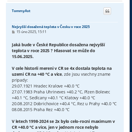
TommyAst
Nejvyšší dosažená teplota v Česku v roce 2025
P
15 úno 2025, 15:11
ř
í
s
Jaká bude v České Republice dosažena nejvyšší
p
teplota v roce 2025 ? Hlasovat se může do
ě
v
15.06.2025.
e
k
V cele historii mereni v CR se 4x dostala teplota na
uzemi CR na +40 °C a vice
, zde jsou vsechny zname
pripady:
29.07.1921 Hradec Kralove +40.0 °C
27.07.1983 Praha Uhrineves +40.2 °C, Plzen Bolevec
+40.1 °C, Sedlcany +40.1 °C Klatovy +40.0 °C
20.08.2012 Dobrichovice +40.4 °C, Rez u Prahy +40.0 °C
08.08.2015 Praha Rez +40.0 °C
V letech 1998-2024 se 2x bylo celo-rocni maximum v
CR +40.0 °C a vice, jen v jednom roce nebylo