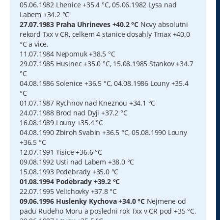
05.06.1982 Lhenice +35.4 °C, 05.06.1982 Lysa nad
Labem +34.2 °C
27.07.1983 Praha Uhrineves +40.2 °C
Novy absolutni
rekord Txx v CR, celkem 4 stanice dosahly Tmax +40.0
°C a vice.
11.07.1984 Nepomuk +38.5 °C
29.07.1985 Husinec +35.0 °C, 15.08.1985 Stankov +34.7
°C
04.08.1986 Solenice +36.5 °C, 04.08.1986 Louny +35.4
°C
01.07.1987 Rychnov nad Kneznou +34.1 °C
24.07.1988 Brod nad Dyji +37.2 °C
16.08.1989 Louny +35.4 °C
04.08.1990 Zbiroh Svabin +36.5 °C, 05.08.1990 Louny
+36.5 °C
12.07.1991 Tisice +36.6 °C
09.08.1992 Usti nad Labem +38.0 °C
15.08.1993 Podebrady +35.0 °C
01.08.1994 Podebrady +39.2 °C
22.07.1995 Velichovky +37.8 °C
09.06.1996 Huslenky Kychova +34.0 °C
Nejmene od
padu Rudeho Moru a posledni rok Txx v CR pod +35 °C.