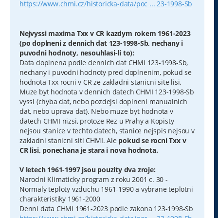
https://www.chmi.cz/historicka-data/poc ... 23-1998-Sb
Nejvyssi maxima Txx v CR kazdym rokem 1961-2023
(po doplneni z dennich dat 123-1998-Sb, nechany i
puvodni hodnoty, nesouhlasi-li to):
Data doplnena podle dennich dat CHMI 123-1998-Sb,
nechany i puvodni hodnoty pred doplnenim, pokud se
hodnota Txx rocni v CR ze zakladni stanicni site lisi.
Muze byt hodnota v dennich datech CHMI 123-1998-Sb
vyssi (chyba dat, nebo pozdejsi doplneni manualnich
dat, nebo uprava dat). Nebo muze byt hodnota v
datech CHMI nizsi, protoze Rez u Prahy a Kopisty
nejsou stanice v techto datech, stanice nejspis nejsou v
zakladni stanicni siti CHMI. Ale
pokud se rocni Txx v
CR lisi, ponechana je stara i nova hodnota.
V letech 1961-1997 jsou pouzity dva zroje:
Narodni Klimaticky program z roku 2001 c. 30 -
Normaly teploty vzduchu 1961-1990 a vybrane teplotni
charakteristiky 1961-2000
Denni data CHMI 1961-2023 podle zakona 123-1998-Sb