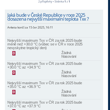
2 příspěvky • Stránka
1
z
1
Jaká bude v České Republice v roce 2025
dosazena nejvyšší maximalní teplota Txx ?
Anketa končí za 15 čer 2025, 16:11
Nejvyšší maximum Txx v ČR za rok 2025 bude
méně než +30.0 °C (vůbec se v ČR v roce 2025
nevyskytne tropický den)
Žádná
0
hlasování
Nejvyšší maximum Txx v ČR za rok 2025 bude
+30.0 °C az +34.9 °C
Žádná
0
hlasování
Nejvyšší maximum Txx v ČR za rok 2025 bude
+35.0 °C az +36.9 °C
Žádná
0
hlasování
Nejvyšší maximum Txx v ČR za rok 2025 bude
+37.0 °C az +37.9 °C