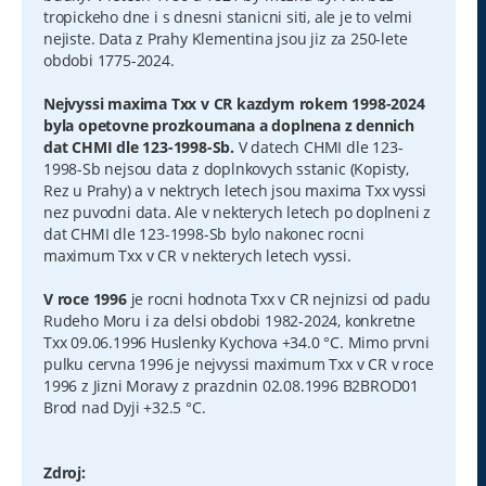
tropickeho dne i s dnesni stanicni siti, ale je to velmi
nejiste. Data z Prahy Klementina jsou jiz za 250-lete
obdobi 1775-2024.
Nejvyssi maxima Txx v CR kazdym rokem 1998-2024
byla opetovne prozkoumana a doplnena z dennich
dat CHMI dle 123-1998-Sb.
V datech CHMI dle 123-
1998-Sb nejsou data z doplnkovych sstanic (Kopisty,
Rez u Prahy) a v nektrych letech jsou maxima Txx vyssi
nez puvodni data. Ale v nekterych letech po doplneni z
dat CHMI dle 123-1998-Sb bylo nakonec rocni
maximum Txx v CR v nekterych letech vyssi.
V roce 1996
je rocni hodnota Txx v CR nejnizsi od padu
Rudeho Moru i za delsi obdobi 1982-2024, konkretne
Txx 09.06.1996 Huslenky Kychova +34.0 °C. Mimo prvni
pulku cervna 1996 je nejvyssi maximum Txx v CR v roce
1996 z Jizni Moravy z prazdnin 02.08.1996 B2BROD01
Brod nad Dyji +32.5 °C.
Zdroj: