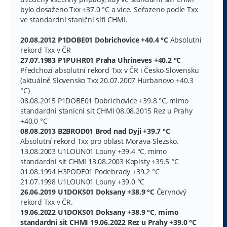
e
bylo dosaženo Txx +37.0 °C a více. Seřazeno podle Txx
k
ve standardní staniční síťi CHMI.
20.08.2012 P1DOBE01 Dobrichovice +40.4 °C
Absolutní
rekord Txx v ČR
27.07.1983 P1PUHR01 Praha Uhrineves +40.2 °C
Předchozí absolutní rekord Txx v ČR i Česko-Slovensku
(aktuálně Slovensko Txx 20.07.2007 Hurbanovo +40.3
°C)
08.08.2015 P1DOBE01 Dobrichovice +39.8 °C, mimo
standardni stanicni sit CHMI 08.08.2015 Rez u Prahy
+40.0 °C
08.08.2013 B2BROD01 Brod nad Dyji +39.7 °C
Absolutní rekord Txx pro oblast Morava-Slezsko.
13.08.2003 U1LOUN01 Louny +39.4 °C, mimo
standardni sit CHMI 13.08.2003 Kopisty +39.5 °C
01.08.1994 H3PODE01 Podebrady +39.2 °C
21.07.1998 U1LOUN01 Louny +39.0 °C
26.06.2019 U1DOKS01 Doksany +38.9 °C
Červnový
rekord Txx v ČR.
19.06.2022 U1DOKS01 Doksany +38.9 °C, mimo
standardni sit CHMI 19.06.2022 Rez u Prahy +39.0 °C