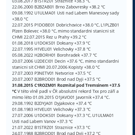
03.08.2017 B1STRZ01 Straznice +38.3 °C
22.06.2000 B2BZAB01 Brno Zabovresky +38.2 °C
09.08.1992 U1ULMA01 Usti nad Labem Manesovy sady
+38.0 °C
22.07.2015 P1DOBE01 Dobrichovice +38.0 °C, L1PLZB01
Plzen Bolevec +38.0 °C, mimo standardni stanicni sit
CHMI 22.07.2015 Rez u Prahy +39.2 °C
01.08.2018 U1DOKS01 Doksany +37.9 °C
22.07.1995 H1VELI01 Velichovky +37.8 °C
05.08.2022 H2BORH01 Borohradek +37.7 °C
20.07.2006 U2DECI01 Decin +37.6 °C, mimo standardni
stanicni sit CHMI 20.07.2006 Kopisty +38.0 °C
27.07.2003 P3NETV01 Netvorice +37.5 °C
20.07.2007 B2BROD01 Brod nad Dyji +37.5 °C
31.08.2015 C1ROZM01 Rozmital pod Tremsinem +37.5
°C
V této vlně padl v ČR absolutní rekord Txx pro září a
mimo léto 01.09.2015 O1JAVO01 Javornik +37.4 °C.
29.08.1992 B2DYJA01 Dyjakovice +37.4 °C
01.08.1983 H1VELI01 Velichovky +37.3 °C
27.07.2006 U1DOKS01 Doksany +37.3 °C, U1ULMA01
Usti nad Labem Vanov +37.3 °C
21.07.2022 B1STRZ01 Straznice +37.3 °C
24.07.1988 B2BROD01 Brod nad Dyji +37.2 °C