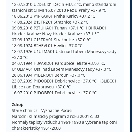
12.07.2010 U2DECI01 Decin +37.2 °C, mimo standardni
stanicni sit CHMI 16.07.2010 Rez u Prahy +37.9 °C
18.06.2013 P1PKAR01 Praha Karlov +37.2 °C
14.08.2024 B1STRZ01 Straznice +37.2 °C
09.08.2018 P2TUHA01 Tuhan +37.1 °C, H3HRAD01
Hradec Kralove Novy Hradec Kralove +37.1 °C
07.08.1971 C1STRA01 Strakonice +37.0 °C
18.08.1974 B2HEVL01 Hevlin +37.0 °C
18.07.1976 U1ULMA01 Usti nad Labem Manesovy sady
+37.0 °C
04.07.1994 H3PARD01 Pardubice letiste +37.0 °C,
U1ULMA01 Usti nad Labem Manesovy sady +37.0 °C
28.06.1994 P1BERO01 Beroun +37.0 °C
23.07.2009 P1DOBE01 Dobrichovice +37.0 °C, H3LIBC01
Libice nad Doubravou +37.0 °C
16.07.2010 P1DOBE01 Dobrichovice +37.0 °C
Zdroj:
Stare chmi.cz - Vyznacne Pocasi
Narodni Klimaticky program z roku 2001 c. 30 -
Normaly teploty vzduchu 1961-1990 a vybrane teplotni
charakteristiky 1961-2000