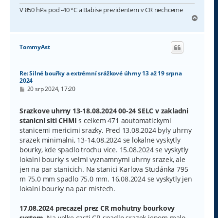
V 850 hPa pod -40 °C a Babise prezidentem v CR nechceme
N
a
h
o
TommyAst
r
u
Re: Silné bouřky a extrémní srážkové úhrny 13 až 19 srpna
2024
P
20 srp 2024, 17:20
ř
í
s
Srazkove uhrny 13-18.08.2024 00-24 SELC v zakladni
p
stanicni siti CHMI
s celkem 471 aoutomatickymi
ě
v
stanicemi mericimi srazky. Pred 13.08.2024 byly uhrny
e
srazek minimalni, 13-14.08.2024 se lokalne vyskytly
k
bourky, kde spadlo trochu vice. 15.08.2024 se vyskytly
lokalni bourky s velmi vyznamnymi uhrny srazek, ale
jen na par stanicich. Na stanici Karlova Studánka 795
m 75.0 mm spadlo 75.0 mm. 16.08.2024 se vyskytly jen
lokalni bourky na par mistech.
17.08.2024 precazel prez CR mohutny bourkovy
system.
Na velke casti CR spadlo srazek jenom malo,