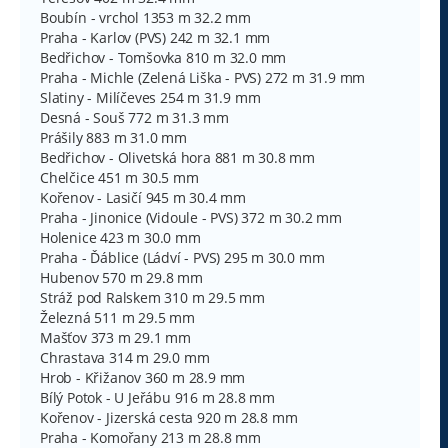
Boubín - vrchol 1353 m 32.2 mm
Praha - Karlov (PVS) 242 m 32.1 mm
Bedřichov - Tomšovka 810 m 32.0 mm
Praha - Michle (Zelená Liška - PVS) 272 m 31.9 mm
Slatiny - Milíčeves 254 m 31.9 mm
Desná - Souš 772 m 31.3 mm
Prášily 883 m 31.0 mm
Bedřichov - Olivetská hora 881 m 30.8 mm
Chelčice 451 m 30.5 mm
Kořenov - Lasičí 945 m 30.4 mm
Praha - Jinonice (Vidoule - PVS) 372 m 30.2 mm
Holenice 423 m 30.0 mm
Praha - Ďáblice (Ládví - PVS) 295 m 30.0 mm
Hubenov 570 m 29.8 mm
Stráž pod Ralskem 310 m 29.5 mm
Železná 511 m 29.5 mm
Mašťov 373 m 29.1 mm
Chrastava 314 m 29.0 mm
Hrob - Křižanov 360 m 28.9 mm
Bílý Potok - U Jeřábu 916 m 28.8 mm
Kořenov - Jizerská cesta 920 m 28.8 mm
Praha - Komořany 213 m 28.8 mm