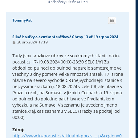
4 příspěvky • Stránka
1
z
1
TommyAst
Silné bouřky a extrémní srážkové úhrny 13 až 19 srpna 2024
P
20 srp 2024, 17:19
ř
í
s
Tady jsou srazkove uhrny ze soukromych stanic na in-
p
pocasi.cz 17-19.08.2024 00:00-23:30 SELC.[/b] Za
ě
v
obdobi od pulnoci do pulnoci napsrelo samozrejme ve
e
vsechny 3 dny pomere velke mnozstvi srazek. 17. srona
k
hlavne na severo-vychode CR (nejvychodnejsi stanice s
nejvyssimi srazkami), 18.08.2024 v cele CR, ale hlavne v
Praze a okoli, na Sumave, v Jiznich Cechach a 19. srpna
od polnoci do poledne pak hlavne ve Frydlantskem
vybezku a na Sumave. V seznamu je uvedeno jmeno
stanice,kraj, cas zaznamu v SELC (srazky se pocitaji od
00:00).
Zdroj:
https://www.in-pocasi.cz/aktualni-pocas ... p&region=0