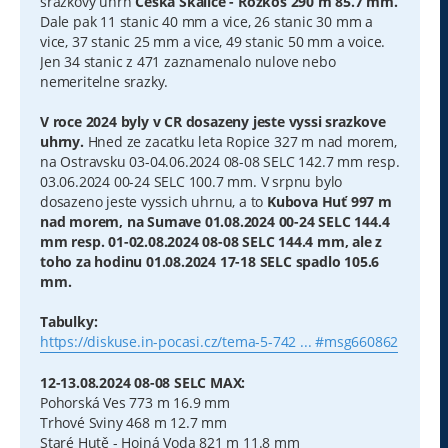
srazkovy uhrn
Česká Skalice - Rozkoš 290 m 85.7 mm.
Dale pak 11 stanic 40 mm a vice, 26 stanic 30 mm a
vice, 37 stanic 25 mm a vice, 49 stanic 50 mm a voice.
Jen 34 stanic z 471 zaznamenalo nulove nebo
nemeritelne srazky.
V roce 2024 byly v CR dosazeny jeste vyssi srazkove
uhrny.
Hned ze zacatku leta Ropice 327 m nad morem,
na Ostravsku 03-04.06.2024 08-08 SELC 142.7 mm resp.
03.06.2024 00-24 SELC 100.7 mm. V srpnu bylo
dosazeno jeste vyssich uhrnu, a to
Kubova Huť 997 m
nad morem, na Sumave 01.08.2024 00-24 SELC 144.4
mm resp. 01-02.08.2024 08-08 SELC 144.4 mm, ale z
toho za hodinu 01.08.2024 17-18 SELC spadlo 105.6
mm.
Tabulky:
https://diskuse.in-pocasi.cz/tema-5-742 ... #msg660862
12-13.08.2024 08-08 SELC MAX:
Pohorská Ves 773 m 16.9 mm
Trhové Sviny 468 m 12.7 mm
Staré Hutě - Hojná Voda 821 m 11.8 mm