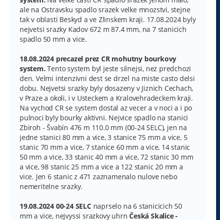
ale na Ostravsku spadlo srazek velke mnozstvi, stejne
tak v oblasti Beskyd a ve Zlinskem kraji. 17.08.2024 byly
nejvetsi srazky Kadov 672 m 87.4 mm, na 7 stanicich
spadlo 50 mm a vice.
18.08.2024 precazel prez CR mohutny bourkovy
system.
Tento system byl jeste silnejsi, nez predchozi
den. Velmi intenzivni dest se drzel na miste casto delsi
dobu. Nejvetsi srazky byly dosazeny v Jiznich Cechach,
v Praze a okoli, i v Usteckem a Kralovehradeckem kraji.
Na vychod CR se system dostal az vecer a v noci a i po
pulnoci byly bourky aktivni. Nejvice spadlo na stanici
Zbiroh - Švabín 476 m 110.0 mm (00-24 SELC), jen na
jedne stanici 80 mm a vice, 3 stanice 75 mm a vice, 5
stanic 70 mm a vice, 7 stanice 60 mm a vice, 14 stanic
50 mm a vice, 33 stanic 40 mm a vice, 72 stanic 30 mm
a vice, 98 stanic 25 mm a vice a 122 stanic 20 mm a
vice. Jen 6 stanic z 471 zaznamenalo nulove nebo
nemeritelne srazky.
19.08.2024 00-24 SELC
naprselo na 6 stanicicich 50
mm a vice, nejvyssi srazkovy uhrn
Česká Skalice -