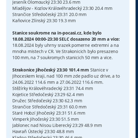
Jeseník Olomoucký 23:30 23.6 mm
Mladějov - Kozlov Královéhradecký 23:30 20.4 mm
Strančice Středočeský 23:31 20.0 mm
Kaňovice Zlínský 23:30 19.3 mm
Stanice soukrome na in-pocasi.cz, kde bylo
18.08.2024 00:00-23:30 SELC dosazeno 20 mm a vice:
18.08.2024 byly uhrny srazek pomerne extremni a na
mnoha mistech v CR. Ve Strakonicich bylo presazeno
100 mm, na 7 soukromych stanicich 50 mm a vice.
Strakonice Jihočeský 23:30 101.4 mm
Stanice v
JIhoceskem kraji, nad 100 mm zde padlo uz drive, a to
24.06.2022 114.6 mm a 27.06.2022 116.6 mm.
Stěžírky Královéhradecký 23:31 74.4 mm
Kojetice Středočeský 23:29 62.4 mm
Družec Středočeský 23:30 62.3 mm
Strančice Středočeský 23:31 60.0 mm
Staré Hobzí Jihočeský 23:31 51.6 mm
Vimperk Jihočeský 23:30 51.5 mm
Jablonec nad Nisou Liberecký 23:29 48.9 mm
Havraň Ústecký 23:30 48.8 mm
Kladno Středočeský 23:30 46.6 mm