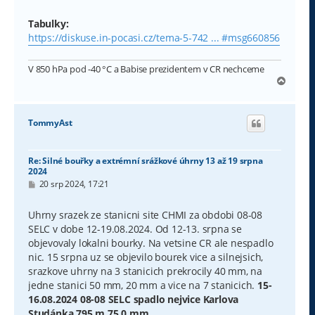
Tabulky:
https://diskuse.in-pocasi.cz/tema-5-742 ... #msg660856
V 850 hPa pod -40 °C a Babise prezidentem v CR nechceme
N
a
h
o
TommyAst
r
u
Re: Silné bouřky a extrémní srážkové úhrny 13 až 19 srpna
2024
P
20 srp 2024, 17:21
ř
í
s
Uhrny srazek ze stanicni site CHMI za obdobi 08-08
p
SELC v dobe 12-19.08.2024. Od 12-13. srpna se
ě
v
objevovaly lokalni bourky. Na vetsine CR ale nespadlo
e
nic. 15 srpna uz se objevilo bourek vice a silnejsich,
k
srazkove uhrny na 3 stanicich prekrocily 40 mm, na
jedne stanici 50 mm, 20 mm a vice na 7 stanicich.
15-
16.08.2024 08-08 SELC spadlo nejvice Karlova
Studánka 795 m 75.0 mm.