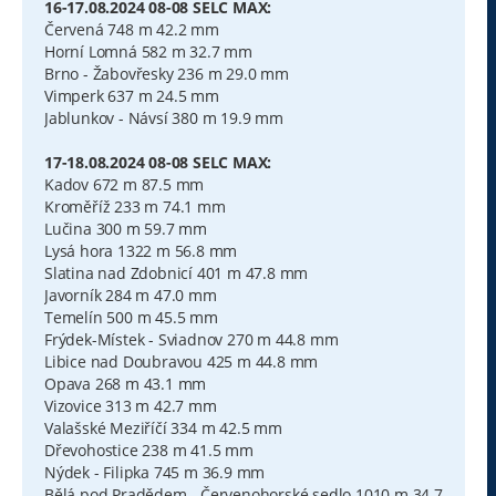
16-17.08.2024 08-08 SELC MAX:
Červená 748 m 42.2 mm
Horní Lomná 582 m 32.7 mm
Brno - Žabovřesky 236 m 29.0 mm
Vimperk 637 m 24.5 mm
Jablunkov - Návsí 380 m 19.9 mm
17-18.08.2024 08-08 SELC MAX:
Kadov 672 m 87.5 mm
Kroměříž 233 m 74.1 mm
Lučina 300 m 59.7 mm
Lysá hora 1322 m 56.8 mm
Slatina nad Zdobnicí 401 m 47.8 mm
Javorník 284 m 47.0 mm
Temelín 500 m 45.5 mm
Frýdek-Místek - Sviadnov 270 m 44.8 mm
Libice nad Doubravou 425 m 44.8 mm
Opava 268 m 43.1 mm
Vizovice 313 m 42.7 mm
Valašské Meziříčí 334 m 42.5 mm
Dřevohostice 238 m 41.5 mm
Nýdek - Filipka 745 m 36.9 mm
Bělá pod Pradědem - Červenohorské sedlo 1010 m 34.7