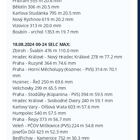
Příbram 555 m 20.6 mm
Bělotín 306 m 20.5 mm
Karlova Studánka 795 m 20.5 mm
Nový Rychnov 619 m 20.2 mm
Vizovice 313 m 20.0 mm
Boubín - vrchol 1353 m 19.7 mm
18.08.2024 00-24 SELC MAX:
Zbiroh - Švabín 476 m 110.0 mm
Hradec Králové - Nový Hradec Králové 278 m 77.2 mm
Praha - Ruzyně 364 m 74.6 mm
Praha - Horní Měcholupy (Kozinec - PVS) 314 m 70.1
mm
Husinec - Řež 250 m 69.6 mm
Velichovky 299 m 65.5 mm
Praha - Stodůlky (Kopanina - PVS) 394 m 59.5 mm
Hradec Králové - Svobodné Dvory 240 m 59.1 mm
Karlovy Vary - Olšová Vrata 603 m 57.6 mm
Humpolec 540 m 57.5 mm
Praha - Řepy 373 m 56.7 mm
Veleň - PČOV Miškovice (PVS) 224 m 54.8 mm
Josefův Důl 623 m 52.3 mm
Bedřichov - Kamenice 752 m 50.3 mm