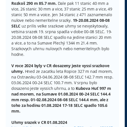
Rozkoš 290 m 85.7 mm.
Dale pak 11 stanic 40 mm a
vice, 26 stanic 30 mm a vice, 37 stanic 25 mm a vice, 49
stanic 50 mm a voice. Jen 34 stanic z 471 zaznamenalo
nulove nebo nemeritelne srazky.
19-20.08.2024 08-08
SELC
uz prilis velke srazkove uhrny se nevyskytovaly,
vetsina srazek 19. srpna spadla v dobe 00-08 SELC. 19-
20.08.2024 08-08 SELC spadlo na jedine stanici 20 mm
a vice, a to na Sumave Plechý 1344 m 21.4 mm.
Srazkovych uhrnu nulovych nebo nemeritelnych bylo
hodne.
V roce 2024 byly v CR dosazeny jeste vyssi srazkove
uhrny.
Hned ze zacatku leta Ropice 327 m nad morem,
na Ostravsku 03-04.06.2024 08-08 SELC 142.7 mm resp.
03.06.2024 00-24 SELC 100.7 mm. V srpnu bylo
dosazeno jeste vyssich uhrnu, a to
Kubova Huť 997 m
nad morem, na Sumave 01.08.2024 00-24 SELC 144.4
mm resp. 01-02.08.2024 08-08 SELC 144.4 mm, ale z
toho za hodinu 01.08.2024 17-18 SELC spadlo 105.6
mm.
Uhrny srazek v CR 01.08.2024