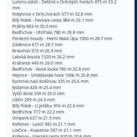
Luisino údolí - Deštné v Orlických horách 875 m 33.2
mm
Rokytnice v Orlic.horách 577 m 32.8 mm
Bílý Potok - Pavlova cesta 984 m 32.1 mm
Prášily 883 m 30.0 mm
Bedřichov - Uhlířská 780 m 29.8 mm
Pomezní boudy - Horní Malá Úpa 1050 m 28.7 mm
Zdobnice 671 m 28.7 mm
Broumov 373 m 26.9 mm
Labská bouda 1320 m 26.2 mm
Kralovice 449 m 26.0 mm
Bedřichov - Nová louka 780 m 25.8 mm
Hejnice - Smědavská hora 1006 m 25.8 mm
Rychnov nad Kněžnou 335 m 25.6 mm
Božanov 426 m 25.4 mm
Vyšší Brod 559 m 25.0 mm
Liblín 299 m 24.5 mm
Bílý Potok - U Jeřábu 916 m 22.6 mm
Bedřichov 777 m 22.2 mm
Vimperk 637 m 21.9 mm
Kořenov - Lasičí 945 m 21.1 mm
Lovčice - Kvasetice 597 m 21.1 mm
Kořenov - Jizerská cesta 920 m 20.6 mm