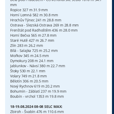
mm
Ropice 327 m 31.9 mm
Horní Lomná 582 m 30.8 mm
Hrochův Týnec 241 m 28.8 mm
Ostrava - Slezská Ostrava 269 m 28.8 mm
Frenštát pod Radhoštěm 436 m 28.0 mm
Horní Bečva 565 m 27.8 mm
Staré Hutě 427 m 26.7 mm
Zlín 283 m 26.2 mm
Bílá - Salajka 725 m 25.2 mm
Mořkov 345 m 24.5 mm
Dymokury 208 m 24.1 mm
Jablunkov - Návsí 380 m 22.7 mm
Štoky 530 m 22.1 mm
Volary 749 m 21.8 mm
Bělotín 306 m 20.5 mm
Nový Rychnov 619 m 20.2 mm
Bohumín - Záblatí 237 m 19.9 mm
Boubín - vrchol 1353 m 19.8 mm
18-19.08.2024 08-08 SELC MAX:
Zbiroh - Švabín 476 m 110.6 mm