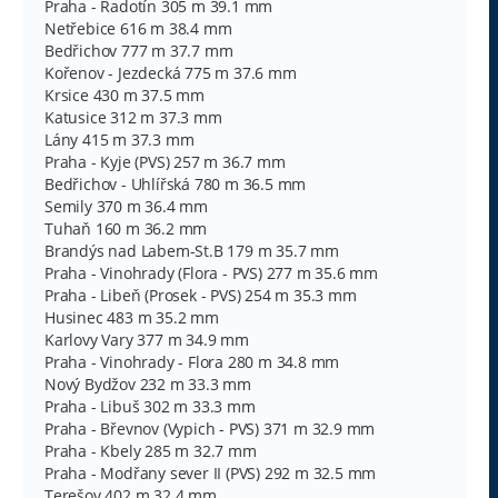
Praha - Radotín 305 m 39.1 mm
Netřebice 616 m 38.4 mm
Bedřichov 777 m 37.7 mm
Kořenov - Jezdecká 775 m 37.6 mm
Krsice 430 m 37.5 mm
Katusice 312 m 37.3 mm
Lány 415 m 37.3 mm
Praha - Kyje (PVS) 257 m 36.7 mm
Bedřichov - Uhlířská 780 m 36.5 mm
Semily 370 m 36.4 mm
Tuhaň 160 m 36.2 mm
Brandýs nad Labem-St.B 179 m 35.7 mm
Praha - Vinohrady (Flora - PVS) 277 m 35.6 mm
Praha - Libeň (Prosek - PVS) 254 m 35.3 mm
Husinec 483 m 35.2 mm
Karlovy Vary 377 m 34.9 mm
Praha - Vinohrady - Flora 280 m 34.8 mm
Nový Bydžov 232 m 33.3 mm
Praha - Libuš 302 m 33.3 mm
Praha - Břevnov (Vypich - PVS) 371 m 32.9 mm
Praha - Kbely 285 m 32.7 mm
Praha - Modřany sever II (PVS) 292 m 32.5 mm
Terešov 402 m 32.4 mm