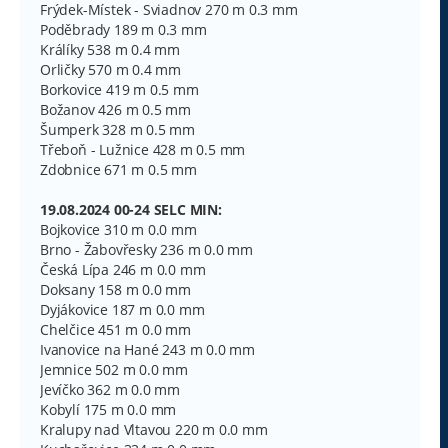
Frýdek-Místek - Sviadnov 270 m 0.3 mm
Poděbrady 189 m 0.3 mm
Králíky 538 m 0.4 mm
Orličky 570 m 0.4 mm
Borkovice 419 m 0.5 mm
Božanov 426 m 0.5 mm
Šumperk 328 m 0.5 mm
Třeboň - Lužnice 428 m 0.5 mm
Zdobnice 671 m 0.5 mm
19.08.2024 00-24 SELC MIN:
Bojkovice 310 m 0.0 mm
Brno - Žabovřesky 236 m 0.0 mm
Česká Lípa 246 m 0.0 mm
Doksany 158 m 0.0 mm
Dyjákovice 187 m 0.0 mm
Chelčice 451 m 0.0 mm
Ivanovice na Hané 243 m 0.0 mm
Jemnice 502 m 0.0 mm
Jevíčko 362 m 0.0 mm
Kobylí 175 m 0.0 mm
Kralupy nad Vltavou 220 m 0.0 mm