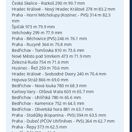
Česká Skalice - Rozkoš 290 m 99.7 mm
Hradec Králové - Nový Hradec Králové 278 m 83.2 mm
Praha - Horní Měcholupy (Kozinec - PVS) 314 m 82.3
mm
Špičák 973 m 79.9 mm
Velichovky 299 m 77.9 mm
Praha - Běchovice (PVS) 246 m 76.1 mm
Praha - Ruzyně 364 m 75.8 mm
Bedřichov - Tomšovka 810 m 73.6 mm
Nové Město pod Smrkem 473 m 71.9 mm
Železná Ruda 754 m 71.6 mm
Husinec - Řež 250 m 70.6 mm
Hradec Králové - Svobodné Dvory 240 m 70.4 mm
Hojsova Stráž 866 m 69.0 mm
Bedřichov - Nová louka 780 m 68.3 mm
Karlovy Vary - Olšová Vrata 603 m 65.7 mm
Bedřichov - Uhlířská 780 m 65.6 mm
Bedřichov - Kamenice 752 m 64.5 mm
Bedřichov - Olivetská hora 881 m 63.7 mm
Praha - Stodůlky (Kopanina - PVS) 394 m 63.5 mm
Praha - Dubeč (PČOV Uhříněves - PVS) 264 m 62.7 mm
Praha - Řepy 373 m 62.5 mm