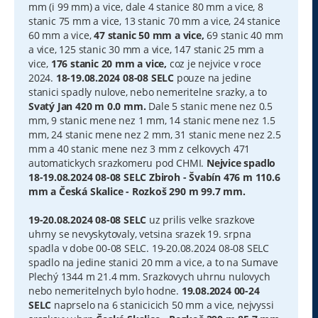
mm (i 99 mm) a vice, dale 4 stanice 80 mm a vice, 8
stanic 75 mm a vice, 13 stanic 70 mm a vice, 24 stanice
60 mm a vice,
47 stanic 50 mm a vice,
69 stanic 40 mm
a vice, 125 stanic 30 mm a vice, 147 stanic 25 mm a
vice,
176 stanic 20 mm a vice,
coz je nejvice v roce
2024.
18-19.08.2024 08-08 SELC
pouze na jedine
stanici spadly nulove, nebo nemeritelne srazky, a to
Svatý Jan 420 m 0.0 mm.
Dale 5 stanic mene nez 0.5
mm, 9 stanic mene nez 1 mm, 14 stanic mene nez 1.5
mm, 24 stanic mene nez 2 mm, 31 stanic mene nez 2.5
mm a 40 stanic mene nez 3 mm z celkovych 471
automatickych srazkomeru pod CHMI.
Nejvice spadlo
18-19.08.2024 08-08 SELC Zbiroh - Švabín 476 m 110.6
mm a Česká Skalice - Rozkoš 290 m 99.7 mm.
19-20.08.2024 08-08 SELC
uz prilis velke srazkove
uhrny se nevyskytovaly, vetsina srazek 19. srpna
spadla v dobe 00-08 SELC. 19-20.08.2024 08-08 SELC
spadlo na jedine stanici 20 mm a vice, a to na Sumave
Plechý 1344 m 21.4 mm. Srazkovych uhrnu nulovych
nebo nemeritelnych bylo hodne.
19.08.2024 00-24
SELC
naprselo na 6 stanicicich 50 mm a vice, nejvyssi