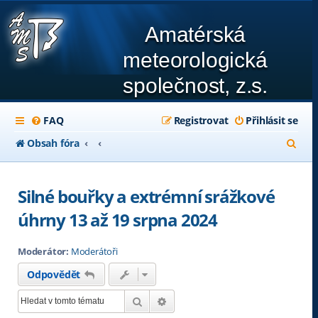
Amatérská
meteorologická
společnost, z.s.
FAQ
Registrovat
Přihlásit se
H
Obsah fóra
l
e
Silné bouřky a extrémní srážkové
d
úhrny 13 až 19 srpna 2024
a
Moderátor:
Moderátoři
t
Odpovědět
Hledat
Pokročilé hledání