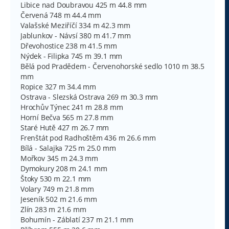
Libice nad Doubravou 425 m 44.8 mm
Červená 748 m 44.4 mm
Valašské Meziříčí 334 m 42.3 mm
Jablunkov - Návsí 380 m 41.7 mm
Dřevohostice 238 m 41.5 mm
Nýdek - Filipka 745 m 39.1 mm
Bělá pod Pradědem - Červenohorské sedlo 1010 m 38.5
mm
Ropice 327 m 34.4 mm
Ostrava - Slezská Ostrava 269 m 30.3 mm
Hrochův Týnec 241 m 28.8 mm
Horní Bečva 565 m 27.8 mm
Staré Hutě 427 m 26.7 mm
Frenštát pod Radhoštěm 436 m 26.6 mm
Bílá - Salajka 725 m 25.0 mm
Mořkov 345 m 24.3 mm
Dymokury 208 m 24.1 mm
Štoky 530 m 22.1 mm
Volary 749 m 21.8 mm
Jeseník 502 m 21.6 mm
Zlín 283 m 21.6 mm
Bohumín - Záblatí 237 m 21.1 mm