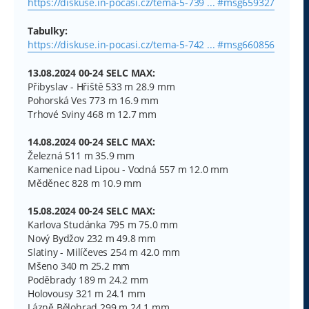
https://diskuse.in-pocasi.cz/tema-5-739 ... #msg659327
Tabulky:
https://diskuse.in-pocasi.cz/tema-5-742 ... #msg660856
13.08.2024 00-24 SELC MAX:
Přibyslav - Hřiště 533 m 28.9 mm
Pohorská Ves 773 m 16.9 mm
Trhové Sviny 468 m 12.7 mm
14.08.2024 00-24 SELC MAX:
Železná 511 m 35.9 mm
Kamenice nad Lipou - Vodná 557 m 12.0 mm
Měděnec 828 m 10.9 mm
15.08.2024 00-24 SELC MAX:
Karlova Studánka 795 m 75.0 mm
Nový Bydžov 232 m 49.8 mm
Slatiny - Milíčeves 254 m 42.0 mm
Mšeno 340 m 25.2 mm
Poděbrady 189 m 24.2 mm
Holovousy 321 m 24.1 mm
Lázně Bělohrad 299 m 24.1 mm