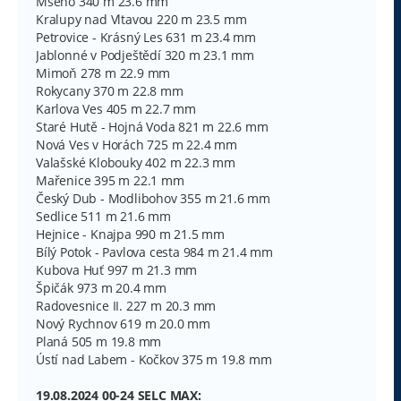
Mšeno 340 m 23.6 mm
Kralupy nad Vltavou 220 m 23.5 mm
Petrovice - Krásný Les 631 m 23.4 mm
Jablonné v Podještědí 320 m 23.1 mm
Mimoň 278 m 22.9 mm
Rokycany 370 m 22.8 mm
Karlova Ves 405 m 22.7 mm
Staré Hutě - Hojná Voda 821 m 22.6 mm
Nová Ves v Horách 725 m 22.4 mm
Valašské Klobouky 402 m 22.3 mm
Mařenice 395 m 22.1 mm
Český Dub - Modlibohov 355 m 21.6 mm
Sedlice 511 m 21.6 mm
Hejnice - Knajpa 990 m 21.5 mm
Bílý Potok - Pavlova cesta 984 m 21.4 mm
Kubova Huť 997 m 21.3 mm
Špičák 973 m 20.4 mm
Radovesnice II. 227 m 20.3 mm
Nový Rychnov 619 m 20.0 mm
Planá 505 m 19.8 mm
Ústí nad Labem - Kočkov 375 m 19.8 mm
19.08.2024 00-24 SELC MAX: