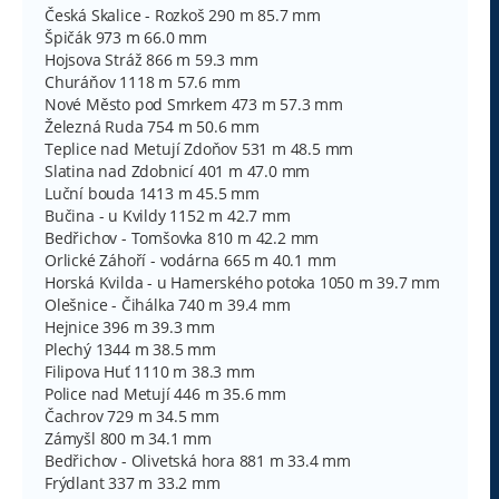
Česká Skalice - Rozkoš 290 m 85.7 mm
Špičák 973 m 66.0 mm
Hojsova Stráž 866 m 59.3 mm
Churáňov 1118 m 57.6 mm
Nové Město pod Smrkem 473 m 57.3 mm
Železná Ruda 754 m 50.6 mm
Teplice nad Metují Zdoňov 531 m 48.5 mm
Slatina nad Zdobnicí 401 m 47.0 mm
Luční bouda 1413 m 45.5 mm
Bučina - u Kvildy 1152 m 42.7 mm
Bedřichov - Tomšovka 810 m 42.2 mm
Orlické Záhoří - vodárna 665 m 40.1 mm
Horská Kvilda - u Hamerského potoka 1050 m 39.7 mm
Olešnice - Čihálka 740 m 39.4 mm
Hejnice 396 m 39.3 mm
Plechý 1344 m 38.5 mm
Filipova Huť 1110 m 38.3 mm
Police nad Metují 446 m 35.6 mm
Čachrov 729 m 34.5 mm
Zámyšl 800 m 34.1 mm
Bedřichov - Olivetská hora 881 m 33.4 mm
Frýdlant 337 m 33.2 mm