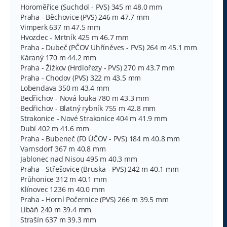
Horoměřice (Suchdol - PVS) 345 m 48.0 mm
Praha - Běchovice (PVS) 246 m 47.7 mm
Vimperk 637 m 47.5 mm
Hvozdec - Mrtník 425 m 46.7 mm
Praha - Dubeč (PČOV Uhříněves - PVS) 264 m 45.1 mm
Káraný 170 m 44.2 mm
Praha - Žižkov (Hrdlořezy - PVS) 270 m 43.7 mm
Praha - Chodov (PVS) 322 m 43.5 mm
Lobendava 350 m 43.4 mm
Bedřichov - Nová louka 780 m 43.3 mm
Bedřichov - Blatný rybník 755 m 42.8 mm
Strakonice - Nové Strakonice 404 m 41.9 mm
Dubí 402 m 41.6 mm
Praha - Bubeneč (F0 ÚČOV - PVS) 184 m 40.8 mm
Varnsdorf 367 m 40.8 mm
Jablonec nad Nisou 495 m 40.3 mm
Praha - Střešovice (Bruska - PVS) 242 m 40.1 mm
Průhonice 312 m 40.1 mm
Klínovec 1236 m 40.0 mm
Praha - Horní Počernice (PVS) 266 m 39.5 mm
Libáň 240 m 39.4 mm
Strašín 637 m 39.3 mm