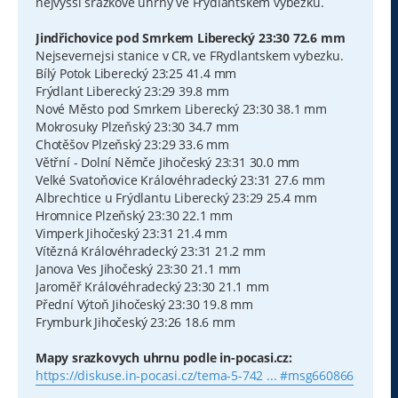
nejvyssi srazkove uhrny ve Frydlantskem vybezku.
Jindřichovice pod Smrkem Liberecký 23:30 72.6 mm
Nejsevernejsi stanice v CR, ve FRydlantskem vybezku.
Bílý Potok Liberecký 23:25 41.4 mm
Frýdlant Liberecký 23:29 39.8 mm
Nové Město pod Smrkem Liberecký 23:30 38.1 mm
Mokrosuky Plzeňský 23:30 34.7 mm
Chotěšov Plzeňský 23:29 33.6 mm
Větřní - Dolní Němče Jihočeský 23:31 30.0 mm
Velké Svatoňovice Královéhradecký 23:31 27.6 mm
Albrechtice u Frýdlantu Liberecký 23:29 25.4 mm
Hromnice Plzeňský 23:30 22.1 mm
Vimperk Jihočeský 23:31 21.4 mm
Vítězná Královéhradecký 23:31 21.2 mm
Janova Ves Jihočeský 23:30 21.1 mm
Jaroměř Královéhradecký 23:30 21.1 mm
Přední Výtoň Jihočeský 23:30 19.8 mm
Frymburk Jihočeský 23:26 18.6 mm
Mapy srazkovych uhrnu podle in-pocasi.cz:
https://diskuse.in-pocasi.cz/tema-5-742 ... #msg660866