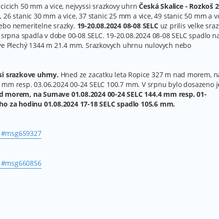
cicich 50 mm a vice, nejvyssi srazkovy uhrn
Česká Skalice - Rozkoš 
 26 stanic 30 mm a vice, 37 stanic 25 mm a vice, 49 stanic 50 mm a v
nebo nemeritelne srazky.
19-20.08.2024 08-08 SELC
uz prilis velke sra
. srpna spadla v dobe 00-08 SELC. 19-20.08.2024 08-08 SELC spadlo n
mave Plechý 1344 m 21.4 mm. Srazkovych uhrnu nulovych nebo
si srazkove uhrny.
Hned ze zacatku leta Ropice 327 m nad morem, n
7 mm resp. 03.06.2024 00-24 SELC 100.7 mm. V srpnu bylo dosazeno j
 morem, na Sumave 01.08.2024 00-24 SELC 144.4 mm resp. 01-
oho za hodinu 01.08.2024 17-18 SELC spadlo 105.6 mm.
.. #msg659327
.. #msg660856