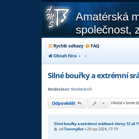
Amatérská m
společnost, z
Rychlé odkazy
FAQ
Obsah fóra
Silné bouřky a extrémní sr
Moderátor:
Moderátoři
Odpovědět
Silné bouřky a extrémní srážkové úhrny 13 až 1
P
od
TommyAst
»
20 srp 2024, 17:19
ř
í