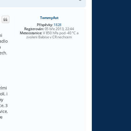
a
h
o
TommyAst
r
u
Příspěvky:
1828
Registrován:
05 bře 2013, 22:44
Meteostanice:
V 850 hPa pod -40 °C a
mi
zvoleni Babise v CR nechcem
adlo
a
ech.
elmi
li, i
ky
ce, 3
vice,
ve