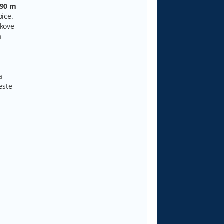
290 m
oice.
zkove
a
a
este