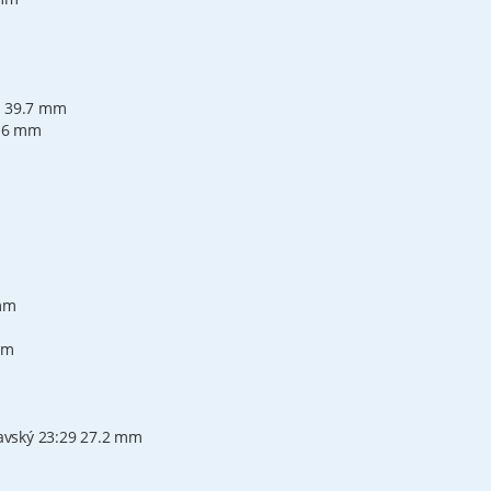
0 39.7 mm
8.6 mm
 mm
mm
avský 23:29 27.2 mm