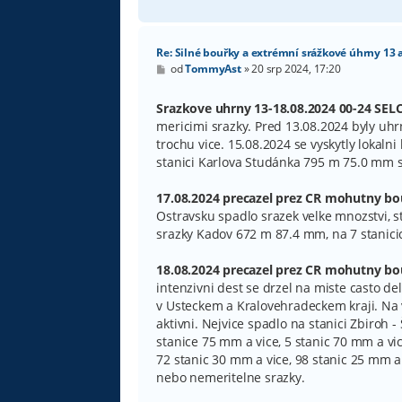
Re: Silné bouřky a extrémní srážkové úhrny 13 
P
od
TommyAst
»
20 srp 2024, 17:20
ř
í
s
Srazkove uhrny 13-18.08.2024 00-24 SELC 
p
mericimi srazky. Pred 13.08.2024 byly uhr
ě
v
trochu vice. 15.08.2024 se vyskytly lokaln
e
stanici Karlova Studánka 795 m 75.0 mm sp
k
17.08.2024 precazel prez CR mohutny b
Ostravsku spadlo srazek velke mnozstvi, st
srazky Kadov 672 m 87.4 mm, na 7 stanici
18.08.2024 precazel prez CR mohutny b
intenzivni dest se drzel na miste casto del
v Usteckem a Kralovehradeckem kraji. Na v
aktivni. Nejvice spadlo na stanici Zbiroh 
stanice 75 mm a vice, 5 stanic 70 mm a vic
72 stanic 30 mm a vice, 98 stanic 25 mm a
nebo nemeritelne srazky.