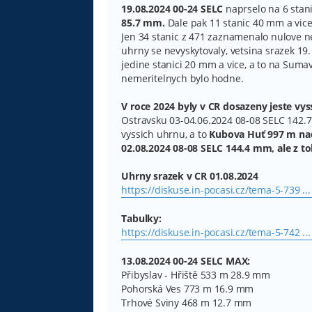
19.08.2024 00-24 SELC
naprselo na 6 stani
85.7 mm.
Dale pak 11 stanic 40 mm a vice,
Jen 34 stanic z 471 zaznamenalo nulove 
uhrny se nevyskytovaly, vetsina srazek 19
jedine stanici 20 mm a vice, a to na Su
nemeritelnych bylo hodne.
V roce 2024 byly v CR dosazeny jeste vys
Ostravsku 03-04.06.2024 08-08 SELC 142.
vyssich uhrnu, a to
Kubova Huť 997 m nad
02.08.2024 08-08 SELC 144.4 mm, ale z t
Uhrny srazek v CR 01.08.2024
https://diskuse.in-pocasi.cz/tema-5-739 .
Tabulky:
https://diskuse.in-pocasi.cz/tema-5-742 .
13.08.2024 00-24 SELC MAX:
Přibyslav - Hřiště 533 m 28.9 mm
Pohorská Ves 773 m 16.9 mm
Trhové Sviny 468 m 12.7 mm