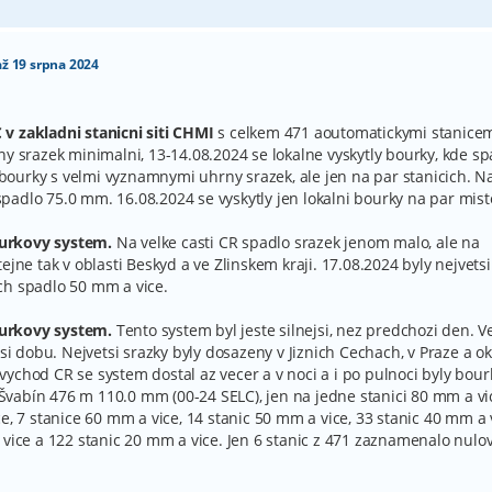
až 19 srpna 2024
v zakladni stanicni siti CHMI
s celkem 471 aoutomatickymi stanice
ny srazek minimalni, 13-14.08.2024 se lokalne vyskytly bourky, kde sp
i bourky s velmi vyznamnymi uhrny srazek, ale jen na par stanicich. N
adlo 75.0 mm. 16.08.2024 se vyskytly jen lokalni bourky na par mist
ourkovy system.
Na velke casti CR spadlo srazek jenom malo, ale na
ejne tak v oblasti Beskyd a ve Zlinskem kraji. 17.08.2024 byly nejvetsi
ch spadlo 50 mm a vice.
ourkovy system.
Tento system byl jeste silnejsi, nez predchozi den. V
si dobu. Nejvetsi srazky byly dosazeny v Jiznich Cechach, v Praze a oko
ychod CR se system dostal az vecer a v noci a i po pulnoci byly bour
- Švabín 476 m 110.0 mm (00-24 SELC), jen na jedne stanici 80 mm a vi
e, 7 stanice 60 mm a vice, 14 stanic 50 mm a vice, 33 stanic 40 mm a 
 vice a 122 stanic 20 mm a vice. Jen 6 stanic z 471 zaznamenalo nulo