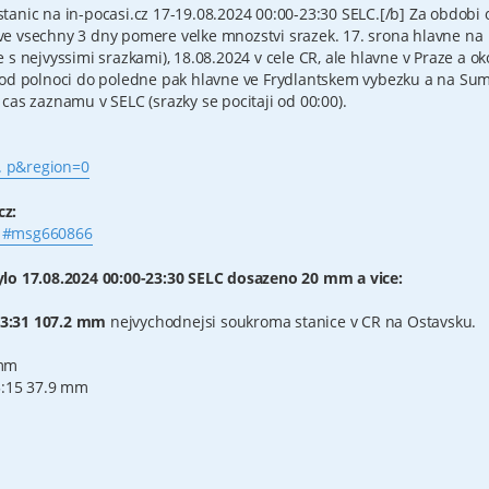
anic na in-pocasi.cz 17-19.08.2024 00:00-23:30 SELC.[/b] Za obdobi 
e vsechny 3 dny pomere velke mnozstvi srazek. 17. srona hlavne na
s nejvyssimi srazkami), 18.08.2024 v cele CR, ale hlavne v Praze a oko
 od polnoci do poledne pak hlavne ve Frydlantskem vybezku a na Su
cas zaznamu v SELC (srazky se pocitaji od 00:00).
.. p&region=0
cz:
.. #msg660866
ylo 17.08.2024 00:00-23:30 SELC dosazeno 20 mm a vice:
23:31 107.2 mm
nejvychodnejsi soukroma stanice v CR na Ostavsku.
 mm
3:15 37.9 mm