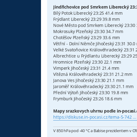
Jindřichovice pod Smrkem Liberecký 23
Bílý Potok Liberecký 23:25 41.4 mm
Frýdlant Liberecký 23:29 39.8 mm
Nové Město pod Smrkem Liberecký 23:30
Mokrosuky Plzeňský 23:30 34.7 mm
Chotěšov Plzeňský 23:29 33.6 mm
Větřní - Dolní Němče Jihočeský 23:31 30.
Velké Svatoňovice Královéhradecký 23:31
Albrechtice u Frýdlantu Liberecký 23:29 
Hromnice Plzeňský 23:30 22.1 mm
Vimperk Jihočeský 23:31 21.4 mm
Vítězná Královéhradecký 23:31 21.2 mm
Janova Ves Jihočeský 23:30 21.1 mm
Jaroměř Královéhradecký 23:30 21.1 mm
Přední Výtoň Jihočeský 23:30 19.8 mm
Frymburk Jihočeský 23:26 18.6 mm
Mapy srazkovych uhrnu podle in-pocasi.
https://diskuse.in-pocasi.cz/tema-5-742 .
V 850 hPa pod -40 °C a Babise prezidentem v 