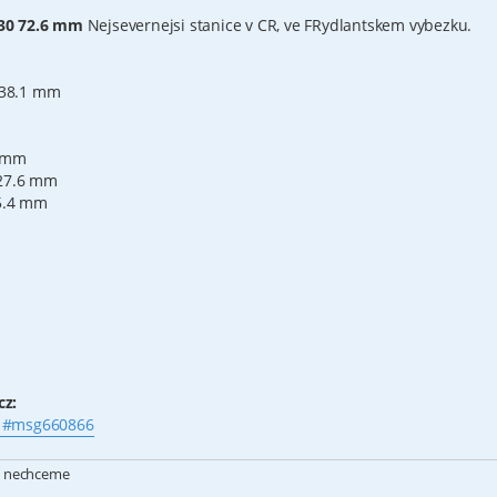
:30 72.6 mm
Nejsevernejsi stanice v CR, ve FRydlantskem vybezku.
 38.1 mm
0 mm
 27.6 mm
25.4 mm
cz:
.. #msg660866
CR nechceme