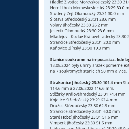
Hladké Životice Moravskoslezský 23:30 3
Horní Lhota Moravskoslezský 23:29 30.0 
Studený Zejf Olomoucký 23:31 30.0 mm
Šlotava Středočeský 23:31 28.6 mm
Volary Jihočeský 23:30 26.2 mm
Jeseník Olomoucký 23:30 23.6 mm
Mladějov - Kozlov Královéhradecký 23:30
Strančice Středočeský 23:31 20.0 mm
Kaňovice Zlínský 23:30 19.3 mm
Stanice soukrome na in-pocasi.cz, kde b
18.08.2024 byly uhrny srazek pomerne ex
na 7 soukromych stanicich 50 mm a vice.
Strakonice Jihočeský 23:30 101.4 mm
Sta
114.6 mm a 27.06.2022 116.6 mm.
Stěžírky Královéhradecký 23:31 74.4 mm
Kojetice Středočeský 23:29 62.4 mm
Družec Středočeský 23:30 62.3 mm
Strančice Středočeský 23:31 60.0 mm
Staré Hobzí Jihočeský 23:31 51.6 mm
Vimperk Jihočeský 23:30 51.5 mm
Jablonec nad Nisou Liberecký 23:29 48.9