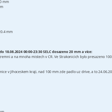
1.0 mm
mm
 20.4 mm
ylo 18.08.2024 00:00-23:30 SELC dosazeno 20 mm a vice:
tremni a na mnoha mistech v CR. Ve Strakonicich bylo presazeno 10
nice v JIhoceskem kraji, nad 100 mm zde padlo uz drive, a to 24.06.2
 mm