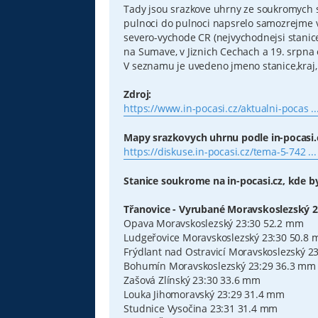
s
Tady jsou srazkove uhrny ze soukromych st
p
pulnoci do pulnoci napsrelo samozrejme v
ě
v
severo-vychode CR (nejvychodnejsi stanice 
e
na Sumave, v Jiznich Cechach a 19. srpna
k
V seznamu je uvedeno jmeno stanice,kraj, 
Zdroj:
https://www.in-pocasi.cz/aktualni-pocas .
Mapy srazkovych uhrnu podle in-pocasi.
https://diskuse.in-pocasi.cz/tema-5-742 .
Stanice soukrome na in-pocasi.cz, kde b
Třanovice - Vyrubané Moravskoslezský 
Opava Moravskoslezský 23:30 52.2 mm
Ludgeřovice Moravskoslezský 23:30 50.8
Frýdlant nad Ostravicí Moravskoslezský 2
Bohumín Moravskoslezský 23:29 36.3 mm
Zašová Zlínský 23:30 33.6 mm
Louka Jihomoravský 23:29 31.4 mm
Studnice Vysočina 23:31 31.4 mm