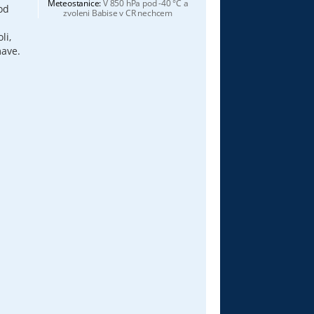
Meteostanice:
V 850 hPa pod -40 °C a
od
zvoleni Babise v CR nechcem
li,
mave.