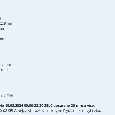
m
 22.8 mm
2 mm
4 mm
20.5 mm
.2 mm
 19.6 mm
ylo 19.08.2024 00:00-23:30 SELC dosazeno 20 mm a vice:
0-08 SELC, nejvyssi srazkove uhrny ve Frydlantskem vybezku.