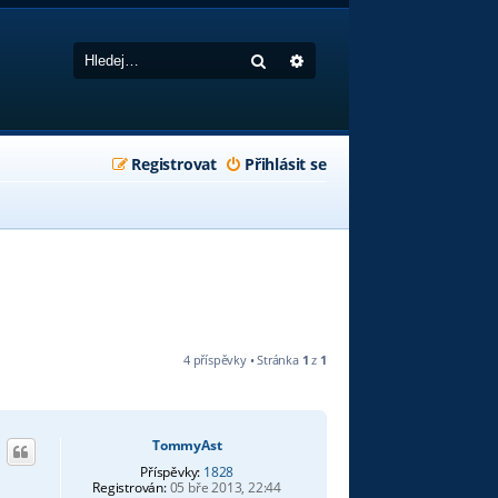
Hledat
Pokročilé hledání
Registrovat
Přihlásit se
4 příspěvky • Stránka
1
z
1
TommyAst
Příspěvky:
1828
Registrován:
05 bře 2013, 22:44