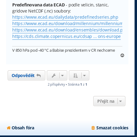
Predefinovana data ECAD
- podle velicin, stanic,
gridove NetCDF (.nc) soubory:
https://www.ecad.eu/dailydata/predefinedseries.php
https://www.ecad.eu/download/millennium/millennium.php
https://www.ecad.eu/download/ensembles/download.php
https://cds.climate.copernicus.eu/cdsap ... ons-europe
V 850 hPa pod -40 °C a Babise prezidentem v CR nechceme
N
a
h
o
Odpovědět
r
u
2 příspěvky • Stránka
1
z
1
Přejít na
Obsah fóra
Smazat cookies