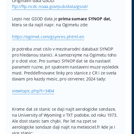
Originalni data GSOD:
ftp://ftp.ncdc.noaa.gov/pub/data/gsod/
Lepsi nez GSOD data je
prima sumace SYNOP dat,
ktera se da najit napr. na Ogimetu zde:
https://ogimet.com/gsynres.phtml.en
Je potreba znat cislo v mezinarodni databazi SYNOP
pro hledanou stanici. A samozrejme na Ogimetu toho
jr o dost vice. Pro sumaci SYNOP dat se da nastavit
parametr ruzne, pri spatnem nastaveni muze vysledek
mast. Preddefinovane linky pro stanice z CR i ze sveta
davam pro kazdy mesic, pro cervenec 2024 tady:
viewtopic.php?t=3404
Krome dat ze stanic se daji najit aerologicke sondaze,
na University of Wyoming v TXT podobe, od roku 1973.
Ale dost stanic tam chybi. Par let na zpet se
aerologicke sondaze daji najit na meteociel.fr kde je i
vice stanic: