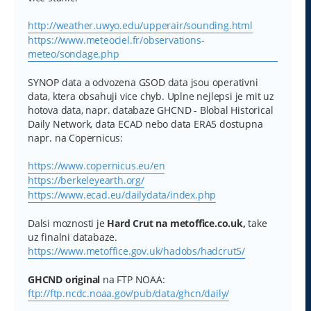
http://weather.uwyo.edu/upperair/sounding.html
https://www.meteociel.fr/observations-
meteo/sondage.php
SYNOP data a odvozena GSOD data jsou operativni
data, ktera obsahuji vice chyb. Uplne nejlepsi je mit uz
hotova data, napr. databaze GHCND - Blobal Historical
Daily Network, data ECAD nebo data ERA5 dostupna
napr. na Copernicus:
https://www.copernicus.eu/en
https://berkeleyearth.org/
https://www.ecad.eu/dailydata/index.php
Dalsi moznosti je
Hard Crut na metoffice.co.uk,
take
uz finalni databaze.
https://www.metoffice.gov.uk/hadobs/hadcrut5/
GHCND original
na FTP NOAA:
ftp://ftp.ncdc.noaa.gov/pub/data/ghcn/daily/