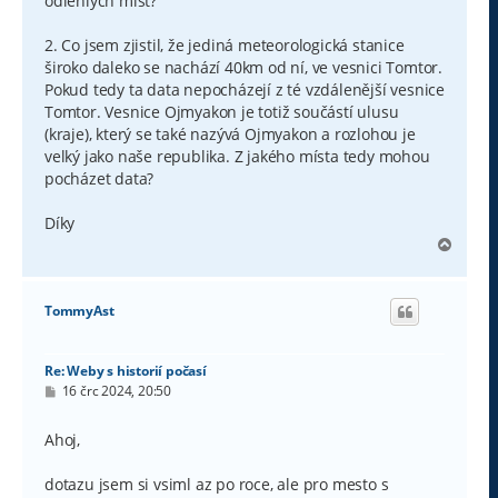
odlehlých míst?
2. Co jsem zjistil, že jediná meteorologická stanice
široko daleko se nachází 40km od ní, ve vesnici Tomtor.
Pokud tedy ta data nepocházejí z té vzdálenější vesnice
Tomtor. Vesnice Ojmyakon je totiž součástí ulusu
(kraje), který se také nazývá Ojmyakon a rozlohou je
velký jako naše republika. Z jakého místa tedy mohou
pocházet data?
Díky
N
a
h
o
TommyAst
r
u
Re: Weby s historií počasí
P
16 črc 2024, 20:50
ř
í
s
Ahoj,
p
ě
v
dotazu jsem si vsiml az po roce, ale pro mesto s