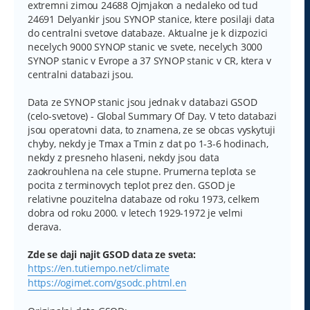
e
extremni zimou 24688 Ojmjakon a nedaleko od tud
k
24691 Delyankir jsou SYNOP stanice, ktere posilaji data
do centralni svetove databaze. Aktualne je k dizpozici
necelych 9000 SYNOP stanic ve svete, necelych 3000
SYNOP stanic v Evrope a 37 SYNOP stanic v CR, ktera v
centralni databazi jsou.
Data ze SYNOP stanic jsou jednak v databazi GSOD
(celo-svetove) - Global Summary Of Day. V teto databazi
jsou operatovni data, to znamena, ze se obcas vyskytuji
chyby, nekdy je Tmax a Tmin z dat po 1-3-6 hodinach,
nekdy z presneho hlaseni, nekdy jsou data
zaokrouhlena na cele stupne. Prumerna teplota se
pocita z terminovych teplot prez den. GSOD je
relativne pouzitelna databaze od roku 1973, celkem
dobra od roku 2000. v letech 1929-1972 je velmi
derava.
Zde se daji najit GSOD data ze sveta:
https://en.tutiempo.net/climate
https://ogimet.com/gsodc.phtml.en