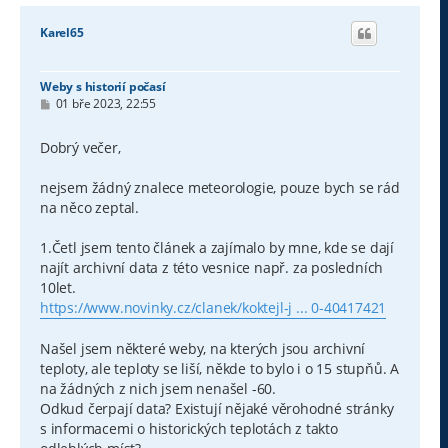
Karel65
Weby s historií počasí
P
01 bře 2023, 22:55
ř
í
s
Dobrý večer,
p
ě
v
nejsem žádný znalece meteorologie, pouze bych se rád
e
na něco zeptal.
k
1.Četl jsem tento článek a zajímalo by mne, kde se dají
najít archivní data z této vesnice např. za posledních
10let.
https://www.novinky.cz/clanek/koktejl-j ... 0-40417421
Našel jsem některé weby, na kterých jsou archivní
teploty, ale teploty se liší, někde to bylo i o 15 stupňů. A
na žádných z nich jsem nenašel -60.
Odkud čerpají data? Existují nějaké věrohodné stránky
s informacemi o historických teplotách z takto