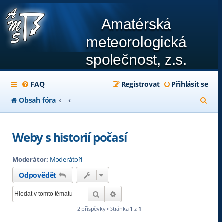
Amatérská
meteorologická
společnost, z.s.
FAQ
Registrovat
Přihlásit se
H
Obsah fóra
l
e
Weby s historií počasí
d
Moderátor:
Moderátoři
a
Odpovědět
t
Hledat
Pokročilé hledání
2 příspěvky • Stránka
1
z
1