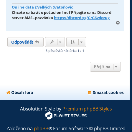
Online data z Velkých Svatoňovic
Chcete se bavit o počasí online? Připojte se na Discord
server AMS - pozvánka
https://discord.gg/GrG6vdezug
N
a
h
o
Odpovědět
r
u
5 příspěvků • Stránka
1
z
1
Přejít na
Obsah fóra
Smazat cookies
Absolution Style by
Premium phpBB Styles
Založeno na
phpBB
® Forum Software © phpBB Limited