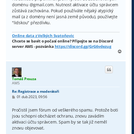
p
doménu @gmail.com. Nutnost aktivace účtu správcem
ě
v
zůstává zachována. Pokud používáte nějaký atypický
e
mail (a z domény není jasná země původu), používejte
k
"lidskou" přezdívku.
Online data z Velkých Svatoňovic
Chcete se bavit o počasí online? Připojte se na Discord
server AMS - pozvánka
https://discord.gg/GrG6vdezug
N
a
h
o
r
u
Tomáš Prouza
AMS
Re: Registrace a moderátoři
P
01 dub 2023, 09:56
ř
í
s
Pročistil jsem fórum od veškerého spamu. Protože boti
p
jsou schopni obcházet ochranu, znovu zavádím
ě
v
aktivaci účtu správcem. Spam by se tak již neměl
e
znovu objevovat.
k