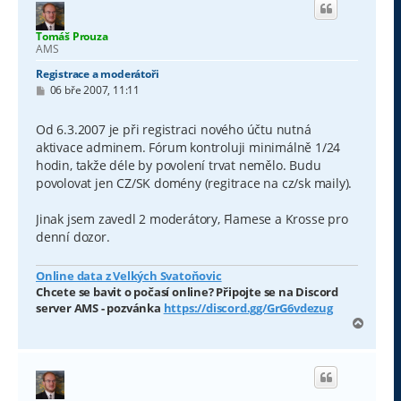
Tomáš Prouza
AMS
Registrace a moderátoři
P
06 bře 2007, 11:11
ř
í
s
Od 6.3.2007 je při registraci nového účtu nutná
p
aktivace adminem. Fórum kontroluji minimálně 1/24
ě
v
hodin, takže déle by povolení trvat nemělo. Budu
e
povolovat jen CZ/SK domény (regitrace na cz/sk maily).
k
Jinak jsem zavedl 2 moderátory, Flamese a Krosse pro
denní dozor.
Online data z Velkých Svatoňovic
Chcete se bavit o počasí online? Připojte se na Discord
server AMS - pozvánka
https://discord.gg/GrG6vdezug
N
a
h
o
r
u