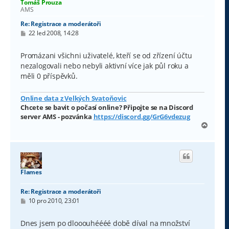
Tomáš Prouza
AMS
Re: Registrace a moderátoři
P
22 led 2008, 14:28
ř
í
s
Promázani všichni uživatelé, kteří se od zřízení účtu
p
nezalogovali nebo nebyli aktivní více jak půl roku a
ě
v
měli 0 příspěvků.
e
k
Online data z Velkých Svatoňovic
Chcete se bavit o počasí online? Připojte se na Discord
server AMS - pozvánka
https://discord.gg/GrG6vdezug
N
a
h
o
r
u
Flames
Re: Registrace a moderátoři
P
10 pro 2010, 23:01
ř
í
s
Dnes jsem po dlooouhéééé době díval na množství
p