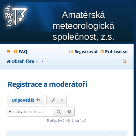
Amatérská
meteorologická
společnost, z.s.
FAQ
Registrovat
Přihlásit se
H
Obsah fóra
l
e
Registrace a moderátoři
d
a
Odpovědět
t
Hledat
Pokročilé hledání
5 příspěvků • Stránka
1
z
1