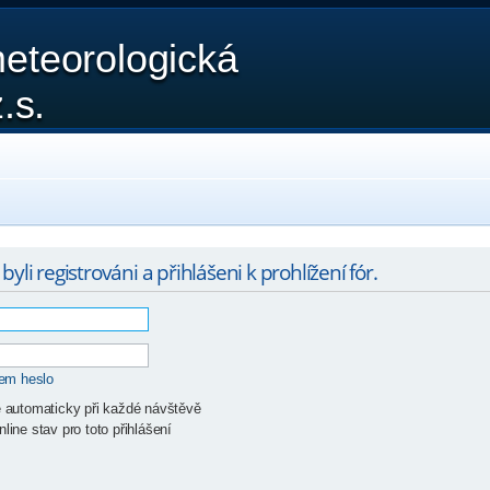
eteorologická
.s.
yli registrováni a přihlášeni k prohlížení fór.
sem heslo
ě automaticky při každé návštěvě
line stav pro toto přihlášení