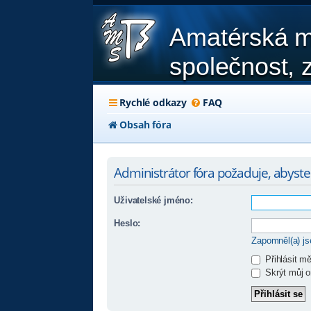
Amatérská m
společnost, z
Rychlé odkazy
FAQ
Obsah fóra
Administrátor fóra požaduje, abyste b
Uživatelské jméno:
Heslo:
Zapomněl(a) j
Přihlásit m
Skrýt můj on