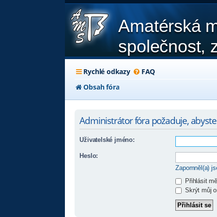
Amatérská m
společnost, z
Rychlé odkazy
FAQ
Obsah fóra
Administrátor fóra požaduje, abyste b
Uživatelské jméno:
Heslo:
Zapomněl(a) j
Přihlásit m
Skrýt můj on