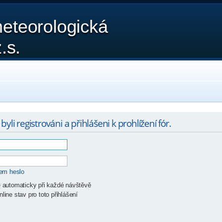
eteorologická
.s.
yli registrováni a přihlášeni k prohlížení fór.
sem heslo
ě automaticky při každé návštěvě
line stav pro toto přihlášení