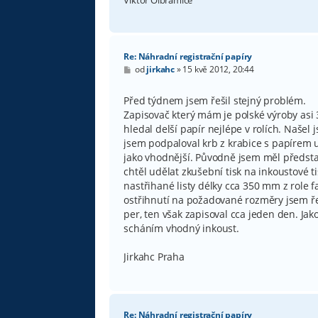
Viktor Olbramice
Re: Náhradní registrační papíry
P
od
jirkahc
»
15 kvě 2012, 20:44
ř
í
s
Před týdnem jsem řešil stejný problém.
p
Zapisovač který mám je polské výroby asi 3
ě
v
hledal delší papír nejlépe v rolích. Našel
e
jsem podpaloval krb z krabice s papírem u
k
jako vhodnější. Původně jsem měl představ
chtěl udělat zkušební tisk na inkoustové ti
nastřihané listy délky cca 350 mm z role f
ostřihnutí na požadované rozměry jsem řeš
per, ten však zapisoval cca jeden den. Jak
scháním vhodný inkoust.
Jirkahc Praha
Re: Náhradní registrační papíry