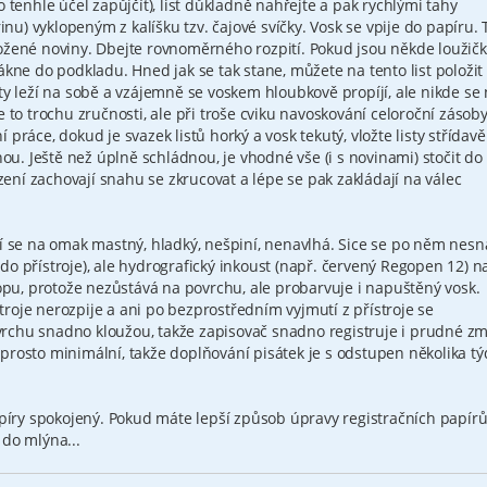
o tenhle účel zapůjčít), list důkladně nahřejte a pak rychlými tahy
) vyklopeným z kalíšku tzv. čajové svíčky. Vosk se vpije do papíru. 
ožené noviny. Dbejte rovnoměrného rozpití. Pokud jsou někde loužičk
ákne do podkladu. Hned jak se tak stane, můžete na tento list položit 
ty leží na sobě a vzájemně se voskem hloubkově propíjí, ale nikde se
e to trochu zručnosti, ale při troše cviku navoskování celoroční zásob
práce, dokud je svazek listů horký a vosk tekutý, vložte listy střídav
nou. Ještě než úplně schládnou, je vhodné vše (i s novinami) stočit do
azení zachovají snahu se zkrucovat a lépe se pak zakládají na válec
ví se na omak mastný, hladký, nešpiní, nenavlhá. Sice se po něm nes
do přístroje), ale hydrografický inkoust (např. červený Regopen 12) n
u, protože nezůstává na povrchu, ale probarvuje i napuštěný vosk.
roje nerozpije a ani po bezprostředním vyjmutí z přístroje se
vrchu snadno kloužou, takže zapisovač snadno registruje i prudné z
prosto minimální, takže doplňování pisátek je s odstupen několika t
ry spokojený. Pokud máte lepší způsob úpravy registračních papírů
 do mlýna...