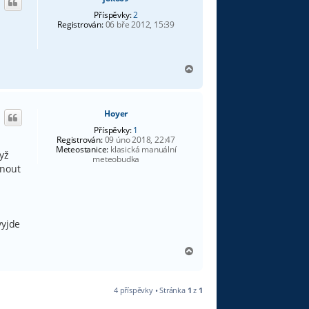
r
u
Příspěvky:
2
Registrován:
06 bře 2012, 15:39
N
a
h
o
Hoyer
r
u
Příspěvky:
1
Registrován:
09 úno 2018, 22:47
Meteostanice:
klasická manuální
yž
meteobudka
knout
vyjde
N
a
h
o
4 příspěvky • Stránka
1
z
1
r