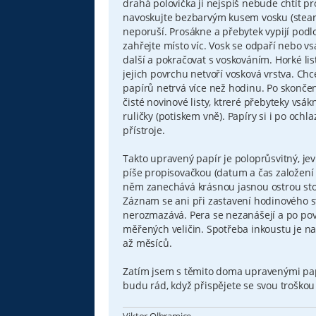
drahá polovička ji nejspíš nebude chtít pr
navoskujte bezbarvým kusem vosku (stearinu
neporuší. Prosákne a přebytek vypijí podl
zahřejte místo víc. Vosk se odpaří nebo vs
další a pokračovat s voskováním. Horké lis
jejich povrchu netvoří vosková vrstva. Chc
papírů netrvá více než hodinu. Po skončení 
čisté novinové listy, ktreré přebyteky vsák
ruličky (potiskem vně). Papíry si i po ochl
přístroje.
Takto upravený papír je poloprůsvitný, je
píše propisovačkou (datum a čas založení 
něm zanechává krásnou jasnou ostrou stop
Záznam se ani při zastavení hodinového st
nerozmazává. Pera se nezanášejí a po po
měřených veličin. Spotřeba inkoustu je na
až měsíců.
Zatím jsem s těmito doma upravenými papí
budu rád, když přispějete se svou troškou