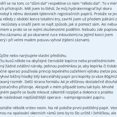
 měří se na tom, co "dům dal" respektive co nám "někdo dal". To v mé
ch přístrojích. Měl jsem to štěstí, že můj hydrotermograf byl skoro
nebyl k němu dostatek týdenních registračních papírů. Protože se je
ha někdy z období konce totalitní éry, zavrhl jsem už předem pátrání 
y nezůstaly a snažil jsem se najít způsob, jak si pomoct sám. Asi neb
lémem a proto se se svými zkušenostmi podělím. Nebudu zde popisov
aného záznamu až po obarvené ruce inkoustem) na jejímž konci jsem
erý i při velmi malém posuvu vyhoví (týdení záznam).
ůjčíte nebo narýsujete vlastní předlohu.
očtu kusů někde na obyčejné černobílé kopírce nebo prostřednictvím
ený žádné zvláštní nároky, jedinou podmínkou je, aby kopírka či tiská
né operaci používala princip tepelného zažehlení výtisku (nelze pou
 vyhoví běžný hladký bílý kancelářský papír pro kopírky (o váze 80g/m2
vaný rozměr. Delší strana formátu A4 je většinou dostatečně dlouhá
egistračního přístroje. Alespoň v mém případě tomu tak bylo. Mnohé
ném papíře se bude inkoust zákonitě rozpíjet a dokonce o pisátko
e následovat nejdůležitější operace - naimpregnování papíru.
ozložte několik vrstev novin. Na ně položte první potištěný papír. Ve
nou na opalování okenních rámů (ono by to šlo určitě i žehličkou, ale