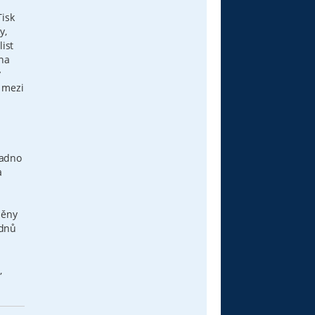
Tisk
y,
list
 na
y
ě mezi
nadno
a
měny
ýdnů
,