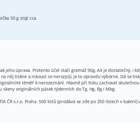
ička 50 g stojí cca
ak jeho úprava. Protento účel stačí gramáž 90g, A4 je dostatečný, i kd
 na něj tiskne a inkoust se nerozpíjí, je to opravdu výborné. Dá se tis
iginálními téměř k nerozeznání. Hlavně při tisku zachovat skutečnou
 skeny originálních pásek týdenních do Tg, Hg, Bg i Mbg.
 ČR s.r.o. Praha. 500 listů (prodává se zde po 250 listech v balení) 