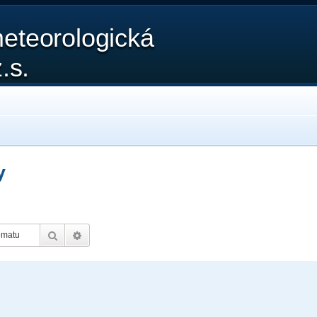
eteorologická
.s.
y
Hledat
Pokročilé hledání