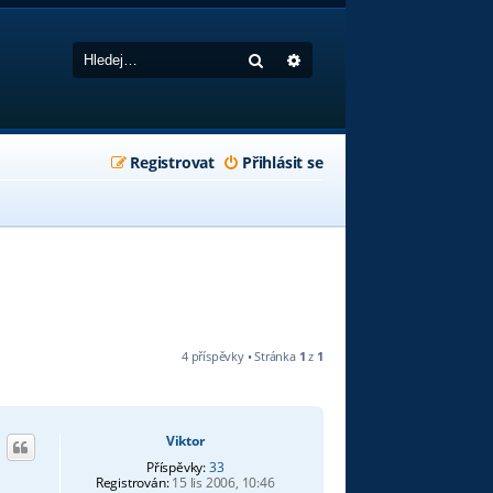
Hledat
Pokročilé hledání
Registrovat
Přihlásit se
4 příspěvky • Stránka
1
z
1
Viktor
Příspěvky:
33
Registrován:
15 lis 2006, 10:46