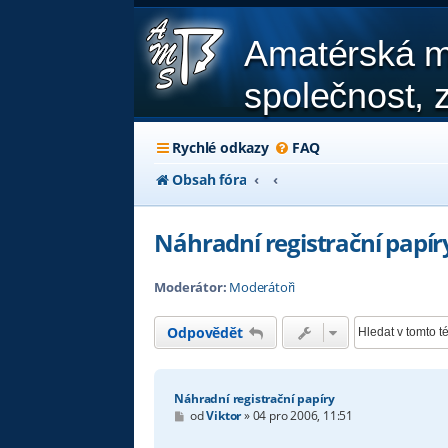
Amatérská m
společnost, z
Rychlé odkazy
FAQ
Obsah fóra
Náhradní registrační papír
Moderátor:
Moderátoři
Odpovědět
Náhradní registrační papíry
P
od
Viktor
»
04 pro 2006, 11:51
ř
í