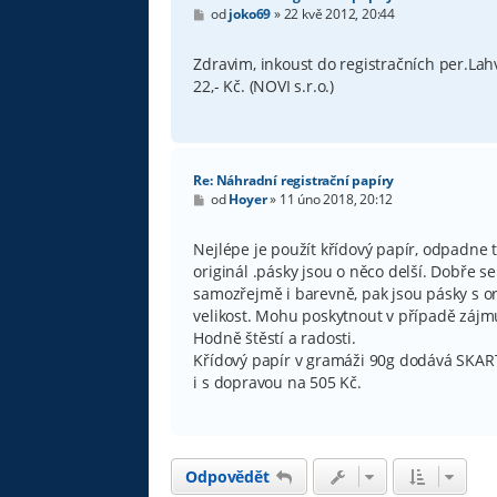
P
od
joko69
»
22 kvě 2012, 20:44
ř
í
s
Zdravim, inkoust do registračních per.Lahv
p
22,- Kč. (NOVI s.r.o.)
ě
v
e
k
Re: Náhradní registrační papíry
P
od
Hoyer
»
11 úno 2018, 20:12
ř
í
s
Nejlépe je použít křídový papír, odpadne t
p
originál .pásky jsou o něco delší. Dobře se
ě
v
samozřejmě i barevně, pak jsou pásky s or
e
velikost. Mohu poskytnout v případě zájmu
k
Hodně štěstí a radosti.
Křídový papír v gramáži 90g dodává SKARTIA
i s dopravou na 505 Kč.
Odpovědět