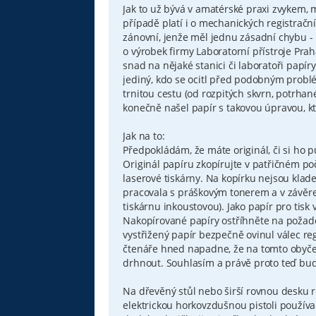
s
Jak to už bývá v amatérské praxi zvykem,
p
případě platí i o mechanických registrační
ě
v
zánovní, jenže měl jednu zásadní chybu - 
e
o výrobek firmy Laboratorní přístroje Pra
k
snad na nějaké stanici či laboratoři papír
jediný, kdo se ocitl před podobným prob
trnitou cestu (od rozpitých skvrn, potrh
konečně našel papír s takovou úpravou, kt
Jak na to:
Předpokládám, že máte originál, či si ho p
Originál papíru zkopírujte v patřičném p
laserové tiskárny. Na kopírku nejsou klad
pracovala s práškovým tonerem a v závěreč
tiskárnu inkoustovou). Jako papír pro tisk
Nakopírované papíry ostříhněte na požado
vystřižený papír bezpečně ovinul válec r
čtenáře hned napadne, že na tomto obyčej
drhnout. Souhlasím a právě proto teď bud
Na dřevěný stůl nebo širší rovnou desku r
elektrickou horkovzdušnou pistoli používa