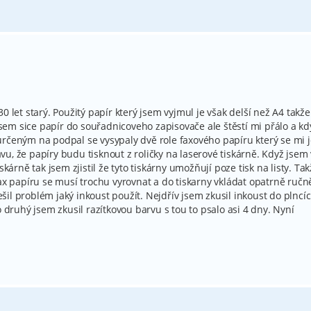
0 let starý. Použitý papír který jsem vyjmul je však delší než A4 takž
 jsem sice papír do souřadnicoveho zapisovače ale štěstí mi přálo a kd
rčeným na podpal se vysypaly dvě role faxového papíru který se mi j
u, že papíry budu tisknout z roličky na laserové tiskárně. Když jsem
skárně tak jsem zjistil že tyto tiskárny umožňují poze tisk na listy. Ta
ax papíru se musí trochu vyrovnat a do tiskarny vkládat opatrně ručn
il problém jaký inkoust použít. Nejdřív jsem zkusil inkoust do plncí
o druhý jsem zkusil razítkovou barvu s tou to psalo asi 4 dny. Nyní