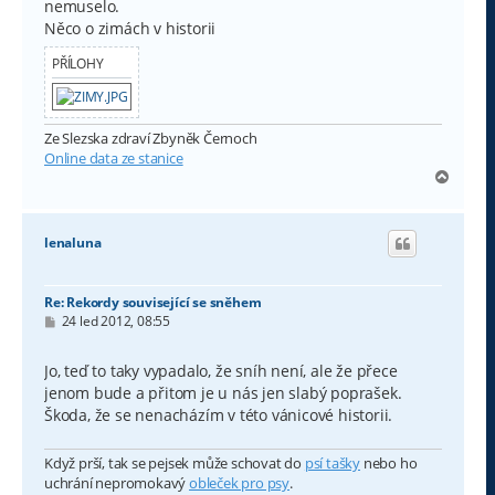
nemuselo.
ě
v
Něco o zimách v historii
e
k
PŘÍLOHY
Ze Slezska zdraví Zbyněk Černoch
Online data ze stanice
N
a
h
o
lenaluna
r
u
Re: Rekordy související se sněhem
P
24 led 2012, 08:55
ř
í
s
Jo, teď to taky vypadalo, že sníh není, ale že přece
p
jenom bude a přitom je u nás jen slabý poprašek.
ě
v
Škoda, že se nenacházím v této vánicové historii.
e
k
Když prší, tak se pejsek může schovat do
psí tašky
nebo ho
uchrání nepromokavý
obleček pro psy
.