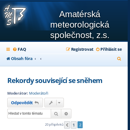
Amatérská
meteorologická
společnost, z.s.
FAQ
Registrovat
Přihlásit se
H
Obsah fóra
l
e
Rekordy související se sněhem
d
Moderátor:
Moderátoři
a
Odpovědět
t
Hledat
Pokročilé hledání
1
20 příspěvků
2
Předchozí