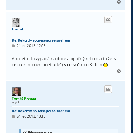
N
a
h
o
r
u
fractal
Re: Rekordy související se sněhem
P
24 led 2012, 12:53
ř
í
s
Ano letos to vypadá na docela opačný rekord a to že za
p
celou zimu není (nebude?) více sněhu než 1cm
ě
v
N
e
a
k
h
o
r
u
Tomáš Prouza
AMS
Re: Rekordy související se sněhem
P
24 led 2012, 13:17
ř
í
s
p
fractal píše: