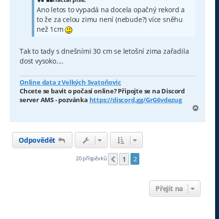
ě
Ano letos to vypadá na docela opačný rekord a
v
to že za celou zimu není (nebude?) více sněhu
e
k
než 1cm
Tak to tady s dnešními 30 cm se letošní zima zařadila
dost vysoko....
Online data z Velkých Svatoňovic
Chcete se bavit o počasí online? Připojte se na Discord
server AMS - pozvánka
https://discord.gg/GrG6vdezug
N
a
h
o
Odpovědět
r
u
1
20 příspěvků
2
Předchozí
Přejít na