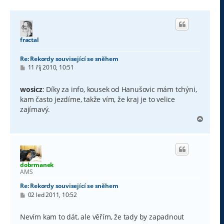
fractal
Re: Rekordy související se sněhem
P
11 říj 2010, 10:51
ř
í
s
wosicz
: Díky za info, kousek od Hanušovic mám tchýni,
p
kam často jezdíme, takže vím, že kraj je to velice
ě
v
zajímavý.
e
N
k
a
h
o
r
u
dobrmanek
AMS
Re: Rekordy související se sněhem
P
02 led 2011, 10:52
ř
í
s
Nevím kam to dát, ale věřím, že tady by zapadnout
p