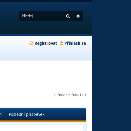
Hledat
Pokročilé hledání
Registrovat
Přihlásit se
12 témat • Stránka
1
z
1
ní
Poslední příspěvek