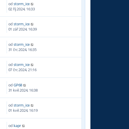
od
storm_ice
8
02 říj 2024, 16:33
od
storm_ice
9
01 zář 2024, 16:39
od
storm_ice
6
31 črc 2024, 16:35
od
storm_ice
1
07 črc 2024, 21:16
od
GP68
4
31 kvě 2024, 16:38
od
storm_ice
8
01 kvě 2024, 16:19
od
kapr
8