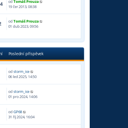
od
Tomáš Prouza
64
19 čer 2013, 08:38
od
Tomáš Prouza
2
01 dub 2023, 09:56
ní
Poslední příspěvek
od
storm_ice
4
06 led 2025, 14:50
od
storm_ice
8
01 pro 2024, 14:06
od
GP68
7
31 říj 2024, 16:04