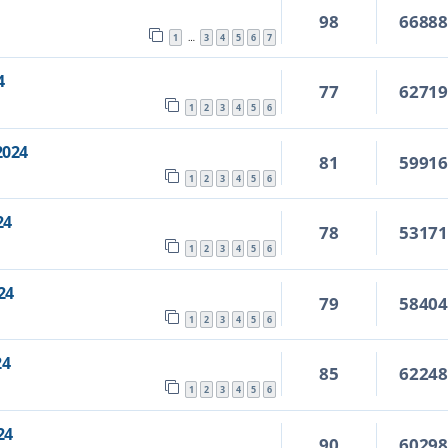
98
6688
1
3
4
5
6
7
…
4
77
6271
1
2
3
4
5
6
2024
81
5991
1
2
3
4
5
6
24
78
5317
1
2
3
4
5
6
24
79
5840
1
2
3
4
5
6
24
85
6224
1
2
3
4
5
6
24
90
6029