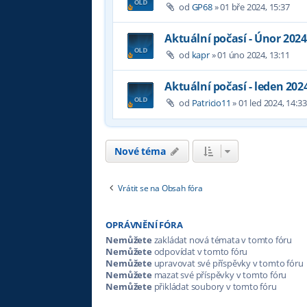
od
GP68
»
01 bře 2024, 15:37
Aktuální počasí - Únor 2024
od
kapr
»
01 úno 2024, 13:11
Aktuální počasí - leden 202
od
Patricio11
»
01 led 2024, 14:33
Nové téma
Vrátit se na Obsah fóra
OPRÁVNĚNÍ FÓRA
Nemůžete
zakládat nová témata v tomto fóru
Nemůžete
odpovídat v tomto fóru
Nemůžete
upravovat své příspěvky v tomto fóru
Nemůžete
mazat své příspěvky v tomto fóru
Nemůžete
přikládat soubory v tomto fóru