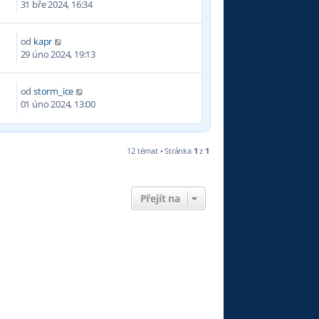
31 bře 2024, 16:34
od
kapr
0
29 úno 2024, 19:13
od
storm_ice
6
01 úno 2024, 13:00
12 témat • Stránka
1
z
1
Přejít na