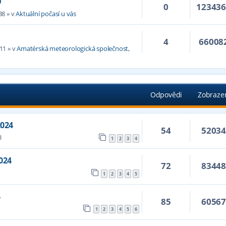
D
0
12343
38
» v
Aktuální počasí u vás
4
66008
:11
» v
Amatérská meteorologická společnost,
Odpovědi
Zobraze
2024
54
5203
3
1
2
3
4
2024
72
8344
1
2
3
4
5
4
85
6056
1
2
3
4
5
6