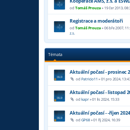
Kooperace AMS, z.s. a ESW
od
Tomáš Prouza
»
19 čer 2013, 08:
Registrace a moderátoři
od
Tomáš Prouza
»
06 bře 2007, 11
z.s.
Témata
Aktuální počasí - prosinec 
od
Patricio11
»
01 pro 2024, 13:4
Aktuální počasí - listopad 
od
kapr
»
01 lis 2024, 15:33
Aktuální počasí - -říjen 202
od
GP68
»
01 říj 2024, 16:39