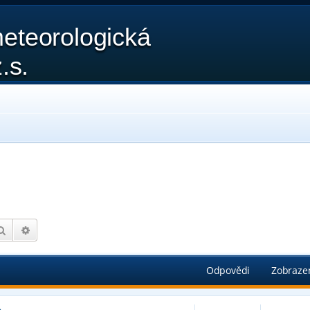
eteorologická
.s.
Hledat
Pokročilé hledání
Odpovědi
Zobraze