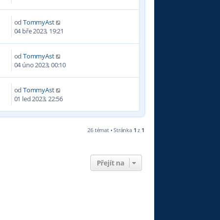
od
TommyAst
8
04 bře 2023, 19:21
od
TommyAst
3
04 úno 2023, 00:10
od
TommyAst
0
01 led 2023, 22:56
26 témat • Stránka
1
z
1
Přejít na