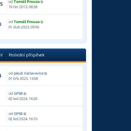
od
Tomáš Prouza
05
19 čer 2013, 08:38
od
Tomáš Prouza
3
01 dub 2023, 09:56
ní
Poslední příspěvek
od
Jakub Vaclavovice
4
01 bře 2025, 13:08
od
GP68
7
02 led 2024, 16:26
od
GP68
6
02 led 2024, 16:10