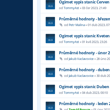
Ogimet vypis stanic Cerven
od
TommyAst
»
03 čer 2023, 21:49
Průměrné hodnoty - březen
od
Petr Malina
»
01 dub 2023, 07
Ogimet vypis stanic Kveten
od
TommyAst
»
01 kvě 2023, 23:26
Průměrné hodnoty - únor 
od
Jakub Vaclavovice
»
28 úno 20
Průměrné hodnoty - duben
od
Jakub Vaclavovice
»
30 dub 20
Ogimet vypis stanic Duben
od
TommyAst
»
04 dub 2023, 00:10
Průměrné hodnoty - leden 
od
Tomáš Prouza
»
01 úno 2023