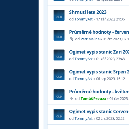
Shrnuti leta 2023
od
TommyAst
»
17 zář 2023, 21:06
Průměrné hodnoty - červen
od
Petr Malina
»
01 črc 2023, 07:
Ogimet vypis stanic Zari 20
od
TommyAst
»
01 zář 2023, 23:48
Ogimet vypis stanic Srpen 
od
TommyAst
»
06 srp 2023, 16:12
Průměrné hodnoty - květen
od
Tomáš Prouza
»
01 čer 2023,
Ogimet vypis stanic Cerven
od
TommyAst
»
02 črc 2023, 02:52