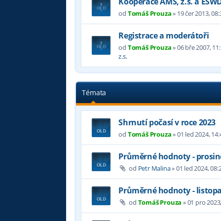
Kooperace AMS, z.s. a ESW
od
Tomáš Prouza
»
19 čer 2013, 08:
Registrace a moderátoři
od
Tomáš Prouza
»
06 bře 2007, 11
z.s.
Témata
Shrnutí počasí v roce 2023
od
Tomáš Prouza
»
01 led 2024, 14:
Průměrné hodnoty - prosin
od
Petr Malina
»
01 led 2024, 08:
Průměrné hodnoty - listop
od
Tomáš Prouza
»
01 pro 2023,