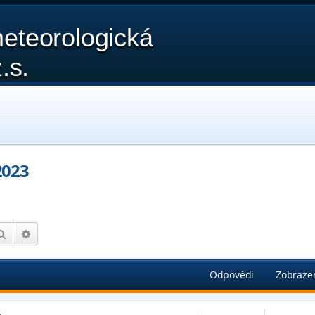
eteorologická
.s.
2023
Hledat
Pokročilé hledání
Odpovědi
Zobraze