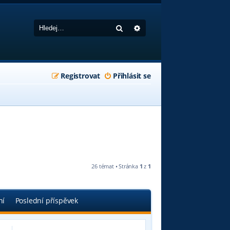
Hledat
Pokročilé hledání
Registrovat
Přihlásit se
26 témat • Stránka
1
z
1
ní
Poslední příspěvek