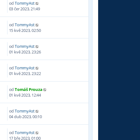
od
TommyAst
3
03 čer 2023, 21:49
od
TommyAst
4
15 kvě 2023, 02:50
od
TommyAst
8
01 kvě 2023, 23:26
od
TommyAst
1
01 kvě 2023, 23:22
od
Tomáš Prouza
8
01 kvě 2023, 12:44
od
TommyAst
4
04 dub 2023, 00:10
od
TommyAst
3
17 bře 2023, 01:00