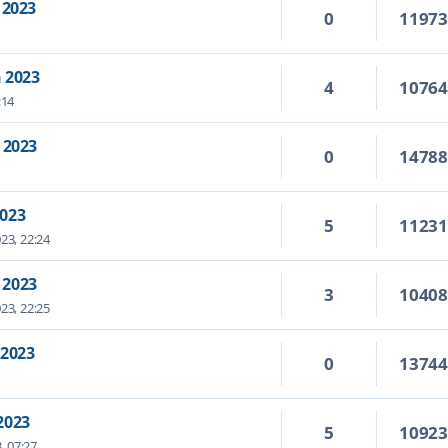
 2023
0
1197
 2023
4
1076
:14
 2023
0
1478
2023
5
1123
23, 22:24
 2023
3
1040
23, 22:25
 2023
0
1374
2023
5
1092
, 07:27