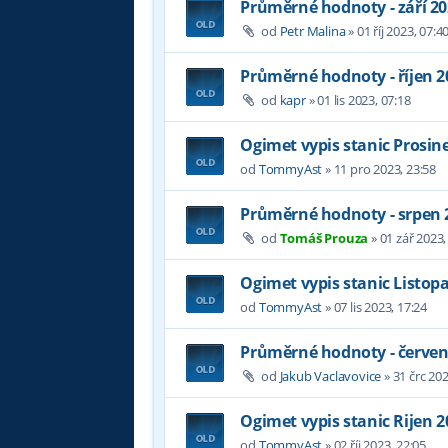
Průměrné hodnoty - září 2
od
Petr Malina
»
01 říj 2023, 07:4
Průměrné hodnoty - říjen 2
od
kapr
»
01 lis 2023, 07:18
Ogimet vypis stanic Prosin
od
TommyAst
»
11 pro 2023, 23:58
Průměrné hodnoty - srpen 
od
Tomáš Prouza
»
01 zář 2023,
Ogimet vypis stanic Listop
od
TommyAst
»
07 lis 2023, 17:24
Průměrné hodnoty - červen
od
Jakub Vaclavovice
»
31 črc 202
Ogimet vypis stanic Rijen 2
od
TommyAst
»
02 říj 2023, 22:05