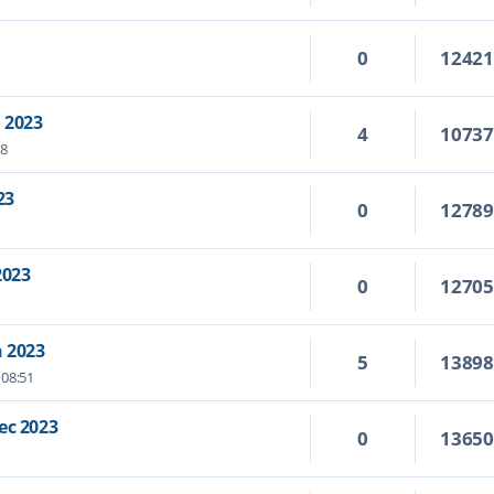
0
1242
 2023
4
1073
18
23
0
1278
2023
0
1270
 2023
5
1389
 08:51
ec 2023
0
1365