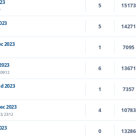
023
5
1517
0
023
5
1427
ec 2023
1
7095
2023
6
1367
 09:12
ad 2023
1
7357
ec 2023
4
1078
3, 23:12
023
0
1328