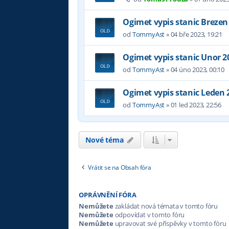
Ogimet vypis stanic Brezen
od
TommyAst
»
04 bře 2023, 19:21
Ogimet vypis stanic Unor 2
od
TommyAst
»
04 úno 2023, 00:10
Ogimet vypis stanic Leden 
od
TommyAst
»
01 led 2023, 22:56
Nové téma
Vrátit se na Obsah fóra
OPRÁVNĚNÍ FÓRA
Nemůžete
zakládat nová témata v tomto fóru
Nemůžete
odpovídat v tomto fóru
Nemůžete
upravovat své příspěvky v tomto fóru