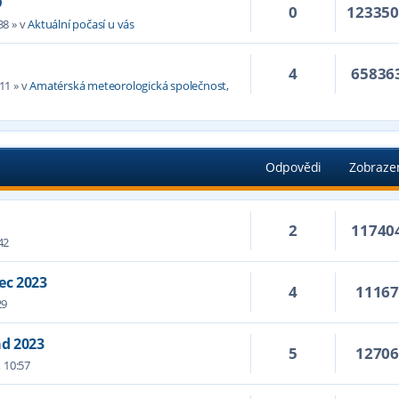
D
0
12335
38
» v
Aktuální počasí u vás
4
65836
:11
» v
Amatérská meteorologická společnost,
Odpovědi
Zobraze
2
11740
42
ec 2023
4
1116
29
ad 2023
5
1270
 10:57