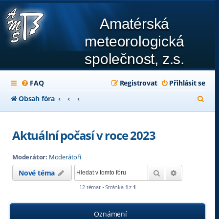
Amatérská
meteorologická
společnost, z.s.
FAQ
Registrovat
Přihlásit se
H
Obsah fóra
l
e
Aktuální počasí v roce 2023
d
Moderátor:
Moderátoři
a
Hledat
Pokročilé hl
Nové téma
t
12 témat • Stránka
1
z
1
Oznámení