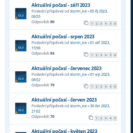
Aktuální počasí - září 2023
Poslední příspěvek od
storm_ice
«
05 říj 2023,
06:55
Odpovědi:
80
1
2
3
4
5
6
Aktuální počasí - srpen 2023
Poslední příspěvek od
storm_ice
«
01 zář 2023,
15:56
Odpovědi:
84
1
2
3
4
5
6
Aktuální počasí - červenec 2023
Poslední příspěvek od
storm_ice
«
01 srp 2023,
06:52
Odpovědi:
79
1
2
3
4
5
6
Aktuální počasí - červen 2023
Poslední příspěvek od
storm_ice
«
30 čer 2023,
21:02
Odpovědi:
70
1
2
3
4
5
Aktuální počasí - květen 2023