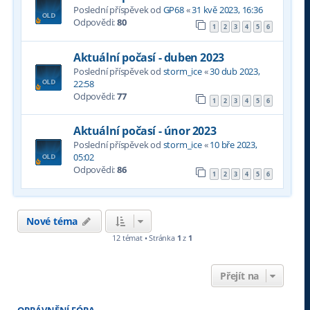
Poslední příspěvek od
GP68
«
31 kvě 2023, 16:36
Odpovědi:
80
1
2
3
4
5
6
Aktuální počasí - duben 2023
Poslední příspěvek od
storm_ice
«
30 dub 2023,
22:58
Odpovědi:
77
1
2
3
4
5
6
Aktuální počasí - únor 2023
Poslední příspěvek od
storm_ice
«
10 bře 2023,
05:02
Odpovědi:
86
1
2
3
4
5
6
Nové téma
12 témat • Stránka
1
z
1
Přejít na