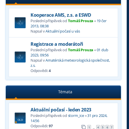
Kooperace AMS, z.s. a ESWD
Poslední příspěvek od
Tomáš Prouza
«
19 čer
2013, 08:38
Napsal v
Aktuální počasí u vás
Registrace a moderátoři
Poslední příspěvek od
Tomáš Prouza
«
01 dub
2023, 09:56
Napsal v
Amatérská meteorologická společnost,
z.s.
Odpovědi:
4
Témata
Aktuální počasí - leden 2023
Poslední příspěvek od
storm_ice
«
31 pro 2024,
14:56
Odpovědi:
97
1
4
5
6
7
…