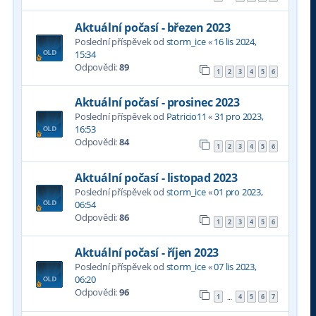
Aktuální počasí - březen 2023
Poslední příspěvek od
storm_ice
«
16 lis 2024,
15:34
Odpovědi:
89
1
2
3
4
5
6
Aktuální počasí - prosinec 2023
Poslední příspěvek od
Patricio11
«
31 pro 2023,
16:53
Odpovědi:
84
1
2
3
4
5
6
Aktuální počasí - listopad 2023
Poslední příspěvek od
storm_ice
«
01 pro 2023,
06:54
Odpovědi:
86
1
2
3
4
5
6
Aktuální počasí - říjen 2023
Poslední příspěvek od
storm_ice
«
07 lis 2023,
06:20
Odpovědi:
96
1
4
5
6
7
…