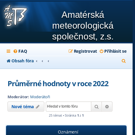
Amatérská
meteorologická
společnost, z.s.
FAQ
Registrovat
Přihlásit se
H
Obsah fóra
l
e
Průměrné hodnoty v roce 2022
d
Moderátor:
Moderátoři
a
Hledat
Pokročilé hl
Nové téma
t
25 témat • Stránka
1
z
1
Oznámení