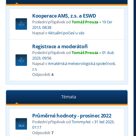
Kooperace AMS, z.s. a ESWD
Poslední příspěvek od
Tomáš Prouza
«
19 čer
2013, 08:38
Napsal v
Aktuální počasí u vás
Registrace a moderátoři
Poslední příspěvek od
Tomáš Prouza
«
01 dub
2023, 09:56
Napsal v
Amatérská meteorologická společnost,
z.s.
Odpovědi:
4
Témata
Průměrné hodnoty - prosinec 2022
Poslední příspěvek od
TommyAst
«
31 led 2023,
01:17
Odpovědi:
7