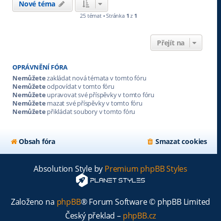
Nové téma
25 témat • Stránka
1
z
1
Přejít na
OPRÁVNĚNÍ FÓRA
Nemůžete
zakládat nová témata v tomto fóru
Nemůžete
odpovídat v tomto fóru
Nemůžete
upravovat své příspěvky v tomto fóru
Nemůžete
mazat své příspěvky v tomto fóru
Nemůžete
přikládat soubory v tomto fóru
Obsah fóra
Smazat cookies
Absolution Style by
Premium phpBB Styles
Založeno na
phpBB
® Forum Software © phpBB Limited
Český překlad –
phpBB.cz