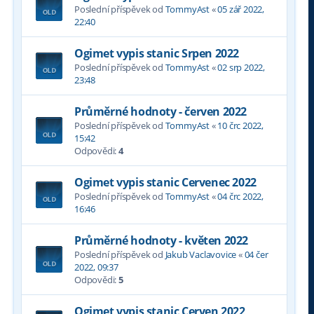
Poslední příspěvek od
TommyAst
«
05 zář 2022,
22:40
Ogimet vypis stanic Srpen 2022
Poslední příspěvek od
TommyAst
«
02 srp 2022,
23:48
Průměrné hodnoty - červen 2022
Poslední příspěvek od
TommyAst
«
10 črc 2022,
15:42
Odpovědi:
4
Ogimet vypis stanic Cervenec 2022
Poslední příspěvek od
TommyAst
«
04 črc 2022,
16:46
Průměrné hodnoty - květen 2022
Poslední příspěvek od
Jakub Vaclavovice
«
04 čer
2022, 09:37
Odpovědi:
5
Ogimet vypis stanic Cerven 2022