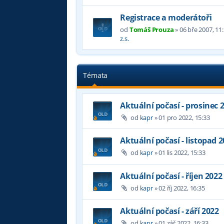
Registrace a moderátoři
od
Tomáš Prouza
»
06 bře 2007, 11
z.s.
Témata
Aktuální počasí - prosinec 
od
kapr
»
01 pro 2022, 15:33
Aktuální počasí - listopad 
od
kapr
»
01 lis 2022, 15:33
Aktuální počasí - říjen 2022
od
kapr
»
02 říj 2022, 16:35
Aktuální počasí - září 2022
od
kapr
»
01 zář 2022, 16:33