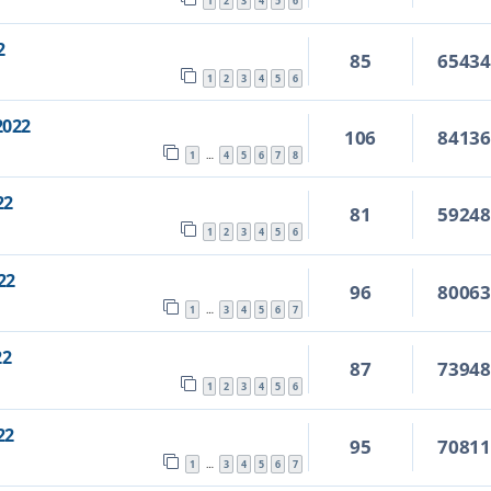
1
2
3
4
5
6
2
85
6543
1
2
3
4
5
6
2022
106
8413
1
4
5
6
7
8
…
22
81
5924
1
2
3
4
5
6
22
96
8006
1
3
4
5
6
7
…
22
87
7394
1
2
3
4
5
6
22
95
7081
1
3
4
5
6
7
…