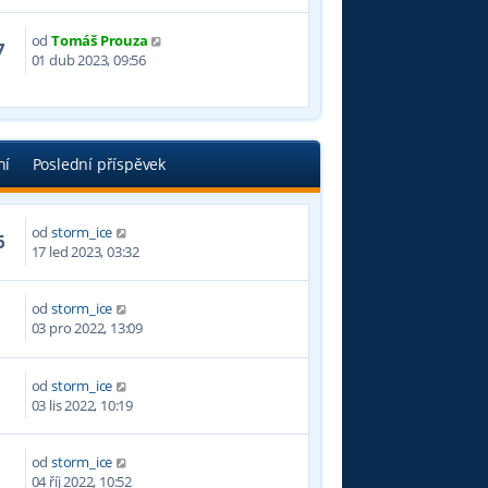
od
Tomáš Prouza
7
01 dub 2023, 09:56
ní
Poslední příspěvek
od
storm_ice
6
17 led 2023, 03:32
od
storm_ice
6
03 pro 2022, 13:09
od
storm_ice
7
03 lis 2022, 10:19
od
storm_ice
4
04 říj 2022, 10:52