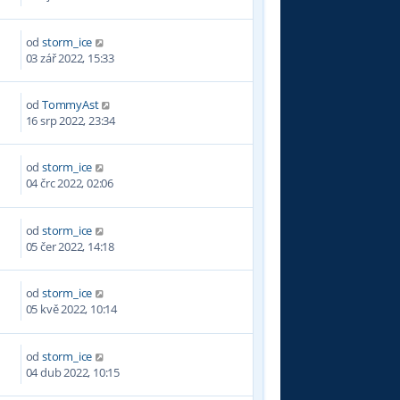
od
storm_ice
4
03 zář 2022, 15:33
od
TommyAst
6
16 srp 2022, 23:34
od
storm_ice
8
04 črc 2022, 02:06
od
storm_ice
3
05 čer 2022, 14:18
od
storm_ice
8
05 kvě 2022, 10:14
od
storm_ice
1
04 dub 2022, 10:15