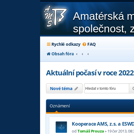
Amatérská m
společnost, z
Rychlé odkazy
FAQ
Obsah fóra
Aktuální počasí v roce 2022
Nové téma
Oznámení
Kooperace AMS, z.s. a ESW
od
Tomáš Prouza
»
19 čer 2013, 08: