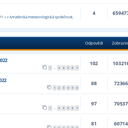
4
65947
:11
» v
Amatérská meteorologická společnost,
Odpovědi
Zobraze
2022
102
10321
1
3
4
5
6
7
…
2022
88
7236
1
2
3
4
5
6
97
7053
1
3
4
5
6
7
…
81
6071