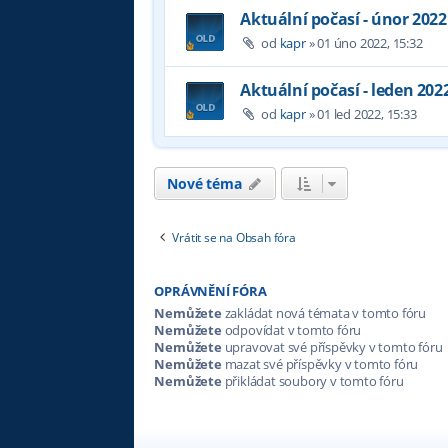
Aktuální počasí - únor 2022
od
kapr
»
01 úno 2022, 15:32
Aktuální počasí - leden 202
od
kapr
»
01 led 2022, 15:33
Nové téma
Vrátit se na Obsah fóra
OPRÁVNĚNÍ FÓRA
Nemůžete
zakládat nová témata v tomto fóru
Nemůžete
odpovídat v tomto fóru
Nemůžete
upravovat své příspěvky v tomto fóru
Nemůžete
mazat své příspěvky v tomto fóru
Nemůžete
přikládat soubory v tomto fóru