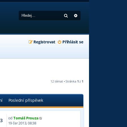
Hledat
Pokročilé hledání
Registrovat
Přihlásit se
12 témat • Stránka
1
z
1
ní
Poslední příspěvek
od
Tomáš Prouza
63
19 čer 2013, 08:38