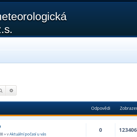
eteorologická
.s.
Hledat
Pokročilé hledání
Odpovědi
Zobraze
D
0
12340
38
» v
Aktuální počasí u vás