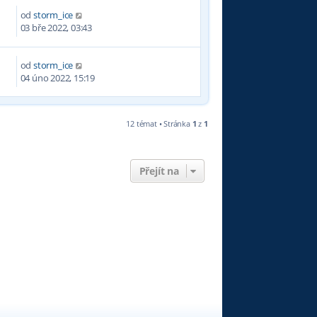
od
storm_ice
9
03 bře 2022, 03:43
od
storm_ice
1
04 úno 2022, 15:19
12 témat • Stránka
1
z
1
Přejít na