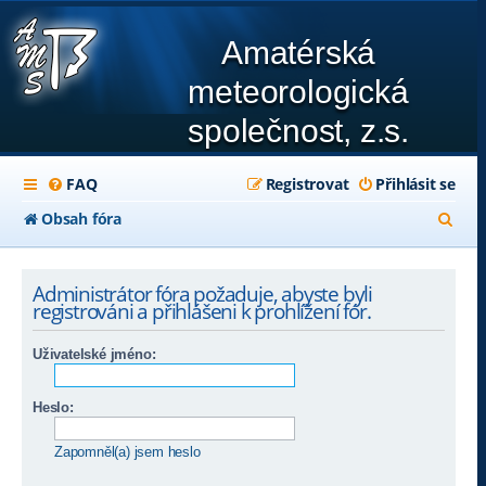
Amatérská
meteorologická
společnost, z.s.
FAQ
Registrovat
Přihlásit se
H
Obsah fóra
l
e
Administrátor fóra požaduje, abyste byli
registrováni a přihlášeni k prohlížení fór.
d
a
Uživatelské jméno:
t
Heslo:
Zapomněl(a) jsem heslo