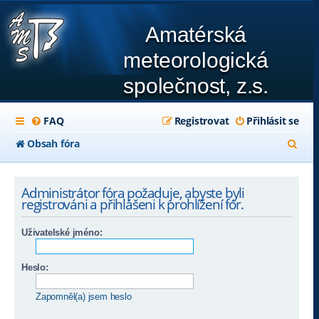
Amatérská
meteorologická
společnost, z.s.
FAQ
Registrovat
Přihlásit se
H
Obsah fóra
l
e
Administrátor fóra požaduje, abyste byli
registrováni a přihlášeni k prohlížení fór.
d
a
Uživatelské jméno:
t
Heslo:
Zapomněl(a) jsem heslo