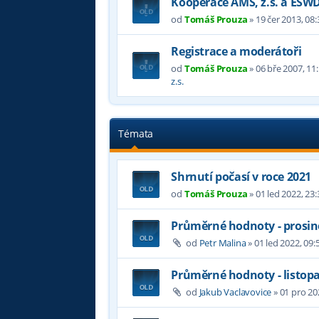
Kooperace AMS, z.s. a ESW
od
Tomáš Prouza
»
19 čer 2013, 08:
Registrace a moderátoři
od
Tomáš Prouza
»
06 bře 2007, 11
z.s.
Témata
Shrnutí počasí v roce 2021
od
Tomáš Prouza
»
01 led 2022, 23:
Průměrné hodnoty - prosin
od
Petr Malina
»
01 led 2022, 09:
Průměrné hodnoty - listop
od
Jakub Vaclavovice
»
01 pro 20