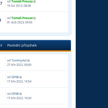
od
Tomáš Prouza
57
19 čer 2013, 08:38
od
Tomáš Prouza
4
01 dub 2023, 09:56
ní
Poslední příspěvek
od
TommyAst
4
27 bře 2022, 00:00
od
GP68
3
17 bře 2022, 16:54
od
GP68
0
17 bře 2022, 16:20