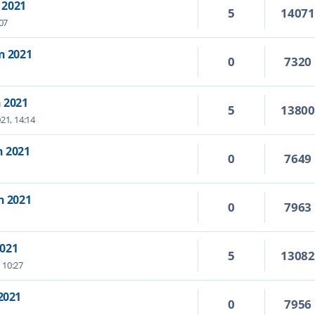
 2021
5
1407
07
n 2021
0
7320
 2021
5
1380
21, 14:14
n 2021
0
7649
n 2021
0
7963
2021
5
1308
 10:27
2021
0
7956