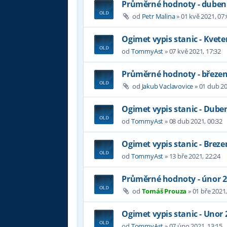
Průměrné hodnoty - duben
od
Petr Malina
»
01 kvě 2021, 07:
Ogimet vypis stanic - Kvete
od
TommyAst
»
07 kvě 2021, 17:32
Průměrné hodnoty - březen
od
Jakub Vaclavovice
»
01 dub 20
Ogimet vypis stanic - Dube
od
TommyAst
»
08 dub 2021, 00:32
Ogimet vypis stanic - Breze
od
TommyAst
»
13 bře 2021, 22:24
Průměrné hodnoty - únor 
od
Tomáš Prouza
»
01 bře 2021,
Ogimet vypis stanic - Unor 
od
TommyAst
»
07 úno 2021, 13:15