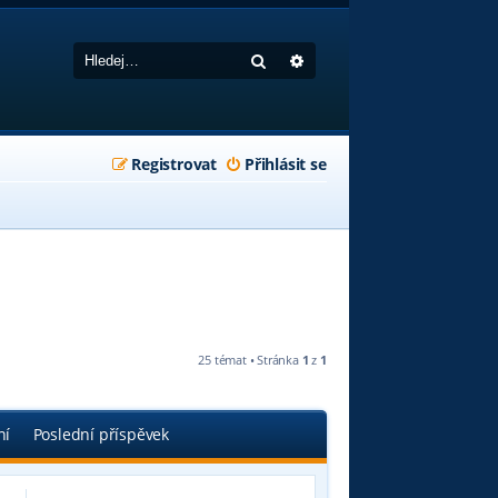
Hledat
Pokročilé hledání
Registrovat
Přihlásit se
25 témat • Stránka
1
z
1
ní
Poslední příspěvek