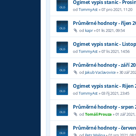
Ogimet vypis stanic - Prosi
od
TommyAst
»
07 pro 2021, 11:20
Průměrné hodnoty - říjen 2
od
kapr
»
01 lis 2021, 09:54
Ogimet vypis stanic - Listo
od
TommyAst
»
07 lis 2021, 14:56
Průměrné hodnoty - září 2
od
Jakub Vaclavovice
»
30 zář 202
Ogimet vypis stanic - Rijen
od
TommyAst
»
03 říj 2021, 23:45
Průměrné hodnoty - srpen 
od
Tomáš Prouza
»
01 zář 2021,
Průměrné hodnoty - červen
od
Petr Malina
»
01 srp 2021, 08: