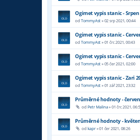
Ogimet vypis stanic - Srpen
od
TommyAst
»
02 srp 2021, 00:44
Ogimet vypis stanic - Cerve
od
TommyAst
»
01 črc 2021, 00:43
Ogimet vypis stanic - Cerve
od
TommyAst
»
05 čer 2021, 02:00
Ogimet vypis stanic - Zari 2
od
TommyAst
»
01 zář 2021, 23:32
Průměrné hodnoty - červen
od
Petr Malina
»
01 črc 2021, 06:
Průměrné hodnoty - květen
od
kapr
»
01 čer 2021, 08:26