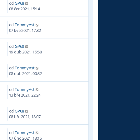
od
GP68
1
08 čer 2021, 15:14
od
TommyAst
07 kvě 2021, 17:32
od
GP68
0
19 dub 2021, 15:58
od
TommyAst
08 dub 2021, 00:32
od
TommyAst
13 bře 2021, 22:24
od
GP68
2
08 bře 2021, 18:07
od
TommyAst
07 úno 2021, 13:15