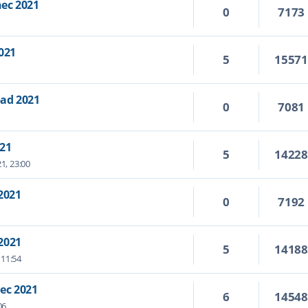
nec 2021
0
7173
021
5
1557
pad 2021
0
7081
021
5
1422
1, 23:00
 2021
0
7192
2021
5
1418
 11:54
ec 2021
6
1454
06