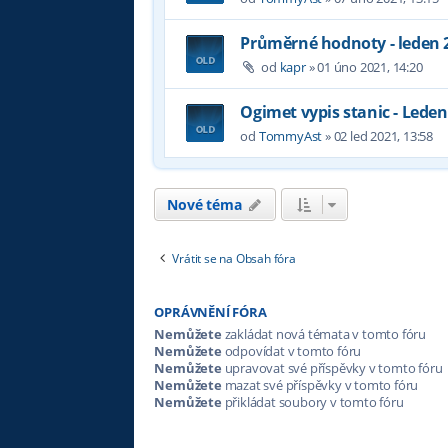
Průměrné hodnoty - leden 
od
kapr
»
01 úno 2021, 14:20
Ogimet vypis stanic - Leden
od
TommyAst
»
02 led 2021, 13:58
Nové téma
Vrátit se na Obsah fóra
OPRÁVNĚNÍ FÓRA
Nemůžete
zakládat nová témata v tomto fóru
Nemůžete
odpovídat v tomto fóru
Nemůžete
upravovat své příspěvky v tomto fóru
Nemůžete
mazat své příspěvky v tomto fóru
Nemůžete
přikládat soubory v tomto fóru