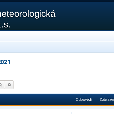
eteorologická
.s.
2021
Hledat
Pokročilé hledání
Odpovědi
Zobraze