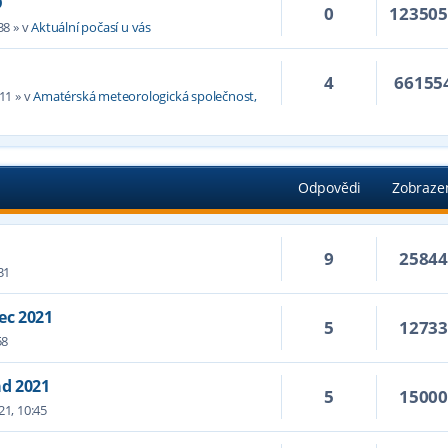
D
0
12350
38
» v
Aktuální počasí u vás
4
66155
:11
» v
Amatérská meteorologická společnost,
Odpovědi
Zobraze
9
2584
31
ec 2021
5
1273
58
ad 2021
5
1500
21, 10:45