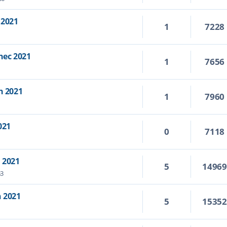
 2021
1
7228
nec 2021
1
7656
n 2021
1
7960
021
0
7118
 2021
5
1496
53
 2021
5
1535