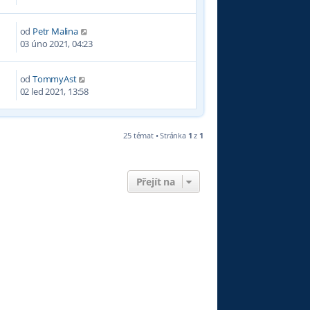
od
Petr Malina
1
03 úno 2021, 04:23
od
TommyAst
02 led 2021, 13:58
25 témat • Stránka
1
z
1
Přejít na