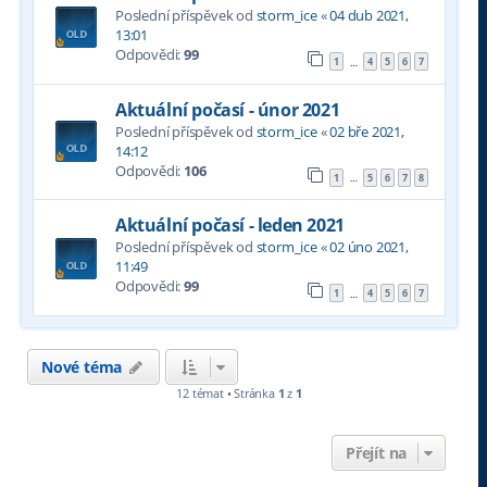
Poslední příspěvek od
storm_ice
«
04 dub 2021,
13:01
Odpovědi:
99
1
4
5
6
7
…
Aktuální počasí - únor 2021
Poslední příspěvek od
storm_ice
«
02 bře 2021,
14:12
Odpovědi:
106
1
5
6
7
8
…
Aktuální počasí - leden 2021
Poslední příspěvek od
storm_ice
«
02 úno 2021,
11:49
Odpovědi:
99
1
4
5
6
7
…
Nové téma
12 témat • Stránka
1
z
1
Přejít na