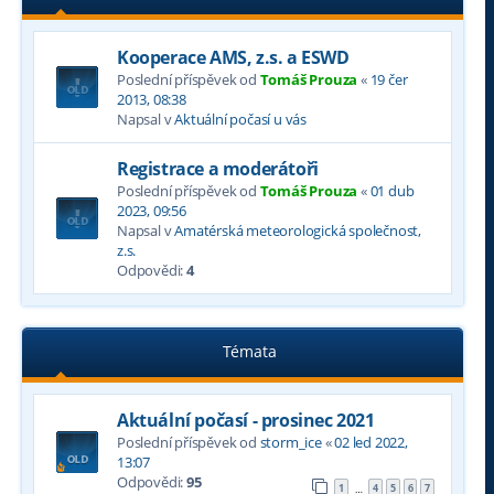
Kooperace AMS, z.s. a ESWD
Poslední příspěvek od
Tomáš Prouza
«
19 čer
2013, 08:38
Napsal v
Aktuální počasí u vás
Registrace a moderátoři
Poslední příspěvek od
Tomáš Prouza
«
01 dub
2023, 09:56
Napsal v
Amatérská meteorologická společnost,
z.s.
Odpovědi:
4
Témata
Aktuální počasí - prosinec 2021
Poslední příspěvek od
storm_ice
«
02 led 2022,
13:07
Odpovědi:
95
1
4
5
6
7
…