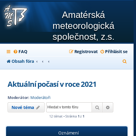
Amatérská
meteorologická
společnost, z.s.
FAQ
Registrovat
Přihlásit se
H
Obsah fóra
l
e
Aktuální počasí v roce 2021
d
Moderátor:
Moderátoři
a
Hledat
Pokročilé hl
Nové téma
t
12 témat • Stránka
1
z
1
Oznámení