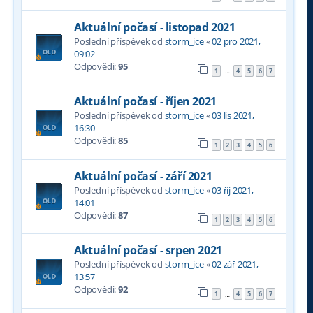
Aktuální počasí - listopad 2021
Poslední příspěvek od
storm_ice
«
02 pro 2021,
09:02
Odpovědi:
95
1
4
5
6
7
…
Aktuální počasí - říjen 2021
Poslední příspěvek od
storm_ice
«
03 lis 2021,
16:30
Odpovědi:
85
1
2
3
4
5
6
Aktuální počasí - září 2021
Poslední příspěvek od
storm_ice
«
03 říj 2021,
14:01
Odpovědi:
87
1
2
3
4
5
6
Aktuální počasí - srpen 2021
Poslední příspěvek od
storm_ice
«
02 zář 2021,
13:57
Odpovědi:
92
1
4
5
6
7
…