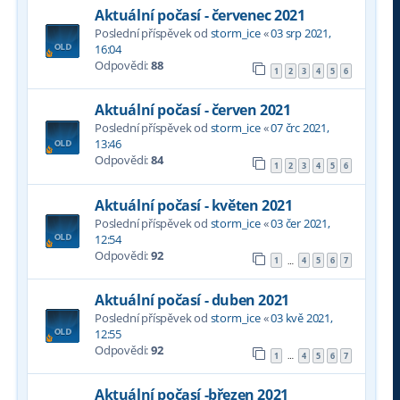
Aktuální počasí - červenec 2021
Poslední příspěvek od
storm_ice
«
03 srp 2021,
16:04
Odpovědi:
88
1
2
3
4
5
6
Aktuální počasí - červen 2021
Poslední příspěvek od
storm_ice
«
07 črc 2021,
13:46
Odpovědi:
84
1
2
3
4
5
6
Aktuální počasí - květen 2021
Poslední příspěvek od
storm_ice
«
03 čer 2021,
12:54
Odpovědi:
92
1
4
5
6
7
…
Aktuální počasí - duben 2021
Poslední příspěvek od
storm_ice
«
03 kvě 2021,
12:55
Odpovědi:
92
1
4
5
6
7
…
Aktuální počasí -březen 2021