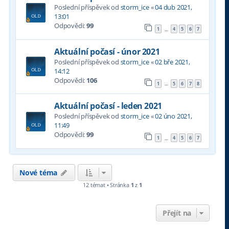
Poslední příspěvek od
storm_ice
«
04 dub 2021,
13:01
Odpovědi:
99
1
4
5
6
7
…
Aktuální počasí - únor 2021
Poslední příspěvek od
storm_ice
«
02 bře 2021,
14:12
Odpovědi:
106
1
5
6
7
8
…
Aktuální počasí - leden 2021
Poslední příspěvek od
storm_ice
«
02 úno 2021,
11:49
Odpovědi:
99
1
4
5
6
7
…
Nové téma
12 témat • Stránka
1
z
1
Přejít na