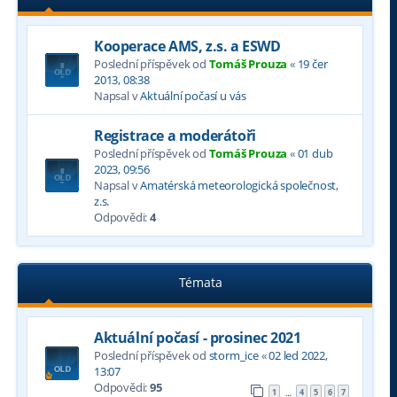
Kooperace AMS, z.s. a ESWD
Poslední příspěvek od
Tomáš Prouza
«
19 čer
2013, 08:38
Napsal v
Aktuální počasí u vás
Registrace a moderátoři
Poslední příspěvek od
Tomáš Prouza
«
01 dub
2023, 09:56
Napsal v
Amatérská meteorologická společnost,
z.s.
Odpovědi:
4
Témata
Aktuální počasí - prosinec 2021
Poslední příspěvek od
storm_ice
«
02 led 2022,
13:07
Odpovědi:
95
1
4
5
6
7
…