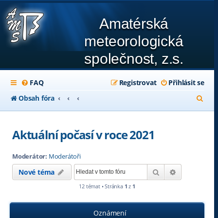
Amatérská
meteorologická
společnost, z.s.
FAQ
Registrovat
Přihlásit se
H
Obsah fóra
l
e
Aktuální počasí v roce 2021
d
Moderátor:
Moderátoři
a
Hledat
Pokročilé hl
Nové téma
t
12 témat • Stránka
1
z
1
Oznámení