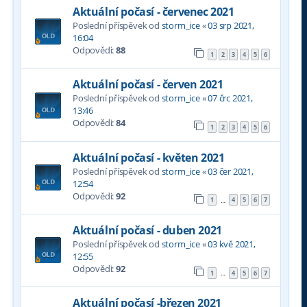
Aktuální počasí - červenec 2021
Poslední příspěvek od
storm_ice
«
03 srp 2021,
16:04
Odpovědi:
88
1
2
3
4
5
6
Aktuální počasí - červen 2021
Poslední příspěvek od
storm_ice
«
07 črc 2021,
13:46
Odpovědi:
84
1
2
3
4
5
6
Aktuální počasí - květen 2021
Poslední příspěvek od
storm_ice
«
03 čer 2021,
12:54
Odpovědi:
92
1
4
5
6
7
…
Aktuální počasí - duben 2021
Poslední příspěvek od
storm_ice
«
03 kvě 2021,
12:55
Odpovědi:
92
1
4
5
6
7
…
Aktuální počasí -březen 2021