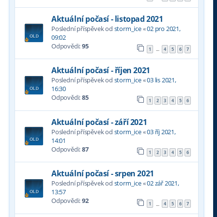
Aktuální počasí - listopad 2021
Poslední příspěvek od
storm_ice
«
02 pro 2021,
09:02
Odpovědi:
95
1
4
5
6
7
…
Aktuální počasí - říjen 2021
Poslední příspěvek od
storm_ice
«
03 lis 2021,
16:30
Odpovědi:
85
1
2
3
4
5
6
Aktuální počasí - září 2021
Poslední příspěvek od
storm_ice
«
03 říj 2021,
14:01
Odpovědi:
87
1
2
3
4
5
6
Aktuální počasí - srpen 2021
Poslední příspěvek od
storm_ice
«
02 zář 2021,
13:57
Odpovědi:
92
1
4
5
6
7
…