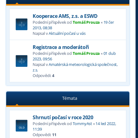
Kooperace AMS, z.s. a ESWD
Poslední příspěvek od
Tomáš Prouza
«
19 čer
2013, 08:38
Napsal v
Aktuální počasí u vás
Registrace a moderátoři
Poslední příspěvek od
Tomáš Prouza
«
01 dub
2023, 09:56
Napsal v
Amatérská meteorologická společnost,
z.s.
Odpovědi:
4
Témata
Shrnutí počasí v roce 2020
Poslední příspěvek od
TommyAst
«
14 led 2022,
11:39
Odpovědi:
11