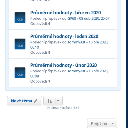
Průměrné hodnoty - březen 2020
Poslední příspěvek od
GP68
«
08 dub 2020, 20:07
Odpovědi:
6
Průměrné hodnoty - leden 2020
Poslední příspěvek od
TommyAst
«
13 bře 2020,
00:10
Odpovědi:
9
Průměrné hodnoty - únor 2020
Poslední příspěvek od
TommyAst
«
13 bře 2020,
00:08
Odpovědi:
7
Nové téma
14 témat • Stránka
1
z
1
Přejít na