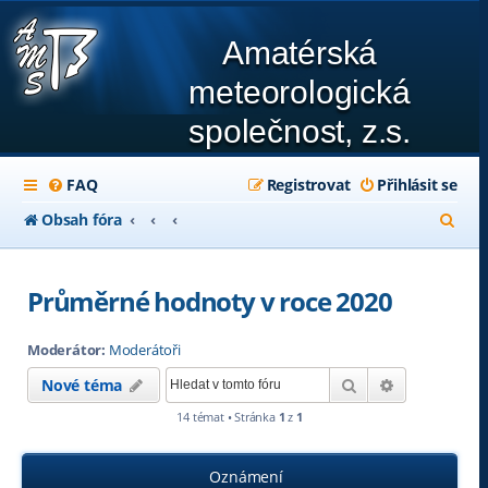
Amatérská
meteorologická
společnost, z.s.
FAQ
Registrovat
Přihlásit se
H
Obsah fóra
l
e
Průměrné hodnoty v roce 2020
d
Moderátor:
Moderátoři
a
Hledat
Pokročilé hl
Nové téma
t
14 témat • Stránka
1
z
1
Oznámení