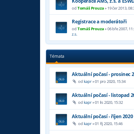
Kooperace AMS, z.s. a ESW
od
Tomáš Prouza
»
19 čer 2013, 08:
Registrace a moderátoři
od
Tomáš Prouza
»
06 bře 2007, 11
z.s.
Témata
Aktuální počasí - prosinec 
od
kapr
»
01 pro 2020, 15:34
Aktuální počasí - listopad 
od
kapr
»
01 lis 2020, 15:32
Aktuální počasí - říjen 2020
od
kapr
»
01 říj 2020, 15:46