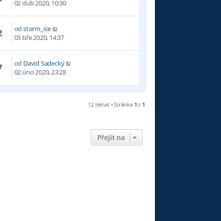
02 dub 2020, 10:30
od
storm_ice
2
03 bře 2020, 14:37
od
David Sadecký
7
02 úno 2020, 23:28
12 témat • Stránka
1
z
1
Přejít na