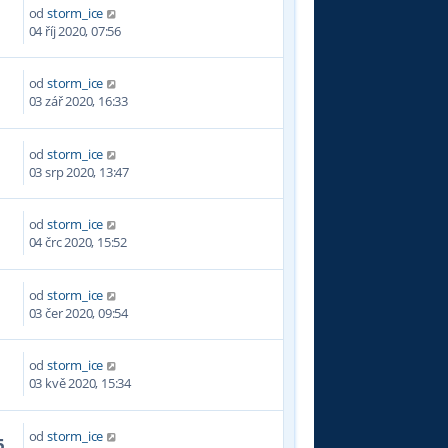
od
storm_ice
1
04 říj 2020, 07:56
od
storm_ice
9
03 zář 2020, 16:33
od
storm_ice
3
03 srp 2020, 13:47
od
storm_ice
3
04 črc 2020, 15:52
od
storm_ice
4
03 čer 2020, 09:54
od
storm_ice
8
03 kvě 2020, 15:34
od
storm_ice
5