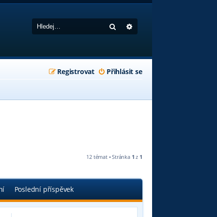
Hledat
Pokročilé hledání
Registrovat
Přihlásit se
12 témat • Stránka
1
z
1
ní
Poslední příspěvek