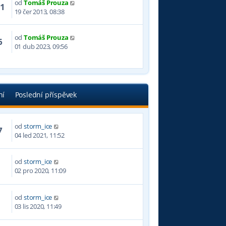
od
Tomáš Prouza
71
19 čer 2013, 08:38
od
Tomáš Prouza
6
01 dub 2023, 09:56
ní
Poslední příspěvek
od
storm_ice
7
04 led 2021, 11:52
od
storm_ice
5
02 pro 2020, 11:09
od
storm_ice
9
03 lis 2020, 11:49