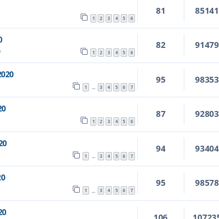
81
8514
1
2
3
4
5
6
0
82
9147
9
1
2
3
4
5
6
2020
95
9835
1
3
4
5
6
7
…
20
87
9280
1
2
3
4
5
6
20
94
9340
1
3
4
5
6
7
…
20
95
9857
1
3
4
5
6
7
…
20
106
10723