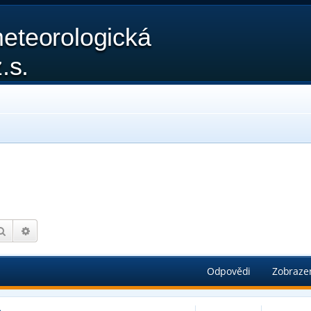
eteorologická
.s.
Hledat
Pokročilé hledání
Odpovědi
Zobraze