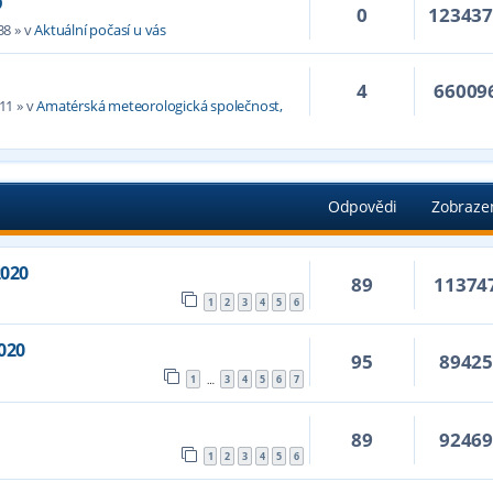
D
0
12343
38
» v
Aktuální počasí u vás
4
66009
:11
» v
Amatérská meteorologická společnost,
Odpovědi
Zobraze
2020
89
11374
1
2
3
4
5
6
2020
95
8942
1
3
4
5
6
7
…
89
9246
1
2
3
4
5
6