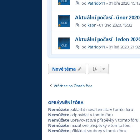
od
Patricio11
»
01 bře 2020, 15:1
Aktuální počasí - únor 2020
od
kapr
»
01 úno 2020, 15:32
Aktuální počasí - leden 202
od
Patricio11
»
01 led 2020, 21:02
Nové téma
Vrátit se na Obsah fóra
OPRÁVNĚNÍ FÓRA
Nemůžete
zakládat nová témata v tomto fóru
Nemůžete
odpovídat v tomto fóru
Nemůžete
upravovat své příspěvky v tomto fóru
Nemůžete
mazat své příspěvky v tomto fóru
Nemůžete
přikládat soubory v tomto fóru