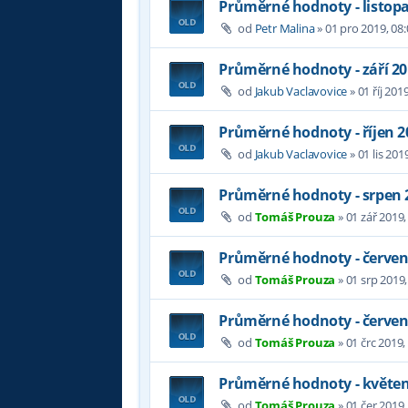
Průměrné hodnoty - listop
od
Petr Malina
»
01 pro 2019, 08:
Průměrné hodnoty - září 2
od
Jakub Vaclavovice
»
01 říj 201
Průměrné hodnoty - říjen 2
od
Jakub Vaclavovice
»
01 lis 201
Průměrné hodnoty - srpen 
od
Tomáš Prouza
»
01 zář 2019,
Průměrné hodnoty - červen
od
Tomáš Prouza
»
01 srp 2019,
Průměrné hodnoty - červen
od
Tomáš Prouza
»
01 črc 2019,
Průměrné hodnoty - květen
od
Tomáš Prouza
»
01 čer 2019,