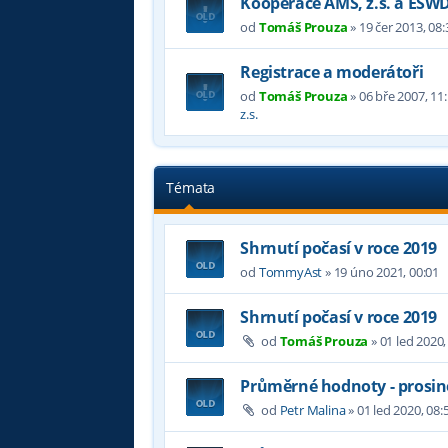
Kooperace AMS, z.s. a ESW
od
Tomáš Prouza
»
19 čer 2013, 08:
Registrace a moderátoři
od
Tomáš Prouza
»
06 bře 2007, 11
z.s.
Témata
Shrnutí počasí v roce 2019
od
TommyAst
»
19 úno 2021, 00:01
Shrnutí počasí v roce 2019
od
Tomáš Prouza
»
01 led 2020,
Průměrné hodnoty - prosin
od
Petr Malina
»
01 led 2020, 08: