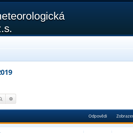
eteorologická
.s.
2019
Hledat
Pokročilé hledání
Odpovědi
Zobraze