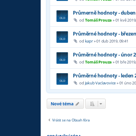
Průmerně hodnoty - duben
od
Tomáš Prouza
»
01 kvě 2019,
Průměrné hodnoty - březen
od
kapr
»
01 dub 2019, 09:41
Průměrné hodnoty - únor 
od
Tomáš Prouza
»
01 bře 2019,
Průměrné hodnoty - leden 
od
Jakub Vaclavovice
»
01 úno 20
Nové téma
Vrátit se na Obsah fóra