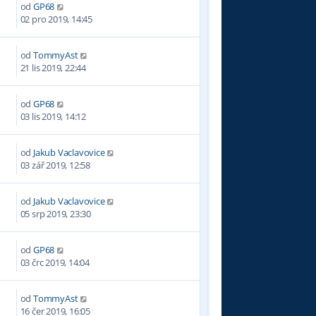
od
GP68
5
02 pro 2019, 14:45
od
TommyAst
4
21 lis 2019, 22:44
od
GP68
5
03 lis 2019, 14:12
od
Jakub Vaclavovice
2
03 zář 2019, 12:58
od
Jakub Vaclavovice
4
05 srp 2019, 23:30
od
GP68
5
03 črc 2019, 14:04
od
TommyAst
4
16 čer 2019, 16:05