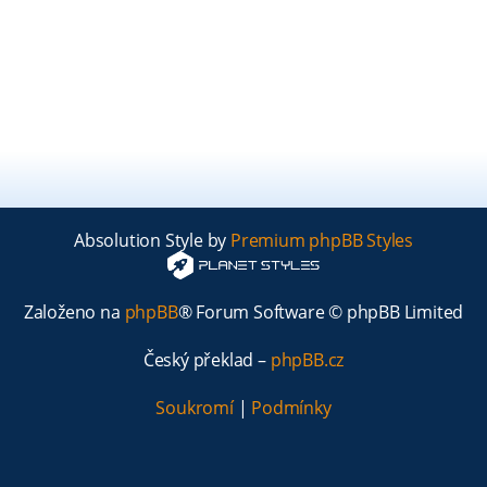
Absolution Style by
Premium phpBB Styles
Založeno na
phpBB
® Forum Software © phpBB Limited
Český překlad –
phpBB.cz
Soukromí
|
Podmínky