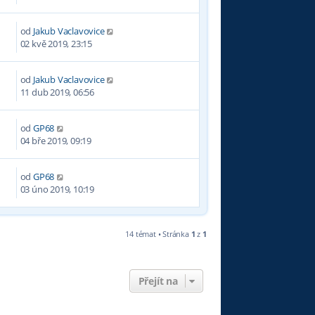
od
Jakub Vaclavovice
5
02 kvě 2019, 23:15
od
Jakub Vaclavovice
0
11 dub 2019, 06:56
od
GP68
5
04 bře 2019, 09:19
od
GP68
0
03 úno 2019, 10:19
14 témat • Stránka
1
z
1
Přejít na