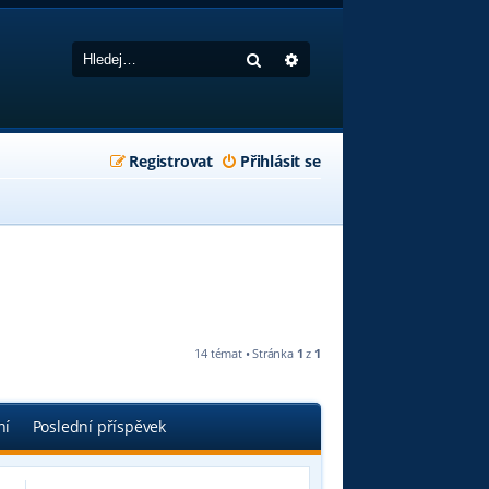
Hledat
Pokročilé hledání
Registrovat
Přihlásit se
14 témat • Stránka
1
z
1
ní
Poslední příspěvek