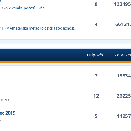
D
0
12349
38
» v
Aktuální počasí u vás
4
66131
:11
» v
Amatérská meteorologická společnost,
Odpovědi
Zobraze
7
1883
12
2622
 10:53
ec 2019
5
1425
53