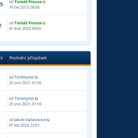
od
Tomáš Prouza
55
19 čer 2013, 08:38
od
Tomáš Prouza
2
01 dub 2023, 09:56
ní
Poslední příspěvek
od
TommyAst
4
25 úno 2021, 01:26
od
TommyAst
5
25 úno 2021, 01:18
od
Jakub Vaclavovice
7
07 led 2020, 22:07