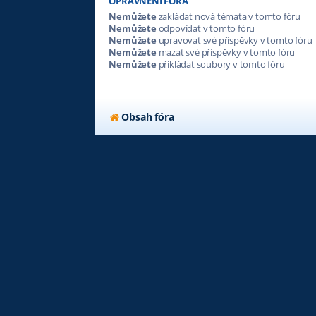
OPRÁVNĚNÍ FÓRA
Nemůžete
zakládat nová témata v tomto fóru
Nemůžete
odpovídat v tomto fóru
Nemůžete
upravovat své příspěvky v tomto fóru
Nemůžete
mazat své příspěvky v tomto fóru
Nemůžete
přikládat soubory v tomto fóru
Obsah fóra