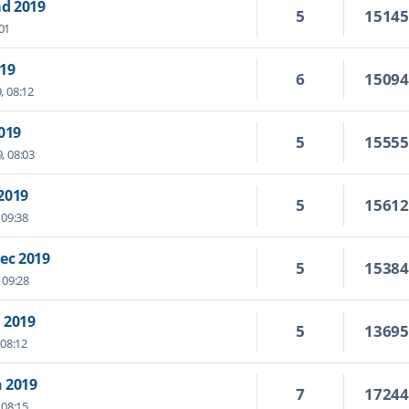
ad 2019
5
1514
01
019
6
1509
9, 08:12
019
5
1555
9, 08:03
2019
5
1561
 09:38
ec 2019
5
1538
 09:28
 2019
5
1369
 08:12
 2019
7
1724
 08:15