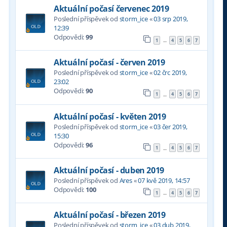
Aktuální počasí červenec 2019
Poslední příspěvek od
storm_ice
«
03 srp 2019,
12:39
Odpovědi:
99
1
4
5
6
7
…
Aktuální počasí - červen 2019
Poslední příspěvek od
storm_ice
«
02 črc 2019,
23:02
Odpovědi:
90
1
4
5
6
7
…
Aktuální počasí - květen 2019
Poslední příspěvek od
storm_ice
«
03 čer 2019,
15:30
Odpovědi:
96
1
4
5
6
7
…
Aktuální počasí - duben 2019
Poslední příspěvek od
Ares
«
07 kvě 2019, 14:57
Odpovědi:
100
1
4
5
6
7
…
Aktuální počasí - březen 2019
Poslední příspěvek od
storm_ice
«
03 dub 2019,