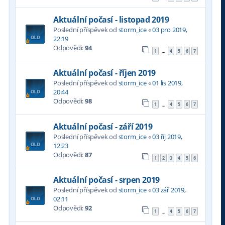
Aktuální počasí - listopad 2019
Poslední příspěvek od
storm_ice
«
03 pro 2019,
22:19
Odpovědi:
94
1
4
5
6
7
…
Aktuální počasí - říjen 2019
Poslední příspěvek od
storm_ice
«
01 lis 2019,
20:44
Odpovědi:
98
1
4
5
6
7
…
Aktuální počasí - září 2019
Poslední příspěvek od
storm_ice
«
03 říj 2019,
12:23
Odpovědi:
87
1
2
3
4
5
6
Aktuální počasí - srpen 2019
Poslední příspěvek od
storm_ice
«
03 zář 2019,
02:11
Odpovědi:
92
1
4
5
6
7
…