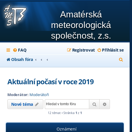
Amatérská
meteorologická
společnost, z.s.
FAQ
Registrovat
Přihlásit se
H
Obsah fóra
l
e
Aktuální počasí v roce 2019
d
Moderátor:
Moderátoři
a
Hledat
Pokročilé hl
Nové téma
t
12 témat • Stránka
1
z
1
Oznámení