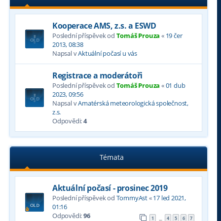
Kooperace AMS, z.s. a ESWD
Poslední příspěvek od
Tomáš Prouza
«
19 čer
2013, 08:38
Napsal v
Aktuální počasí u vás
Registrace a moderátoři
Poslední příspěvek od
Tomáš Prouza
«
01 dub
2023, 09:56
Napsal v
Amatérská meteorologická společnost,
z.s.
Odpovědi:
4
Témata
Aktuální počasí - prosinec 2019
Poslední příspěvek od
TommyAst
«
17 led 2021,
01:16
Odpovědi:
96
1
4
5
6
7
…