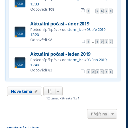
13:33
Odpovědi:
108
1
5
6
7
8
…
Aktuální počasí - únor 2019
Poslední příspěvek od
storm_ice
«
03 bře 2019,
12:20
Odpovědi:
98
1
4
5
6
7
…
Aktuální počasí - leden 2019
Poslední příspěvek od
storm_ice
«
03 úno 2019,
12:49
Odpovědi:
83
1
2
3
4
5
6
Nové téma
12 témat • Stránka
1
z
1
Přejít na