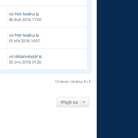
od
Petr Malina
6
06 dub 2018, 17:20
od
Petr Malina
2
01 bře 2018, 16:57
od
dědahvězdář
6
02 úno 2018, 01:26
13 témat • Stránka
1
z
1
Přejít na