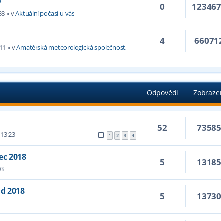
D
0
12346
38
» v
Aktuální počasí u vás
4
66071
:11
» v
Amatérská meteorologická společnost,
Odpovědi
Zobraze
52
7358
 13:23
1
2
3
4
ec 2018
5
1318
03
ad 2018
5
1373