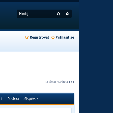
Hledat
Pokročilé hledání
Registrovat
Přihlásit se
13 témat • Stránka
1
z
1
ní
Poslední příspěvek