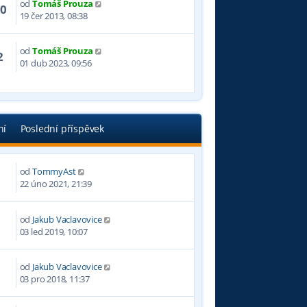
od
Tomáš Prouza
70
19 čer 2013, 08:38
od
Tomáš Prouza
2
01 dub 2023, 09:56
ní
Poslední příspěvek
od
TommyAst
5
22 úno 2021, 21:39
od
Jakub Vaclavovice
5
03 led 2019, 10:07
od
Jakub Vaclavovice
0
03 pro 2018, 11:37