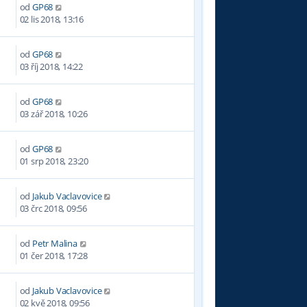
od
GP68
9
02 lis 2018, 13:16
od
GP68
2
03 říj 2018, 14:22
od
GP68
6
03 zář 2018, 10:26
od
GP68
8
01 srp 2018, 23:20
od
Jakub Vaclavovice
1
03 črc 2018, 09:56
od
Petr Malina
0
01 čer 2018, 17:28
od
Jakub Vaclavovice
7
02 kvě 2018, 09:56