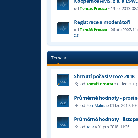
Kooperace AMS, z.s. a ESW
od
Tomáš Prouza
»
19 čer 2013, 08:
Registrace a moderátoři
od
Tomáš Prouza
»
06 bře 2007, 11
z.s.
Témata
Shrnutí počasí v roce 2018
od
Tomáš Prouza
»
01 led 2019,
Průměrné hodnoty - prosin
od
Petr Malina
»
01 led 2019, 10:
Průměrné hodnoty - listop
od
kapr
»
01 pro 2018, 11:26