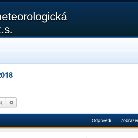
eteorologická
.s.
2018
Hledat
Pokročilé hledání
Odpovědi
Zobraze