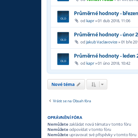
Průměrné hodnoty - březen
od
kapr
»
01 dub 2018, 11:06
Průměrné hodnoty - únor 
od
Jakub Vaclavovice
»
01 bře 20
Průměrné hodnoty - leden 
od
kapr
»
01 úno 2018, 10:42
Nové téma
Vrátit se na Obsah fóra
OPRÁVNĚNÍ FÓRA
Nemůžete
zakládat nová témata v tomto fóru
Nemůžete
odpovídat v tomto fóru
Nemůžete
upravovat své příspěvky v tomto fóru