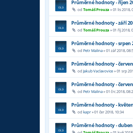
Průměrné hodnoty - říjen 2
od
Tomáš Prouza
»
01 lis 2018, 
Průměrné hodnoty - září 2
od
Tomáš Prouza
»
01 říj 2018, 
Průměrné hodnoty - srpen 
od
Petr Malina
»
01 zář 2018, 08:
Průměrné hodnoty - červen
od
Jakub Vaclavovice
»
01 srp 20
Průměrné hodnoty - červen
od
Petr Malina
»
01 črc 2018, 08:
Průměrné hodnoty - květen
od
kapr
»
01 čer 2018, 10:34
Průměrné hodnoty - duben
od
Tomáš Prouza
»
01 kvě 2018,