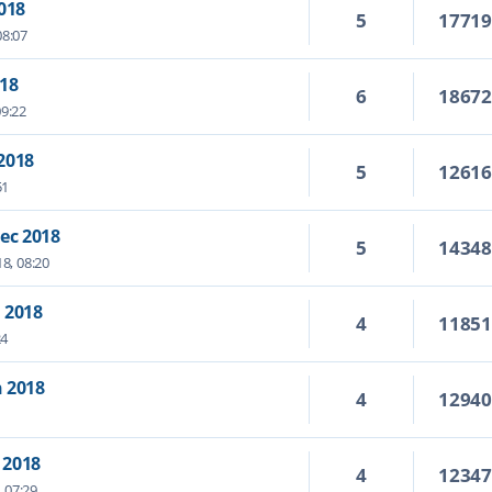
018
5
1771
08:07
018
6
1867
09:22
2018
5
1261
51
ec 2018
5
1434
18, 08:20
 2018
4
1185
24
 2018
4
1294
 2018
4
1234
 07:29