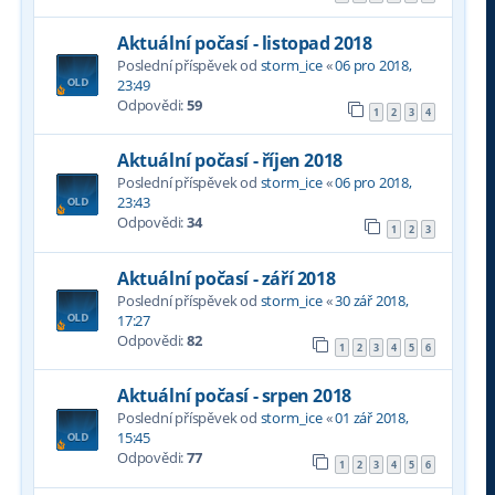
Aktuální počasí - listopad 2018
Poslední příspěvek od
storm_ice
«
06 pro 2018,
23:49
Odpovědi:
59
1
2
3
4
Aktuální počasí - říjen 2018
Poslední příspěvek od
storm_ice
«
06 pro 2018,
23:43
Odpovědi:
34
1
2
3
Aktuální počasí - září 2018
Poslední příspěvek od
storm_ice
«
30 zář 2018,
17:27
Odpovědi:
82
1
2
3
4
5
6
Aktuální počasí - srpen 2018
Poslední příspěvek od
storm_ice
«
01 zář 2018,
15:45
Odpovědi:
77
1
2
3
4
5
6