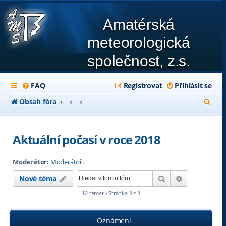
Amatérská
meteorologická
společnost, z.s.
FAQ
Registrovat
Přihlásit se
H
Obsah fóra
l
e
Aktuální počasí v roce 2018
d
Moderátor:
Moderátoři
a
Hledat
Pokročilé hl
Nové téma
t
12 témat • Stránka
1
z
1
Oznámení