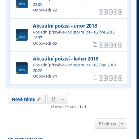
23:05
Odpovědi:
72
1
2
3
4
5
Aktuální počasí - únor 2018
Poslední příspěvek od
storm_ice
«
02 bře 2018,
12:37
Odpovědi:
65
1
2
3
4
5
Aktuální počasí - leden 2018
Poslední příspěvek od
storm_ice
«
02 úno 2018,
20:22
Odpovědi:
74
1
2
3
4
5
Nové téma
12 témat • Stránka
1
z
1
Přejít na