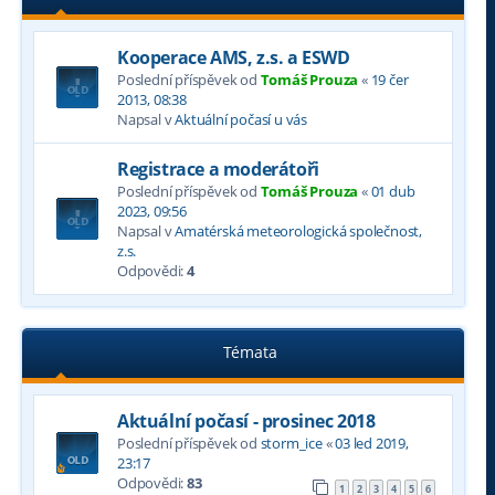
Kooperace AMS, z.s. a ESWD
Poslední příspěvek od
Tomáš Prouza
«
19 čer
2013, 08:38
Napsal v
Aktuální počasí u vás
Registrace a moderátoři
Poslední příspěvek od
Tomáš Prouza
«
01 dub
2023, 09:56
Napsal v
Amatérská meteorologická společnost,
z.s.
Odpovědi:
4
Témata
Aktuální počasí - prosinec 2018
Poslední příspěvek od
storm_ice
«
03 led 2019,
23:17
Odpovědi:
83
1
2
3
4
5
6