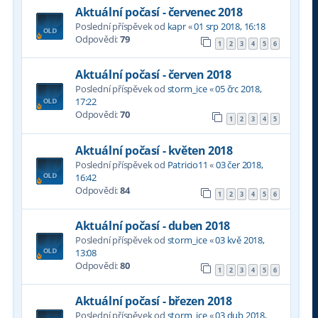
Aktuální počasí - červenec 2018
Poslední příspěvek od
kapr
«
01 srp 2018, 16:18
Odpovědi:
79
1
2
3
4
5
6
Aktuální počasí - červen 2018
Poslední příspěvek od
storm_ice
«
05 črc 2018,
17:22
Odpovědi:
70
1
2
3
4
5
Aktuální počasí - květen 2018
Poslední příspěvek od
Patricio11
«
03 čer 2018,
16:42
Odpovědi:
84
1
2
3
4
5
6
Aktuální počasí - duben 2018
Poslední příspěvek od
storm_ice
«
03 kvě 2018,
13:08
Odpovědi:
80
1
2
3
4
5
6
Aktuální počasí - březen 2018
Poslední příspěvek od
storm_ice
«
03 dub 2018,