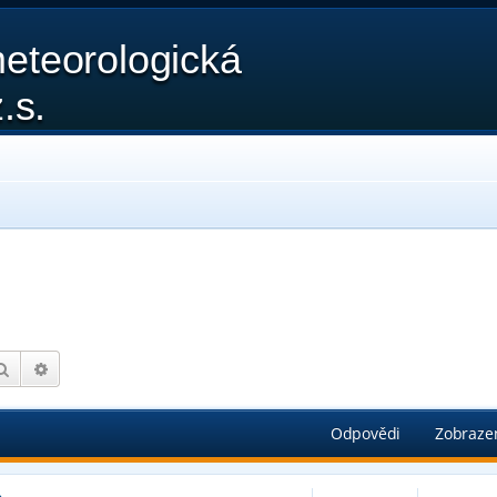
eteorologická
.s.
Hledat
Pokročilé hledání
Odpovědi
Zobraze