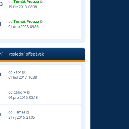
od
Tomáš Prouza
23
19 čer 2013, 08:38
od
Tomáš Prouza
4
01 dub 2023, 09:56
ní
Poslední příspěvek
od
kapr
4
01 led 2017, 16:38
od
CtiborV
5
04 pro 2016, 08:13
od
Flames
1
31 říj 2016, 21:05