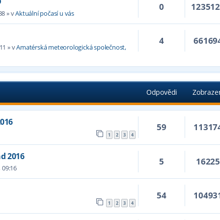
D
0
12351
38
» v
Aktuální počasí u vás
4
66169
:11
» v
Amatérská meteorologická společnost,
Odpovědi
Zobraze
2016
59
11317
1
2
3
4
ad 2016
5
1622
 09:16
54
10493
1
2
3
4