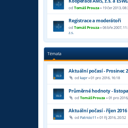
Kooperace AMS, z.s. a ESW
od
Tomáš Prouza
»
19 čer 2013, 08:
Registrace a moderátoři
od
Tomáš Prouza
»
06 bře 2007, 11
z.s.
Témata
Aktuální počasí - Prosinec 
od
kapr
»
01 pro 2016, 16:18
Průměrné hodnoty - listop
od
Tomáš Prouza
»
01 pro 2016,
Aktuální počasí - říjen 2016
od
Patricio11
»
01 říj 2016, 20:52