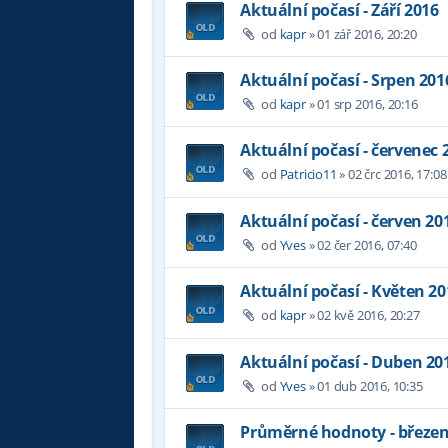
Aktuální počasí - Září 2016
od
kapr
»
01 zář 2016, 20:20
Aktuální počasí - Srpen 201
od
kapr
»
01 srp 2016, 20:16
Aktuální počasí - červenec 
od
Patricio11
»
02 črc 2016, 17:08
Aktuální počasí - červen 20
od
Yves
»
02 čer 2016, 07:40
Aktuální počasí - Květen 20
od
kapr
»
02 kvě 2016, 20:27
Aktuální počasí - Duben 20
od
Yves
»
01 dub 2016, 10:35
Průměrné hodnoty - březen