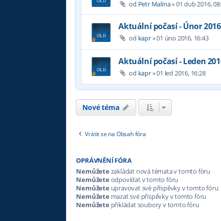
od
Petr Malina
»
01 dub 2016, 08
Aktuální počasí - Únor 2016
od
kapr
»
01 úno 2016, 16:43
Aktuální počasí - Leden 201
od
kapr
»
01 led 2016, 16:28
Nové téma
Vrátit se na Obsah fóra
OPRÁVNĚNÍ FÓRA
Nemůžete
zakládat nová témata v tomto fóru
Nemůžete
odpovídat v tomto fóru
Nemůžete
upravovat své příspěvky v tomto fóru
Nemůžete
mazat své příspěvky v tomto fóru
Nemůžete
přikládat soubory v tomto fóru