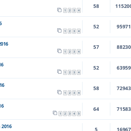
58
11520
1
2
3
4
6
52
9597
1
2
3
4
2016
57
8823
1
2
3
4
16
52
6395
1
2
3
4
16
58
7294
1
2
3
4
16
64
7158
1
2
3
4
5
 2016
5
1696