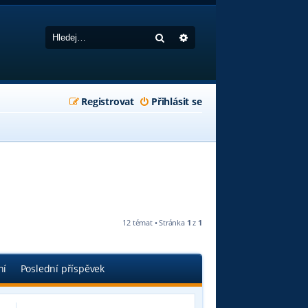
Hledat
Pokročilé hledání
Registrovat
Přihlásit se
12 témat • Stránka
1
z
1
ní
Poslední příspěvek