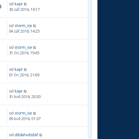
od
kapr
0
30 zář 2016, 19:17
od
storm_ice
1
04 zář 2016, 14:25
od
storm_ice
0
31 črc 2016, 19:45
od
kapr
9
01 črc 2016, 21:09
od
kapr
3
31 kvě 2016, 20:30
od
storm_ice
3
09 kvě 2016, 01:37
od
dědahvězdář
7