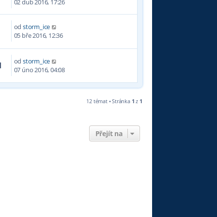
02 dub 2016, 17:26
od
storm_ice
8
05 bře 2016, 12:36
od
storm_ice
1
07 úno 2016, 04:08
12 témat • Stránka
1
z
1
Přejít na