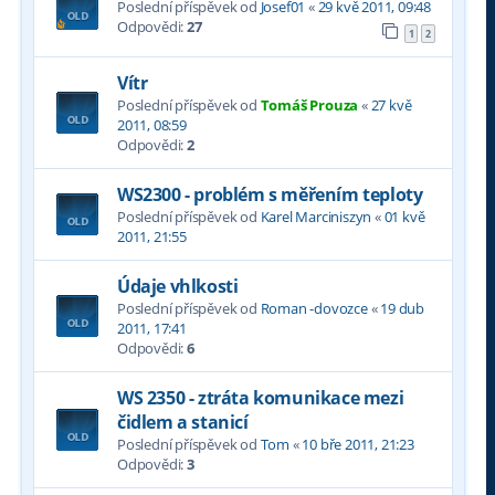
Poslední příspěvek od
Josef01
«
29 kvě 2011, 09:48
Odpovědi:
27
1
2
Vítr
Poslední příspěvek od
Tomáš Prouza
«
27 kvě
2011, 08:59
Odpovědi:
2
WS2300 - problém s měřením teploty
Poslední příspěvek od
Karel Marciniszyn
«
01 kvě
2011, 21:55
Údaje vhlkosti
Poslední příspěvek od
Roman -dovozce
«
19 dub
2011, 17:41
Odpovědi:
6
WS 2350 - ztráta komunikace mezi
čidlem a stanicí
Poslední příspěvek od
Tom
«
10 bře 2011, 21:23
Odpovědi:
3