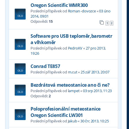
Oregon Scientific WMR300
Poslední příspěvek od
Roman -dovozce
«
03 úno
2014, 09:01
Odpovědi:
15
1
2
Software pro USB teploměr,barometr
a vlhkoměr
Poslední příspěvek od
PedroKV
«
27 pro 2013,
19:26
Conrad TE857
Poslední příspěvek od
m.cut
«
25 zář 2013, 20:07
Bezdrátová meteostanice ano či ne?
Poslední příspěvek od
lampet
«
03 srp 2013, 11:23
Odpovědi:
2
Poloprofesionální meteostanice
Oregon Scientific LW301
Poslední příspěvek od
Jakub
«
30 črc 2013, 10:25