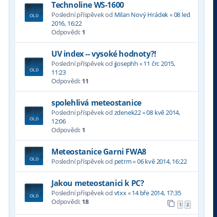
Technoline WS-1600
Poslední příspěvek od
Milan Nový Hrádek
«
08 led
2016, 16:22
Odpovědi:
1
UV index -- vysoké hodnoty?!
Poslední příspěvek od
jjosephh
«
11 črc 2015,
11:23
Odpovědi:
11
spolehlivá meteostanice
Poslední příspěvek od
zdenek22
«
08 kvě 2014,
12:06
Odpovědi:
1
Meteostanice Garni FWA8
Poslední příspěvek od
petrm
«
06 kvě 2014, 16:22
Jakou meteostanici k PC?
Poslední příspěvek od
vtxx
«
14 bře 2014, 17:35
Odpovědi:
18
1
2