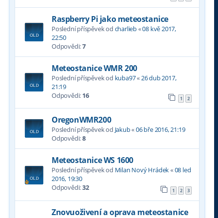
Raspberry Pi jako meteostanice
Poslední příspěvek od
charlieb
«
08 kvě 2017,
22:50
Odpovědi:
7
Meteostanice WMR 200
Poslední příspěvek od
kuba97
«
26 dub 2017,
21:19
Odpovědi:
16
1
2
OregonWMR200
Poslední příspěvek od
Jakub
«
06 bře 2016, 21:19
Odpovědi:
8
Meteostanice WS 1600
Poslední příspěvek od
Milan Nový Hrádek
«
08 led
2016, 19:30
Odpovědi:
32
1
2
3
Znovuoživení a oprava meteostanice