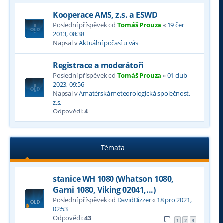
Kooperace AMS, z.s. a ESWD
Poslední příspěvek od
Tomáš Prouza
«
19 čer
2013, 08:38
Napsal v
Aktuální počasí u vás
Registrace a moderátoři
Poslední příspěvek od
Tomáš Prouza
«
01 dub
2023, 09:56
Napsal v
Amatérská meteorologická společnost,
z.s.
Odpovědi:
4
Témata
stanice WH 1080 (Whatson 1080,
Garni 1080, Viking 02041,...)
Poslední příspěvek od
DavidDizzer
«
18 pro 2021,
02:53
Odpovědi:
43
1
2
3