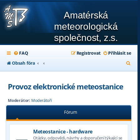
Amatérská
meteorologická
společnost, z.s.
FAQ
Registrovat
Přihlásit se
H
Obsah fóra
l
e
Provoz elektronické meteostanice
d
Moderátor:
Moderátoři
a
t
Fórum
Meteostanice - hardware
Otázky, odpovědi, návrhy a doporučení týkající se