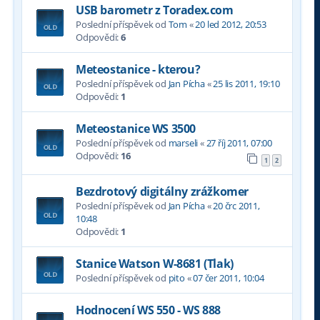
USB barometr z Toradex.com
Poslední příspěvek od
Tom
«
20 led 2012, 20:53
Odpovědi:
6
Meteostanice - kterou?
Poslední příspěvek od
Jan Pícha
«
25 lis 2011, 19:10
Odpovědi:
1
Meteostanice WS 3500
Poslední příspěvek od
marseli
«
27 říj 2011, 07:00
Odpovědi:
16
1
2
Bezdrotový digitálny zrážkomer
Poslední příspěvek od
Jan Pícha
«
20 črc 2011,
10:48
Odpovědi:
1
Stanice Watson W-8681 (Tlak)
Poslední příspěvek od
pito
«
07 čer 2011, 10:04
Hodnocení WS 550 - WS 888