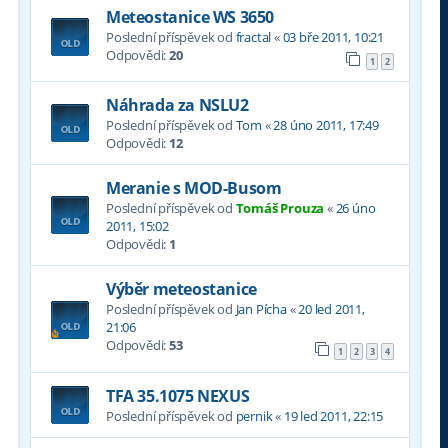
Meteostanice WS 3650
Poslední příspěvek od
fractal
«
03 bře 2011, 10:21
Odpovědi:
20
1
2
Náhrada za NSLU2
Poslední příspěvek od
Tom
«
28 úno 2011, 17:49
Odpovědi:
12
Meranie s MOD-Busom
Poslední příspěvek od
Tomáš Prouza
«
26 úno
2011, 15:02
Odpovědi:
1
Výběr meteostanice
Poslední příspěvek od
Jan Pícha
«
20 led 2011,
21:06
Odpovědi:
53
1
2
3
4
TFA 35.1075 NEXUS
Poslední příspěvek od
pernik
«
19 led 2011, 22:15