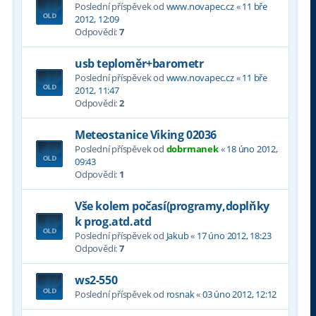
Poslední příspěvek od
www.novapec.cz
«
11 bře
2012, 12:09
Odpovědi:
7
usb teploměr+barometr
Poslední příspěvek od
www.novapec.cz
«
11 bře
2012, 11:47
Odpovědi:
2
Meteostanice Viking 02036
Poslední příspěvek od
dobrmanek
«
18 úno 2012,
09:43
Odpovědi:
1
Vše kolem počasí(programy,doplňky
k prog.atd.atd
Poslední příspěvek od
Jakub
«
17 úno 2012, 18:23
Odpovědi:
7
ws2-550
Poslední příspěvek od
rosnak
«
03 úno 2012, 12:12