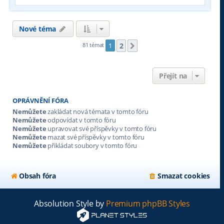
Nové téma
2
81 témat
1
Další
Přejít na
OPRÁVNĚNÍ FÓRA
Nemůžete
zakládat nová témata v tomto fóru
Nemůžete
odpovídat v tomto fóru
Nemůžete
upravovat své příspěvky v tomto fóru
Nemůžete
mazat své příspěvky v tomto fóru
Nemůžete
přikládat soubory v tomto fóru
Obsah fóra
Smazat cookies
Absolution Style by
Premium phpBB Styles