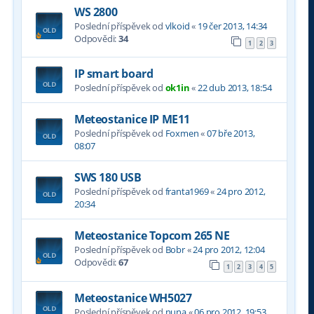
WS 2800
Poslední příspěvek od
vlkoid
«
19 čer 2013, 14:34
Odpovědi:
34
1
2
3
IP smart board
Poslední příspěvek od
ok1in
«
22 dub 2013, 18:54
Meteostanice IP ME11
Poslední příspěvek od
Foxmen
«
07 bře 2013,
08:07
SWS 180 USB
Poslední příspěvek od
franta1969
«
24 pro 2012,
20:34
Meteostanice Topcom 265 NE
Poslední příspěvek od
Bobr
«
24 pro 2012, 12:04
Odpovědi:
67
1
2
3
4
5
Meteostanice WH5027
Poslední příspěvek od
nuna
«
06 pro 2012, 19:53