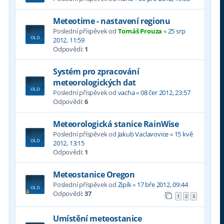
Meteotime - nastavení regionu
Poslední příspěvek od
Tomáš Prouza
«
25 srp
2012, 11:59
Odpovědi:
1
Systém pro zpracování
meteorologických dat
Poslední příspěvek od
vacha
«
08 čer 2012, 23:57
Odpovědi:
6
Meteorologická stanice RainWise
Poslední příspěvek od
Jakub Vaclavovice
«
15 kvě
2012, 13:15
Odpovědi:
1
Meteostanice Oregon
Poslední příspěvek od
Zipík
«
17 bře 2012, 09:44
Odpovědi:
37
1
2
3
Umístění meteostanice