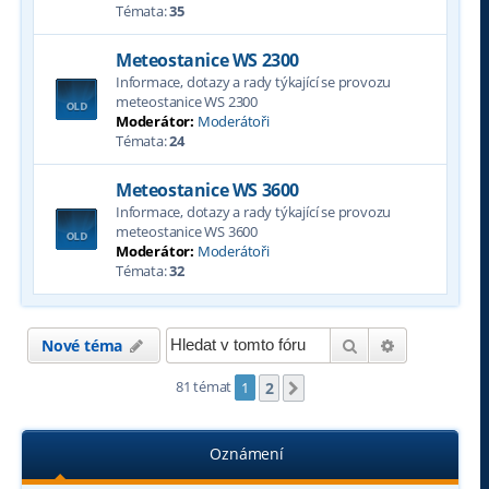
Témata:
35
Meteostanice WS 2300
Informace, dotazy a rady týkající se provozu
meteostanice WS 2300
Moderátor:
Moderátoři
Témata:
24
Meteostanice WS 3600
Informace, dotazy a rady týkající se provozu
meteostanice WS 3600
Moderátor:
Moderátoři
Témata:
32
Hledat
Pokročilé hl
Nové téma
81 témat
2
1
Další
Oznámení