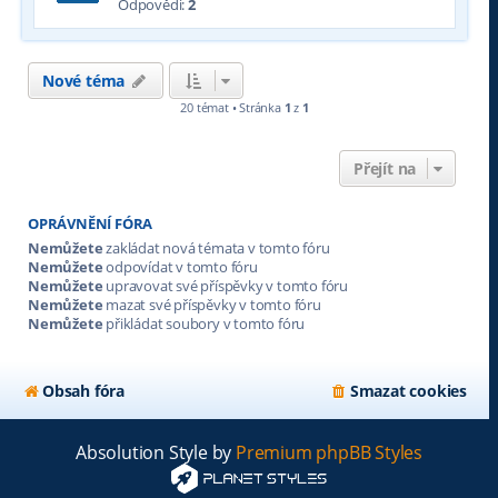
Odpovědi:
2
Nové téma
20 témat • Stránka
1
z
1
Přejít na
OPRÁVNĚNÍ FÓRA
Nemůžete
zakládat nová témata v tomto fóru
Nemůžete
odpovídat v tomto fóru
Nemůžete
upravovat své příspěvky v tomto fóru
Nemůžete
mazat své příspěvky v tomto fóru
Nemůžete
přikládat soubory v tomto fóru
Obsah fóra
Smazat cookies
Absolution Style by
Premium phpBB Styles