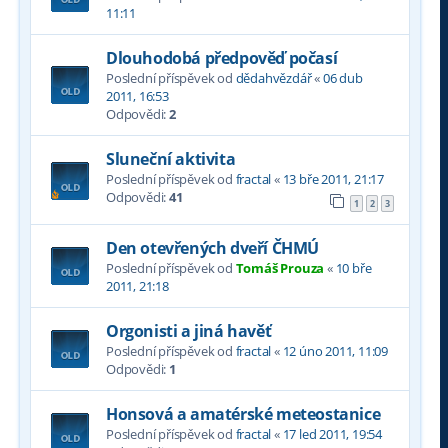
11:11
Dlouhodobá předpověď počasí
Poslední příspěvek od
dědahvězdář
«
06 dub
2011, 16:53
Odpovědi:
2
Sluneční aktivita
Poslední příspěvek od
fractal
«
13 bře 2011, 21:17
Odpovědi:
41
1
2
3
Den otevřených dveří ČHMÚ
Poslední příspěvek od
Tomáš Prouza
«
10 bře
2011, 21:18
Orgonisti a jiná havěť
Poslední příspěvek od
fractal
«
12 úno 2011, 11:09
Odpovědi:
1
Honsová a amatérské meteostanice
Poslední příspěvek od
fractal
«
17 led 2011, 19:54