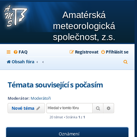
Amatérská
meteorologická
společnost, z.s.
FAQ
Registrovat
Přihlásit se
H
Obsah fóra
l
e
Témata související s počasím
d
Moderátor:
Moderátoři
a
Hledat
Pokročilé hl
Nové téma
t
20 témat • Stránka
1
z
1
Oznámení