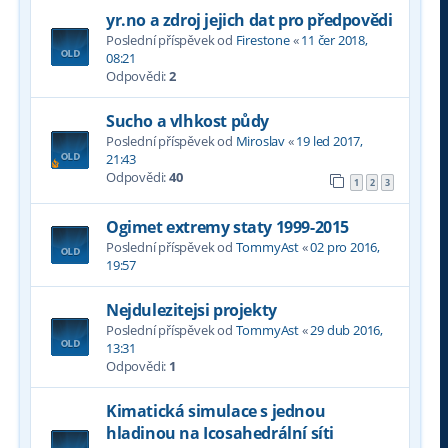
yr.no a zdroj jejich dat pro předpovědi
Poslední příspěvek od
Firestone
«
11 čer 2018,
08:21
Odpovědi:
2
Sucho a vlhkost půdy
Poslední příspěvek od
Miroslav
«
19 led 2017,
21:43
Odpovědi:
40
1
2
3
Ogimet extremy staty 1999-2015
Poslední příspěvek od
TommyAst
«
02 pro 2016,
19:57
Nejdulezitejsi projekty
Poslední příspěvek od
TommyAst
«
29 dub 2016,
13:31
Odpovědi:
1
Kimatická simulace s jednou
hladinou na Icosahedrální síti