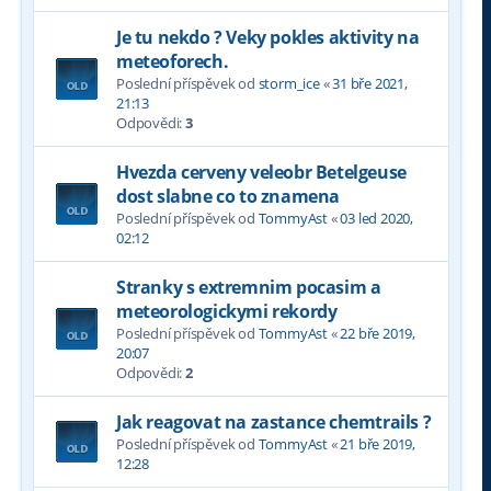
Je tu nekdo ? Veky pokles aktivity na
meteoforech.
Poslední příspěvek od
storm_ice
«
31 bře 2021,
21:13
Odpovědi:
3
Hvezda cerveny veleobr Betelgeuse
dost slabne co to znamena
Poslední příspěvek od
TommyAst
«
03 led 2020,
02:12
Stranky s extremnim pocasim a
meteorologickymi rekordy
Poslední příspěvek od
TommyAst
«
22 bře 2019,
20:07
Odpovědi:
2
Jak reagovat na zastance chemtrails ?
Poslední příspěvek od
TommyAst
«
21 bře 2019,
12:28