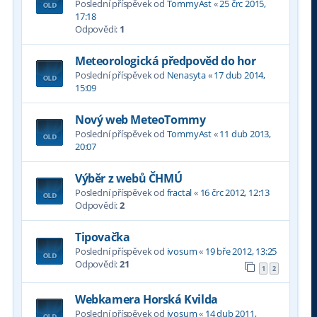
Poslední příspěvek od
TommyAst
«
25 črc 2015,
17:18
Odpovědi:
1
Meteorologická předpověd do hor
Poslední příspěvek od
Nenasyta
«
17 dub 2014,
15:09
Nový web MeteoTommy
Poslední příspěvek od
TommyAst
«
11 dub 2013,
20:07
Výběr z webů ČHMÚ
Poslední příspěvek od
fractal
«
16 črc 2012, 12:13
Odpovědi:
2
Tipovačka
Poslední příspěvek od
ivosum
«
19 bře 2012, 13:25
Odpovědi:
21
1
2
Webkamera Horská Kvilda
Poslední příspěvek od
ivosum
«
14 dub 2011,