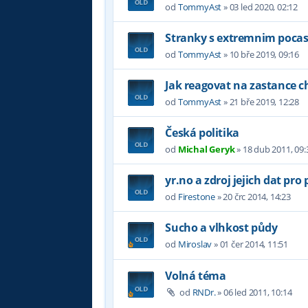
od
TommyAst
»
03 led 2020, 02:12
Stranky s extremnim pocas
od
TommyAst
»
10 bře 2019, 09:16
Jak reagovat na zastance c
od
TommyAst
»
21 bře 2019, 12:28
Česká politika
od
Michal Geryk
»
18 dub 2011, 09:
yr.no a zdroj jejich dat pro
od
Firestone
»
20 črc 2014, 14:23
Sucho a vlhkost půdy
od
Miroslav
»
01 čer 2014, 11:51
Volná téma
od
RNDr.
»
06 led 2011, 10:14