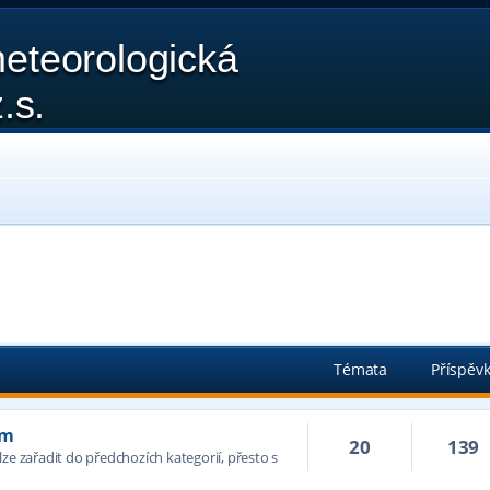
eteorologická
.s.
Témata
Příspěv
ím
20
139
ze zařadit do předchozích kategorií, přesto s