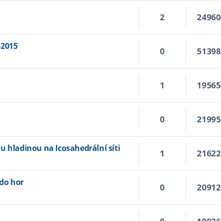
2
2496
-2015
0
5139
1
1956
0
2199
u hladinou na Icosahedrální síti
1
2162
do hor
0
2091