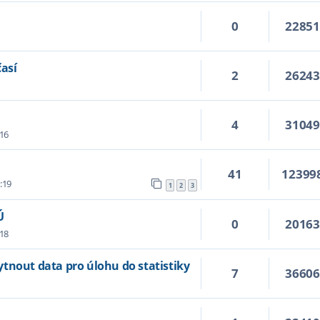
0
2285
así
2
2624
4
3104
:16
41
12399
:19
1
2
3
Ú
0
2016
:18
tnout data pro úlohu do statistiky
7
3660