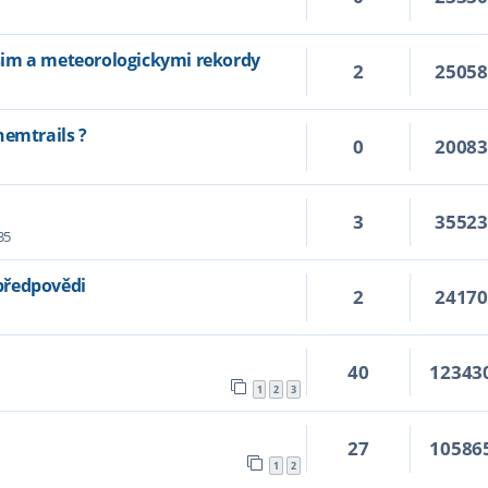
im a meteorologickymi rekordy
2
2505
hemtrails ?
0
2008
3
3552
35
 předpovědi
2
2417
40
12343
1
2
3
27
10586
1
2