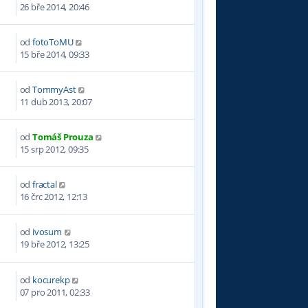
6
26 bře 2014, 20:46
od
fotoToMU
8
15 bře 2014, 09:33
od
TommyAst
5
11 dub 2013, 20:07
od
Tomáš Prouza
4
15 srp 2012, 09:35
od
fractal
2
16 črc 2012, 12:13
od
ivosum
2
19 bře 2012, 13:25
od
kocurekp
7
07 pro 2011, 02:33