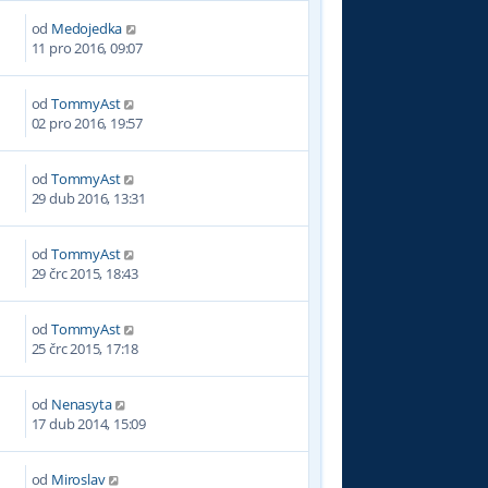
od
Medojedka
0
11 pro 2016, 09:07
od
TommyAst
8
02 pro 2016, 19:57
od
TommyAst
5
29 dub 2016, 13:31
od
TommyAst
5
29 črc 2015, 18:43
od
TommyAst
2
25 črc 2015, 17:18
od
Nenasyta
2
17 dub 2014, 15:09
od
Miroslav