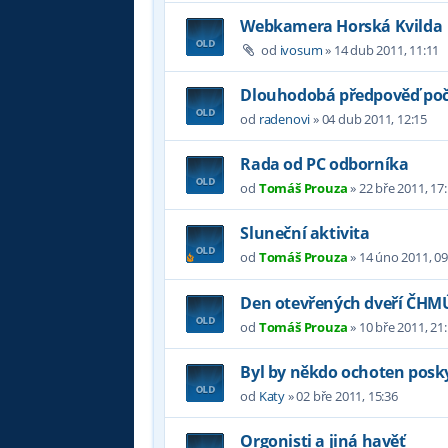
Webkamera Horská Kvilda
od
ivosum
»
14 dub 2011, 11:11
Dlouhodobá předpověď poč
od
radenovi
»
04 dub 2011, 12:15
Rada od PC odborníka
od
Tomáš Prouza
»
22 bře 2011, 17
Sluneční aktivita
od
Tomáš Prouza
»
14 úno 2011, 09
Den otevřených dveří ČHM
od
Tomáš Prouza
»
10 bře 2011, 21
Byl by někdo ochoten posky
od
Katy
»
02 bře 2011, 15:36
Orgonisti a jiná havěť