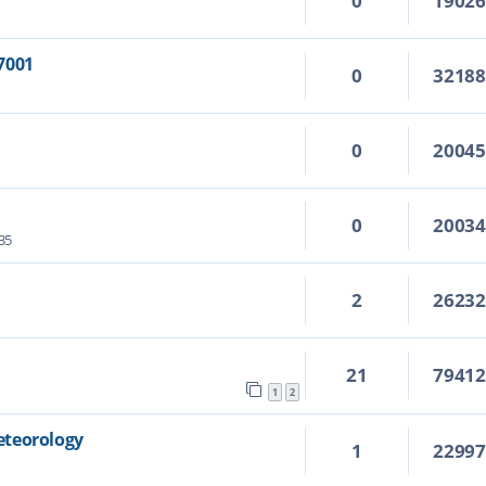
0
1902
7001
0
3218
0
2004
0
2003
:35
2
2623
21
7941
1
2
eteorology
1
2299