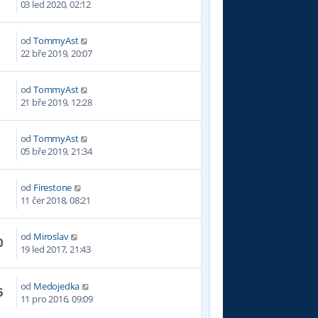
03 led 2020, 02:12
v
e
k
od
TommyAst
8
22 bře 2019, 20:07
od
TommyAst
3
21 bře 2019, 12:28
od
TommyAst
3
05 bře 2019, 21:34
od
Firestone
0
11 čer 2018, 08:21
od
Miroslav
0
19 led 2017, 21:43
od
Medojedka
5
11 pro 2016, 09:09