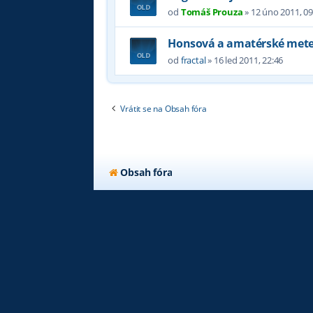
od
Tomáš Prouza
»
12 úno 2011, 09
Honsová a amatérské mete
od
fractal
»
16 led 2011, 22:46
Vrátit se na Obsah fóra
Obsah fóra