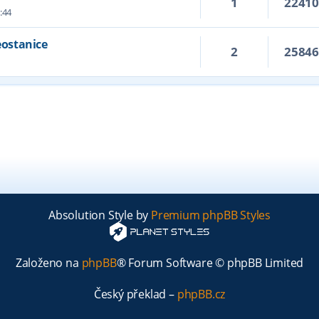
1
2241
:44
ostanice
2
2584
Absolution Style by
Premium phpBB Styles
Založeno na
phpBB
® Forum Software © phpBB Limited
Český překlad –
phpBB.cz