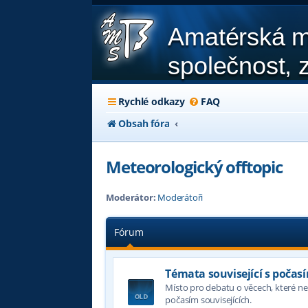
Amatérská m
společnost, z
Rychlé odkazy
FAQ
Obsah fóra
Meteorologický offtopic
Moderátor:
Moderátoři
Fórum
Témata související s počas
Místo pro debatu o věcech, které nel
počasím souvisejících.