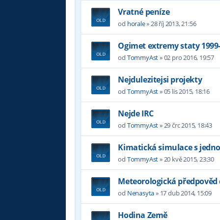
Vratné peníze
od
horale
»
28 říj 2013, 21:56
Ogimet extremy staty 1999
od
TommyAst
»
02 pro 2016, 19:57
Nejdulezitejsi projekty
od
TommyAst
»
05 lis 2015, 18:16
Nejde IRC
od
TommyAst
»
29 črc 2015, 18:43
Kimatická simulace s jedno
od
TommyAst
»
20 kvě 2015, 23:30
Meteorologická předpověd 
od
Nenasyta
»
17 dub 2014, 15:09
Hodina Země