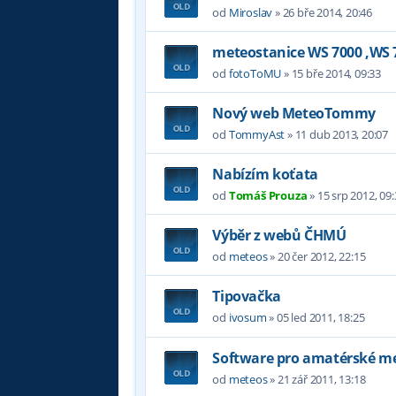
od
Miroslav
»
26 bře 2014, 20:46
meteostanice WS 7000 ,WS 
od
fotoToMU
»
15 bře 2014, 09:33
Nový web MeteoTommy
od
TommyAst
»
11 dub 2013, 20:07
Nabízím koťata
od
Tomáš Prouza
»
15 srp 2012, 09
Výběr z webů ČHMÚ
od
meteos
»
20 čer 2012, 22:15
Tipovačka
od
ivosum
»
05 led 2011, 18:25
Software pro amatérské m
od
meteos
»
21 zář 2011, 13:18