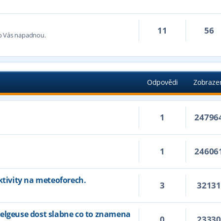
11
56
co Vás napadnou.
Odpovědi
Zobraze
1
24796
1
24606
ktivity na meteoforech.
3
3213
telgeuse dost slabne co to znamena
0
2333