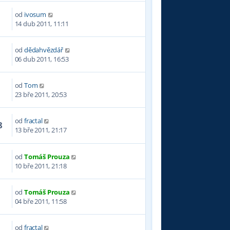
od
ivosum
1
14 dub 2011, 11:11
od
dědahvězdář
3
06 dub 2011, 16:53
od
Tom
9
23 bře 2011, 20:53
od
fractal
8
13 bře 2011, 21:17
od
Tomáš Prouza
3
10 bře 2011, 21:18
od
Tomáš Prouza
6
04 bře 2011, 11:58
od
fractal