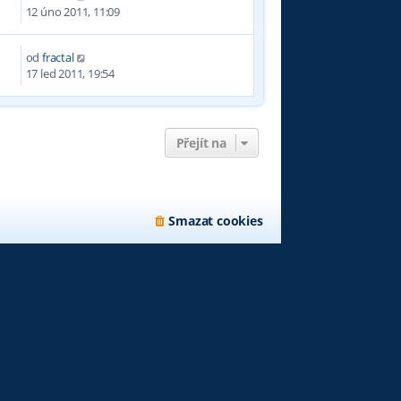
0
12 úno 2011, 11:09
od
fractal
6
17 led 2011, 19:54
Přejít na
Smazat cookies