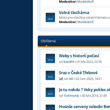
Moderátor:
Moderátoři
Volná tlachárna
Místo pro všechna ostatní témata 
Moderátor:
Moderátoři
Oblíbená
Weby s historií počasí
od
Karel65
»
01 bře 2023, 22:55
Sraz v České Třebové
od
Adi
»
02 úno 2023, 18:21
Je tu nekdo ? Veky pokles a
od
TommyAst
»
05 bře 2019, 21:30
Hvezda cerveny veleobr Be