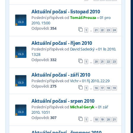
Aktuální počasí - listopad 2010
Poslední příspěvek od
Tomáš Prouza
«
01 pro
2010, 15:00
Odpovědi:
354
1
21
22
23
24
…
Aktuální počasí - říjen 2010
Poslední příspěvek od
David Sadecký
«
01 lis 2010,
13:28
Odpovědi:
332
1
20
21
22
23
…
Aktuální počasí - září 2010
Poslední příspěvek od
Vichr
«
01 říj 2010, 22:29
Odpovědi:
275
1
16
17
18
19
…
Aktuální počasí - srpen 2010
Poslední příspěvek od
Michal Geryk
«
01 zář
2010, 10:51
Odpovědi:
307
1
18
19
20
21
…
Aktuální počasí - červenec 2010