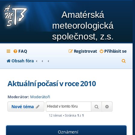
Amatérská
meteorologická
společnost, z.s.
FAQ
Registrovat
Přihlásit se
H
Obsah fóra
l
e
Aktuální počasí v roce 2010
d
Moderátor:
Moderátoři
a
Hledat
Pokročilé hl
Nové téma
t
12 témat • Stránka
1
z
1
Oznámení