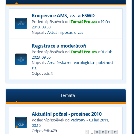
Kooperace AMS, z.s. a ESWD
Poslední příspěvek od
Tomáš Prouza
«
19 čer
2013, 08:38
Napsal v
Aktuální počasí u vás
Registrace a moderátoři
Poslední příspěvek od
Tomáš Prouza
«
01 dub
2023, 09:56
Napsal v
Amatérská meteorologická společnost,
z.s.
Odpovědi:
4
Témata
Aktuální počasí - prosinec 2010
Poslední příspěvek od
PedroKV
«
03 led 2011,
00:15
Odpovědi:
479
1
29
30
31
32
…