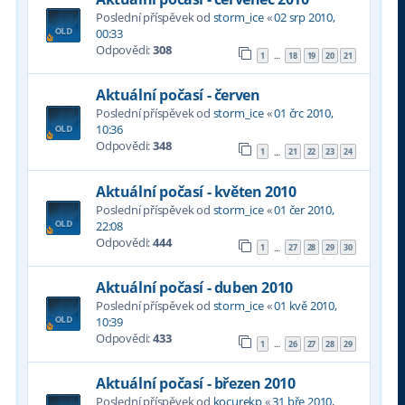
Poslední příspěvek od
storm_ice
«
02 srp 2010,
00:33
Odpovědi:
308
1
18
19
20
21
…
Aktuální počasí - červen
Poslední příspěvek od
storm_ice
«
01 črc 2010,
10:36
Odpovědi:
348
1
21
22
23
24
…
Aktuální počasí - květen 2010
Poslední příspěvek od
storm_ice
«
01 čer 2010,
22:08
Odpovědi:
444
1
27
28
29
30
…
Aktuální počasí - duben 2010
Poslední příspěvek od
storm_ice
«
01 kvě 2010,
10:39
Odpovědi:
433
1
26
27
28
29
…
Aktuální počasí - březen 2010
Poslední příspěvek od
kocurekp
«
31 bře 2010,