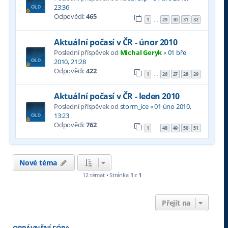
23:36
Odpovědi:
465
1
29
30
31
32
…
Aktuální počasí v ČR - únor 2010
Poslední příspěvek od
Michal Geryk
«
01 bře
2010, 21:28
Odpovědi:
422
1
26
27
28
29
…
Aktuální počasí v ČR - leden 2010
Poslední příspěvek od
storm_ice
«
01 úno 2010,
13:23
Odpovědi:
762
1
48
49
50
51
…
Nové téma
12 témat • Stránka
1
z
1
Přejít na