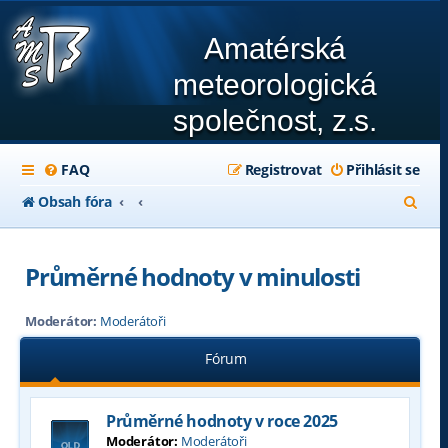
Amatérská
meteorologická
společnost, z.s.
FAQ
Registrovat
Přihlásit se
H
Obsah fóra
l
e
Průměrné hodnoty v minulosti
d
Moderátor:
Moderátoři
a
t
Fórum
Průměrné hodnoty v roce 2025
Moderátor:
Moderátoři