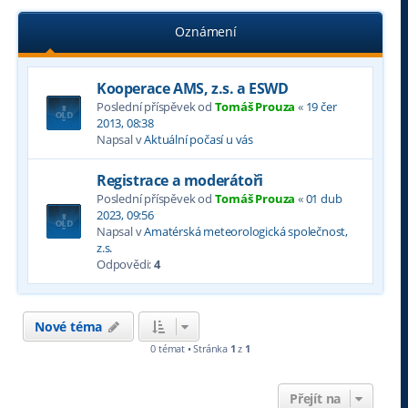
Oznámení
Kooperace AMS, z.s. a ESWD
Poslední příspěvek od
Tomáš Prouza
«
19 čer
2013, 08:38
Napsal v
Aktuální počasí u vás
Registrace a moderátoři
Poslední příspěvek od
Tomáš Prouza
«
01 dub
2023, 09:56
Napsal v
Amatérská meteorologická společnost,
z.s.
Odpovědi:
4
Nové téma
0 témat • Stránka
1
z
1
Přejít na