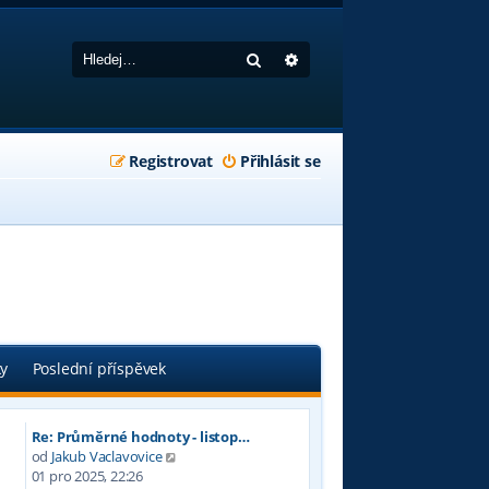
Hledat
Pokročilé hledání
Registrovat
Přihlásit se
ky
Poslední příspěvek
Re: Průměrné hodnoty - listop…
Z
od
Jakub Vaclavovice
o
01 pro 2025, 22:26