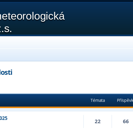
eteorologická
.s.
osti
Témata
Příspěv
025
22
66