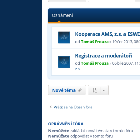
Oznámení
Kooperace AMS, z.s. a ESW
od
Tomáš Prouza
»
19 čer 2013, 08:
Registrace a moderátoři
od
Tomáš Prouza
»
06 bře 2007, 11
z.s.
Nové téma
Vrátit se na Obsah fóra
OPRÁVNĚNÍ FÓRA
Nemůžete
zakládat nová témata v tomto fóru
Nemůžete
odpovídat v tomto fóru