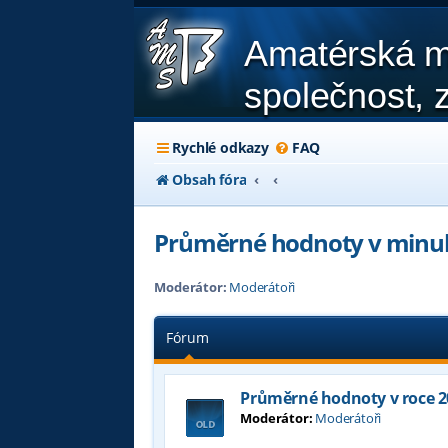
Amatérská m
společnost, z
Rychlé odkazy
FAQ
Obsah fóra
Průměrné hodnoty v minul
Moderátor:
Moderátoři
Fórum
Průměrné hodnoty v roce 2
Moderátor:
Moderátoři