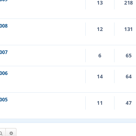
13
218
008
12
131
007
6
65
006
14
64
005
11
47
Hledat
Pokročilé hledání