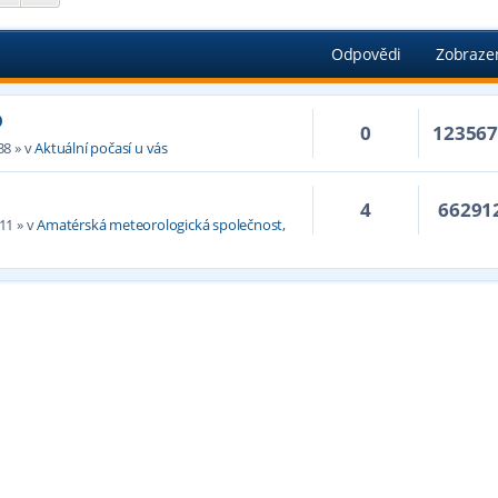
Odpovědi
Zobraze
D
0
12356
38
» v
Aktuální počasí u vás
4
66291
:11
» v
Amatérská meteorologická společnost,