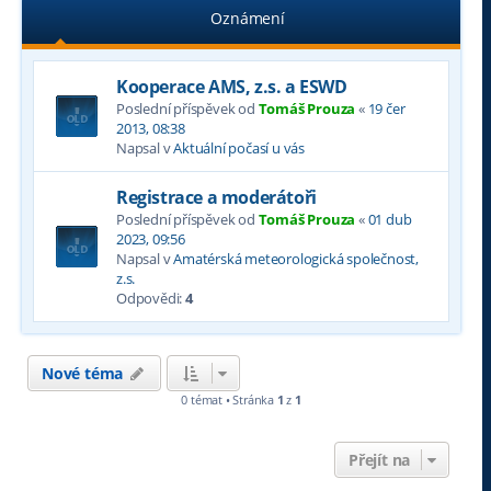
Oznámení
Kooperace AMS, z.s. a ESWD
Poslední příspěvek od
Tomáš Prouza
«
19 čer
2013, 08:38
Napsal v
Aktuální počasí u vás
Registrace a moderátoři
Poslední příspěvek od
Tomáš Prouza
«
01 dub
2023, 09:56
Napsal v
Amatérská meteorologická společnost,
z.s.
Odpovědi:
4
Nové téma
0 témat • Stránka
1
z
1
Přejít na