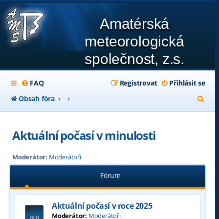
Amatérská
meteorologická
společnost, z.s.
FAQ
Registrovat
Přihlásit se
H
Obsah fóra
l
e
Aktuální počasí v minulosti
d
Moderátor:
Moderátoři
a
t
Fórum
Aktuální počasí v roce 2025
Moderátor:
Moderátoři