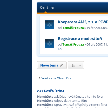
Oznámení
Kooperace AMS, z.s. a ESW
od
Tomáš Prouza
»
19 čer 2013, 08:
Registrace a moderátoři
od
Tomáš Prouza
»
06 bře 2007, 11
z.s.
Nové téma
Vrátit se na Obsah fóra
OPRÁVNĚNÍ FÓRA
Nemůžete
zakládat nová témata v tomto fóru
Nemůžete
odpovídat v tomto fóru
Nemůžete
upravovat své příspěvky v tomto fóru