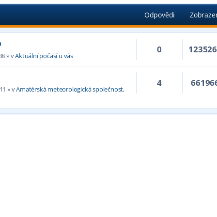
Odpovědi
Zobraze
D
0
12352
38
» v
Aktuální počasí u vás
4
66196
:11
» v
Amatérská meteorologická společnost,