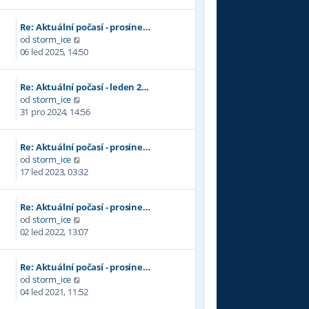
b
r
Re: Aktuální počasí - prosine…
a
Z
od
storm_ice
z
o
06 led 2025, 14:50
i
b
t
r
p
Re: Aktuální počasí - leden 2…
a
o
Z
od
storm_ice
z
s
o
31 pro 2024, 14:56
i
l
b
t
e
r
p
d
Re: Aktuální počasí - prosine…
a
o
n
Z
od
storm_ice
z
s
í
o
17 led 2023, 03:32
i
l
p
b
t
e
ř
r
p
d
í
Re: Aktuální počasí - prosine…
a
o
n
s
Z
od
storm_ice
z
s
í
p
o
02 led 2022, 13:07
i
l
p
ě
b
t
e
ř
v
r
p
d
í
e
Re: Aktuální počasí - prosine…
a
o
n
s
k
Z
od
storm_ice
z
s
í
p
o
04 led 2021, 11:52
i
l
p
ě
b
t
e