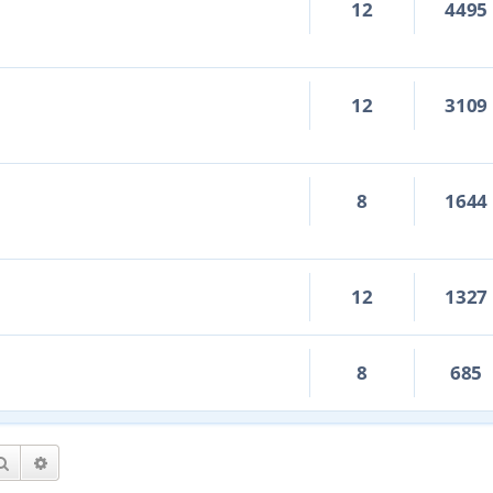
12
4495
12
3109
8
1644
12
1327
8
685
Hledat
Pokročilé hledání