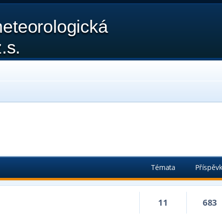
eteorologická
.s.
Témata
Příspěv
11
683