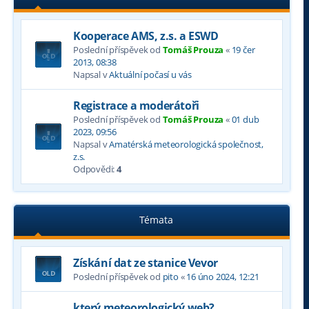
Kooperace AMS, z.s. a ESWD
Poslední příspěvek od
Tomáš Prouza
«
19 čer
2013, 08:38
Napsal v
Aktuální počasí u vás
Registrace a moderátoři
Poslední příspěvek od
Tomáš Prouza
«
01 dub
2023, 09:56
Napsal v
Amatérská meteorologická společnost,
z.s.
Odpovědi:
4
Témata
Získání dat ze stanice Vevor
Poslední příspěvek od
pito
«
16 úno 2024, 12:21
který meteorologický web?