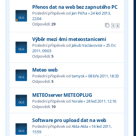
Přenos dat na web bez zapnutého PC
Poslední příspěvek od
Jan Pícha
«
24 led 2013,
22:04
Odpovědi:
29
1
2
Výběr mezi 4mi meteostanicemi
Poslední příspěvek od
Jakub Vaclavovice
«
25 črc
2011, 09:03
Odpovědi:
5
Meteo web
Poslední příspěvek od
tamysk
«
08 bře 2011, 18:33
Odpovědi:
5
METEOserver METEOPLUG
Poslední příspěvek od
horale
«
28 led 2011, 12:16
Odpovědi:
10
Software pro upload dat na web
Poslední příspěvek od
Alda-Alda
«
16 led 2011,
15:59