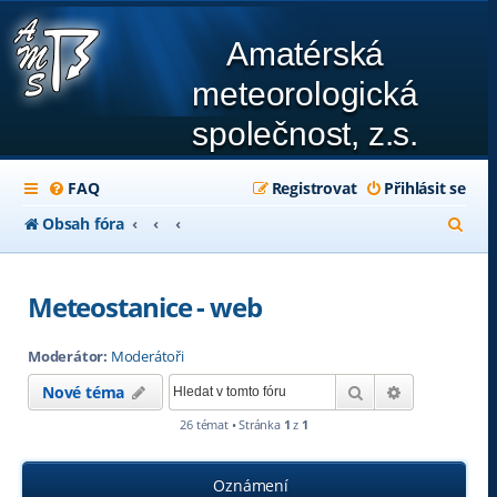
Amatérská
meteorologická
společnost, z.s.
FAQ
Registrovat
Přihlásit se
H
Obsah fóra
l
e
Meteostanice - web
d
Moderátor:
Moderátoři
a
Hledat
Pokročilé hl
Nové téma
t
26 témat • Stránka
1
z
1
Oznámení