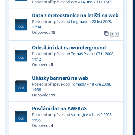
Poslední příspěvek od
cvp
«
14 úno 2009, 16:09
Data z meteostanice na letišti na web
Poslední příspěvek od
langmann
«
28 led 2009,
17:34
Odpovědi:
15
1
2
Odesílání dat na wunderground
Poslední příspěvek od
Tomáš Psika
«
07 říj 2008,
11:12
Odpovědi:
5
Ukázky bannerů na web
Poslední příspěvek od
TomasM
«
18 kvě 2008,
14:38
Odpovědi:
11
Posílání dat na AWEKAS
Poslední příspěvek od
storm_ice
«
14 kvě 2008,
11:55
Odpovědi:
4