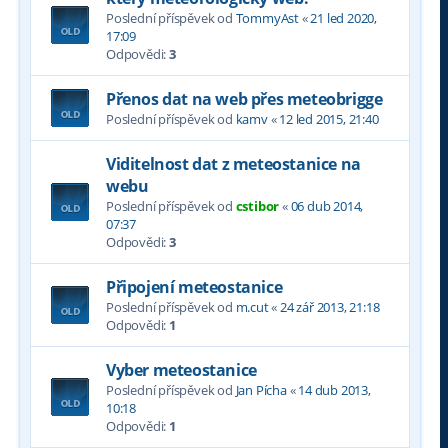
Poslední příspěvek od
TommyAst
«
21 led 2020,
17:09
Odpovědi:
3
Přenos dat na web přes meteobrigge
Poslední příspěvek od
kamv
«
12 led 2015, 21:40
Viditelnost dat z meteostanice na
webu
Poslední příspěvek od
cstibor
«
06 dub 2014,
07:37
Odpovědi:
3
Připojení meteostanice
Poslední příspěvek od
m.cut
«
24 zář 2013, 21:18
Odpovědi:
1
Vyber meteostanice
Poslední příspěvek od
Jan Pícha
«
14 dub 2013,
10:18
Odpovědi:
1