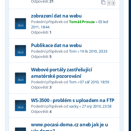
Odpovědi:
21
1
2
zobrazení dat na webu
Poslední příspěvek od
Tomáš Prouza
«
03 led
2011, 18:44
Odpovědi:
1
Publikace dat na webu
Poslední příspěvek od
Tom
«
19 lis 2010, 20:33
Odpovědi:
5
Webové portály zastřešující
amatérské pozorování
Poslední příspěvek od
Tom
«
07 zář 2010, 18:59
Odpovědi:
3
WS-3500 - problém s uploadem na FTP
Poslední příspěvek od
vacky
«
27 srp 2010, 23:58
Odpovědi:
4
www.pocasi-doma.cz aneb jak je u