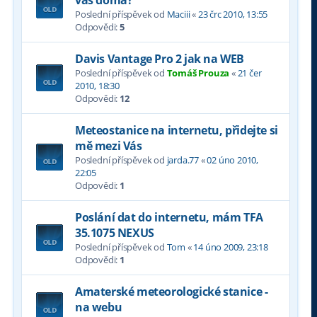
vás doma?
Poslední příspěvek od
Maciii
«
23 črc 2010, 13:55
Odpovědi:
5
Davis Vantage Pro 2 jak na WEB
Poslední příspěvek od
Tomáš Prouza
«
21 čer
2010, 18:30
Odpovědi:
12
Meteostanice na internetu, přidejte si
mě mezi Vás
Poslední příspěvek od
jarda.77
«
02 úno 2010,
22:05
Odpovědi:
1
Poslání dat do internetu, mám TFA
35.1075 NEXUS
Poslední příspěvek od
Tom
«
14 úno 2009, 23:18
Odpovědi:
1
Amaterské meteorologické stanice -
na webu