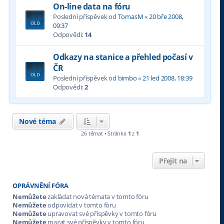
On-line data na fóru
Poslední příspěvek od
TomasM
«
20 bře 2008,
09:37
Odpovědi:
14
Odkazy na stanice a přehled počasí v
ČR
Poslední příspěvek od
bimbo
«
21 led 2008, 18:39
Odpovědi:
2
Nové téma
26 témat • Stránka
1
z
1
Přejít na
OPRÁVNĚNÍ FÓRA
Nemůžete
zakládat nová témata v tomto fóru
Nemůžete
odpovídat v tomto fóru
Nemůžete
upravovat své příspěvky v tomto fóru
Nemůžete
mazat své příspěvky v tomto fóru