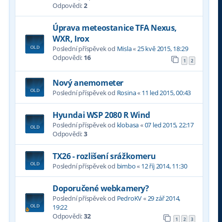
Odpovědi:
2
Úprava meteostanice TFA Nexus,
WXR, Irox
Poslední příspěvek od
Misla
«
25 kvě 2015, 18:29
Odpovědi:
16
1
2
Nový anemometer
Poslední příspěvek od
Rosina
«
11 led 2015, 00:43
Hyundai WSP 2080 R Wind
Poslední příspěvek od
klobasa
«
07 led 2015, 22:17
Odpovědi:
3
TX26 - rozlišení srážkomeru
Poslední příspěvek od
bimbo
«
12 říj 2014, 11:30
Doporučené webkamery?
Poslední příspěvek od
PedroKV
«
29 zář 2014,
19:22
Odpovědi:
32
1
2
3