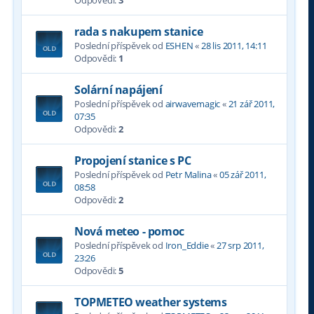
Odpovědi:
3
rada s nakupem stanice
Poslední příspěvek od
ESHEN
«
28 lis 2011, 14:11
Odpovědi:
1
Solární napájení
Poslední příspěvek od
airwavemagic
«
21 zář 2011,
07:35
Odpovědi:
2
Propojení stanice s PC
Poslední příspěvek od
Petr Malina
«
05 zář 2011,
08:58
Odpovědi:
2
Nová meteo - pomoc
Poslední příspěvek od
Iron_Eddie
«
27 srp 2011,
23:26
Odpovědi:
5
TOPMETEO weather systems