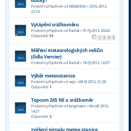
budky?
Poslední příspěvek od
MišákStilo
«
20 lis 2012,
22:14
Vytápění srážkoměru
Poslední příspěvek od
fractal
«
31 říj 2012, 20:24
Odpovědi:
51
1
2
3
4
Měření meteorologických veličin
(čidla Vernier)
Poslední příspěvek od
fractal
«
18 říj 2012, 10:37
Výběr meteostanice
Poslední příspěvek od
vejv
«
08 říj 2012, 21:26
Odpovědi:
1
Topcom 265 NE a srážkoměr
Poslední příspěvek od
langmann
«
04 zář 2012,
14:21
Odpovědi:
3
zvýšení signalu meteo stanice