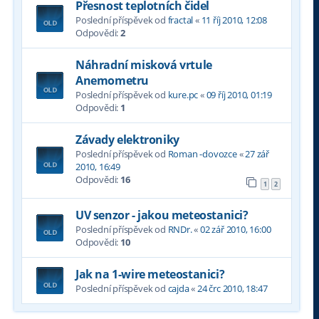
Přesnost teplotních čidel
Poslední příspěvek od
fractal
«
11 říj 2010, 12:08
Odpovědi:
2
Náhradní misková vrtule
Anemometru
Poslední příspěvek od
kure.pc
«
09 říj 2010, 01:19
Odpovědi:
1
Závady elektroniky
Poslední příspěvek od
Roman -dovozce
«
27 zář
2010, 16:49
Odpovědi:
16
1
2
UV senzor - jakou meteostanici?
Poslední příspěvek od
RNDr.
«
02 zář 2010, 16:00
Odpovědi:
10
Jak na 1-wire meteostanici?
Poslední příspěvek od
cajda
«
24 črc 2010, 18:47