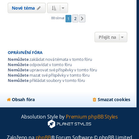
Nové téma
2
88 témat
1
Další
Přejít na
OPRÁVNĚNÍ FÓRA
Nemůžete
zakládat nová témata v tomto fóru
Nemůžete
odpovídat v tomto fóru
Nemůžete
upravovat své příspěvky v tomto fóru
Nemůžete
mazat své příspěvky v tomto fóru
Nemůžete
přikládat soubory v tomto fóru
Obsah fóra
Smazat cookies
Absolution Style by
Premium phpBB Styles
Založeno na
phpBB
® Forum Software © phpBB Limited