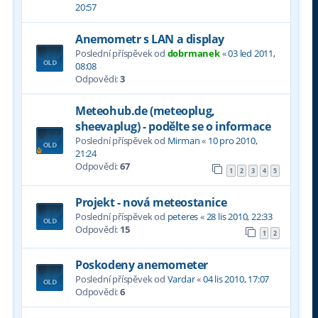
20:57
Anemometr s LAN a display
Poslední příspěvek od
dobrmanek
«
03 led 2011,
08:08
Odpovědi:
3
Meteohub.de (meteoplug,
sheevaplug) - podělte se o informace
Poslední příspěvek od
Mirman
«
10 pro 2010,
21:24
Odpovědi:
67
1
2
3
4
5
Projekt - nová meteostanice
Poslední příspěvek od
peteres
«
28 lis 2010, 22:33
Odpovědi:
15
1
2
Poskodeny anemometer
Poslední příspěvek od
Vardar
«
04 lis 2010, 17:07
Odpovědi:
6