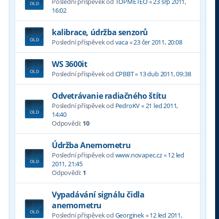
Poslední příspěvek od
TOPMETEO
«
23 srp 2011,
16:02
kalibrace, údržba senzorů
Poslední příspěvek od
vaca
«
23 čer 2011, 20:08
WS 3600it
Poslední příspěvek od
CPBBT
«
13 dub 2011, 09:38
Odvetrávanie radiačného štítu
Poslední příspěvek od
PedroKV
«
21 led 2011,
14:40
Odpovědi:
10
Údržba Anemometru
Poslední příspěvek od
www.novapec.cz
«
12 led
2011, 21:45
Odpovědi:
1
Vypadávání signálu čidla
anemometru
Poslední příspěvek od
Georginek
«
12 led 2011,