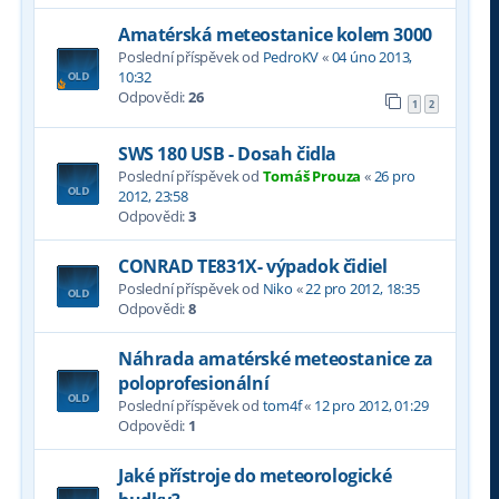
Amatérská meteostanice kolem 3000
Poslední příspěvek od
PedroKV
«
04 úno 2013,
10:32
Odpovědi:
26
1
2
SWS 180 USB - Dosah čidla
Poslední příspěvek od
Tomáš Prouza
«
26 pro
2012, 23:58
Odpovědi:
3
CONRAD TE831X- výpadok čidiel
Poslední příspěvek od
Niko
«
22 pro 2012, 18:35
Odpovědi:
8
Náhrada amatérské meteostanice za
poloprofesionální
Poslední příspěvek od
tom4f
«
12 pro 2012, 01:29
Odpovědi:
1
Jaké přístroje do meteorologické