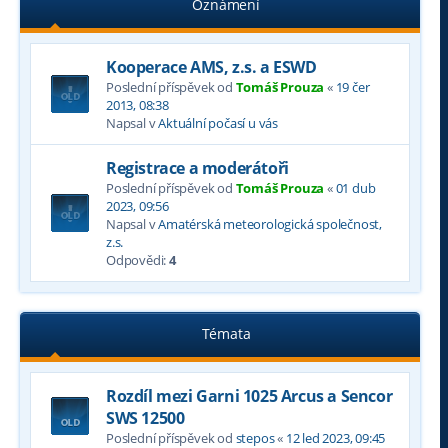
Oznámení
Kooperace AMS, z.s. a ESWD
Poslední příspěvek od
Tomáš Prouza
«
19 čer
2013, 08:38
Napsal v
Aktuální počasí u vás
Registrace a moderátoři
Poslední příspěvek od
Tomáš Prouza
«
01 dub
2023, 09:56
Napsal v
Amatérská meteorologická společnost,
z.s.
Odpovědi:
4
Témata
Rozdíl mezi Garni 1025 Arcus a Sencor
SWS 12500
Poslední příspěvek od
stepos
«
12 led 2023, 09:45