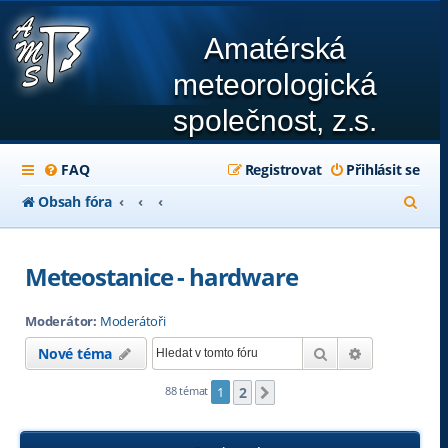
Amatérská
meteorologická
společnost, z.s.
FAQ
Registrovat
Přihlásit se
H
Obsah fóra
l
e
Meteostanice - hardware
d
Moderátor:
Moderátoři
a
Hledat
Pokročilé hl
Nové téma
t
2
88 témat
1
Další