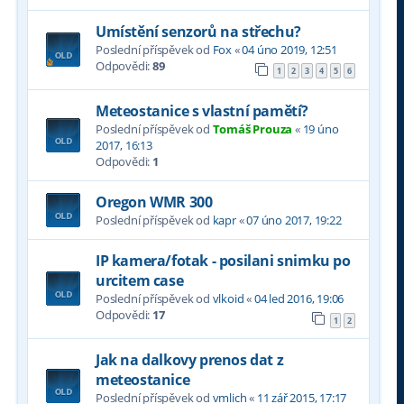
Umístění senzorů na střechu?
Poslední příspěvek od
Fox
«
04 úno 2019, 12:51
Odpovědi:
89
1
2
3
4
5
6
Meteostanice s vlastní pamětí?
Poslední příspěvek od
Tomáš Prouza
«
19 úno
2017, 16:13
Odpovědi:
1
Oregon WMR 300
Poslední příspěvek od
kapr
«
07 úno 2017, 19:22
IP kamera/fotak - posilani snimku po
urcitem case
Poslední příspěvek od
vlkoid
«
04 led 2016, 19:06
Odpovědi:
17
1
2
Jak na dalkovy prenos dat z
meteostanice
Poslední příspěvek od
vmlich
«
11 zář 2015, 17:17