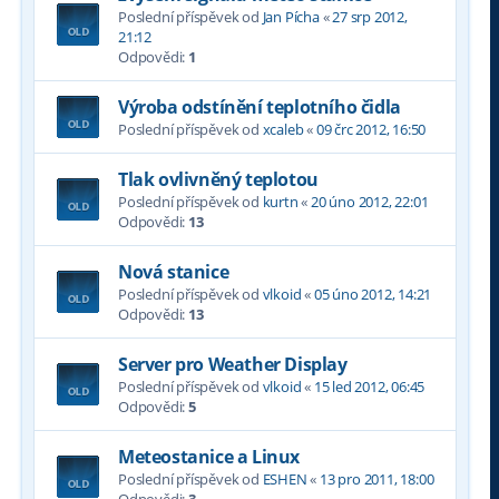
Poslední příspěvek od
Jan Pícha
«
27 srp 2012,
21:12
Odpovědi:
1
Výroba odstínění teplotního čidla
Poslední příspěvek od
xcaleb
«
09 črc 2012, 16:50
Tlak ovlivněný teplotou
Poslední příspěvek od
kurtn
«
20 úno 2012, 22:01
Odpovědi:
13
Nová stanice
Poslední příspěvek od
vlkoid
«
05 úno 2012, 14:21
Odpovědi:
13
Server pro Weather Display
Poslední příspěvek od
vlkoid
«
15 led 2012, 06:45
Odpovědi:
5
Meteostanice a Linux
Poslední příspěvek od
ESHEN
«
13 pro 2011, 18:00