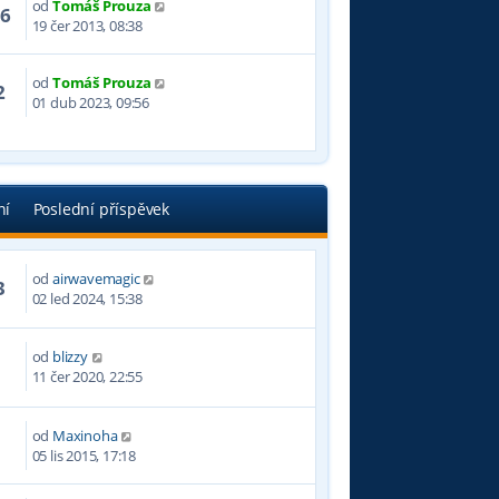
od
Tomáš Prouza
56
19 čer 2013, 08:38
od
Tomáš Prouza
2
01 dub 2023, 09:56
ní
Poslední příspěvek
od
airwavemagic
3
02 led 2024, 15:38
od
blizzy
1
11 čer 2020, 22:55
od
Maxinoha
7
05 lis 2015, 17:18