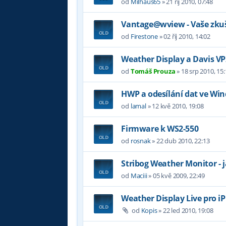
od
Milhaus65
»
21 říj 2010, 07:48
Vantage@wview - Vaše zku
od
Firestone
»
02 říj 2010, 14:02
Weather Display a Davis VP
od
Tomáš Prouza
»
18 srp 2010, 15
HWP a odesílání dat ve Wi
od
lamal
»
12 kvě 2010, 19:08
Firmware k WS2-550
od
rosnak
»
22 dub 2010, 22:13
Stribog Weather Monitor - 
od
Maciii
»
05 kvě 2009, 22:49
Weather Display Live pro i
od
Kopis
»
22 led 2010, 19:08