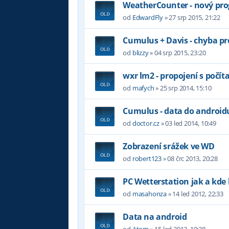
WeatherCounter - nový pro
od
EdwardFly
»
27 srp 2015, 21:22
Cumulus + Davis - chyba p
od
blizzy
»
04 srp 2015, 23:20
wxr lm2 - propojení s počí
od
mafych
»
25 srp 2014, 15:10
Cumulus - data do androidu
od
doctor.cz
»
03 led 2014, 10:49
Zobrazení srážek ve WD
od
robert123
»
08 črc 2013, 20:28
PC Wetterstation jak a kde
od
masahonza
»
14 led 2012, 22:33
Data na android
od
Atom
»
15 led 2013, 10:38