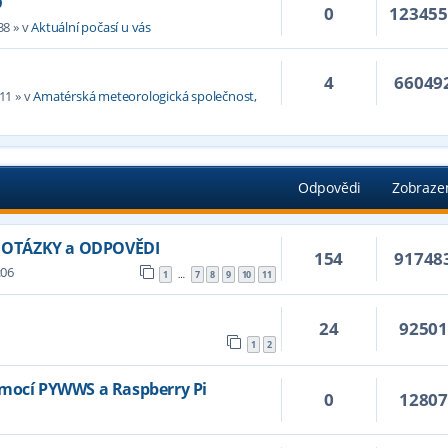
D
0
12345
38
» v
Aktuální počasí u vás
4
66049
:11
» v
Amatérská meteorologická společnost,
Odpovědi
Zobraze
D) OTÁZKY a ODPOVĚDI
154
91748
:06
1
7
8
9
10
11
…
24
9250
1
2
omocí PYWWS a Raspberry Pi
0
1280