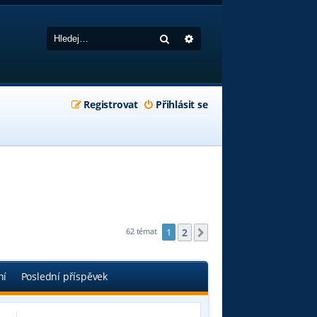
Hledat
Pokročilé hledání
Registrovat
Přihlásit se
2
62 témat
1
Další
ní
Poslední příspěvek