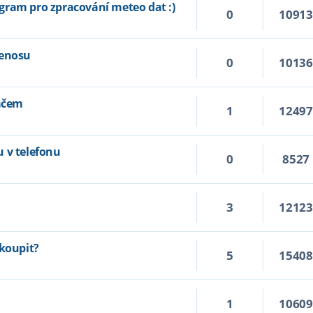
gram pro zpracování meteo dat :)
0
1091
renosu
0
1013
tačem
1
1249
 v telefonu
0
8527
3
1212
 koupit?
5
1540
1
1060