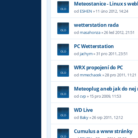
Meteostanice - Linux s w
od
ESHEN
»
11 úno 2012, 14:24
wetterstation rada
od
masahonza
»
26 led 2012, 21:51
PC Wetterstation
od
jachym
»
31 pro 2011, 23:51
WRX propojení do PC
od
mmechacek
»
28 pro 2011, 11:21
Meteoplug aneb jak do nej
od
cvp
»
15 pro 2009, 11:53
WD Live
od
Baky
»
26 srp 2011, 12:12
Cumulus a www stránky