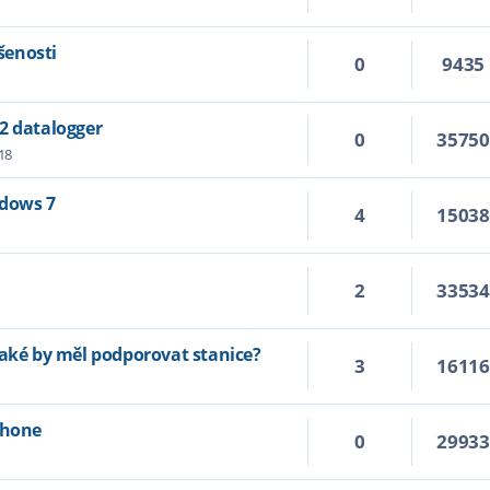
šenosti
0
9435
2 datalogger
0
3575
:18
ndows 7
4
1503
2
3353
jaké by měl podporovat stanice?
3
1611
Phone
0
2993