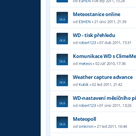
od
ESHEN
»
08 srp 2011, 15:28
Meteostanice online
od
ESHEN
»
21 úno 2011, 21:39
WD - tisk přehledu
od
robert123
»
07 dub 2011, 15:31
Komunikace WD s ClimeMe
od
meteos
»
02 zář 2010, 17:36
Weather capture advance
od
Kubík
»
02 led 2011, 21:42
WD-nastavení měsíčního p
od
robert123
»
01 úno 2011, 13:26
Meteopoll
od
omicron
»
21 led 2011, 16:44