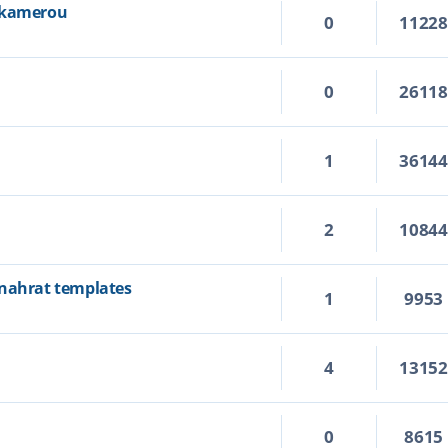
ebkamerou
0
1122
0
2611
1
3614
2
1084
 nahrat templates
1
9953
4
1315
0
8615