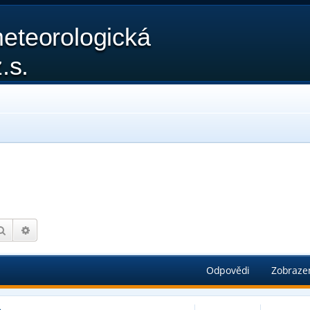
eteorologická
.s.
Hledat
Pokročilé hledání
Odpovědi
Zobraze