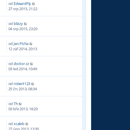
od
EdwardFly
3
27 srp 2015, 21:22
od
blizzy
6
04 srp 2015, 23:20
od
Jan Pícha
7
12 zář 2014, 20:13
od
doctor.cz
03 led 2014, 10:49
od
robert123
3
25 črc 2013, 08:34
od
Th
8
03 bře 2013, 18:20
od
xcaleb
9
27 úno 2013, 13:30