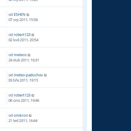
od
ESHEN
0
07 srp 2011, 15:58
od
robert123
8
02 kvě 2011, 20:54
od
meteos
9
24 dub 2011, 16:31
od
meteo-padochov
8
03 bře 2011, 19:15
od
robert123
3
06 úno 2011, 19:46
od
omicron
7
21 led 2011, 16:44