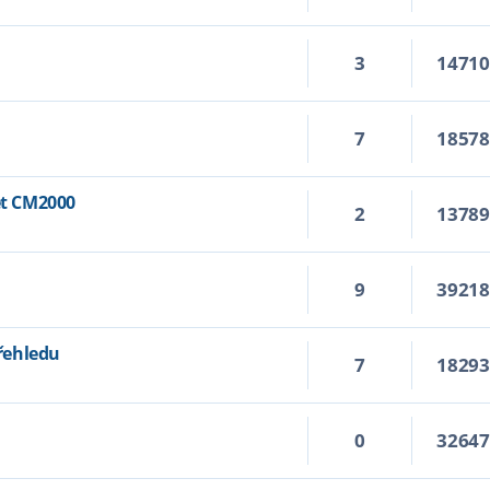
3
1471
7
1857
t CM2000
2
1378
9
3921
řehledu
7
1829
0
3264