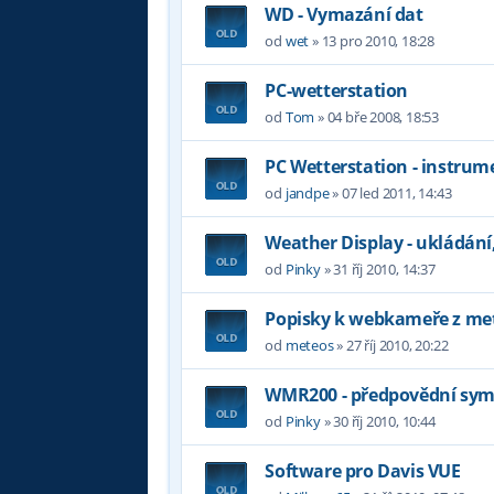
WD - Vymazání dat
od
wet
»
13 pro 2010, 18:28
PC-wetterstation
od
Tom
»
04 bře 2008, 18:53
PC Wetterstation - instrum
od
jandpe
»
07 led 2011, 14:43
Weather Display - ukládání
od
Pinky
»
31 říj 2010, 14:37
Popisky k webkameře z me
od
meteos
»
27 říj 2010, 20:22
WMR200 - předpovědní sym
od
Pinky
»
30 říj 2010, 10:44
Software pro Davis VUE