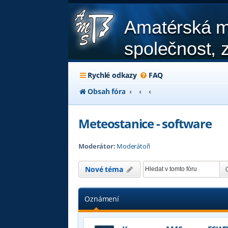
Amatérská m
společnost, z
Rychlé odkazy
FAQ
Obsah fóra
Meteostanice - software
Moderátor:
Moderátoři
Nové téma
Oznámení