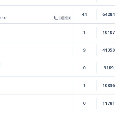
44
6429
08:37
1
2
3
u
1
1010
9
4135
S
0
9109
1
1083
0
1178