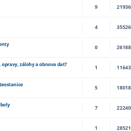
9
2193
4
3552
enty
0
2618
, opravy, zálohy a obnova dat?
1
1164
teostanice
5
1801
boly
7
2224
1
2852