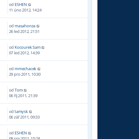
od
ESHEN
8
11 úno 2012, 14:24
od
masahonza
8
26 led 2012, 21:51
od
Kocourek Sam
4
07 led 2012, 14:39
od
mmechacek
4
29 pro 2011, 10:30
od
Tom
06 říj 2011, 21:39
od
tamysk
2
06 zář 2011, 09:33
od
ESHEN
08 srp 2011, 15:28