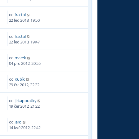
od
fractal
4
22 led 2013, 19:50
od
fractal
7
22 led 2013, 19:47
od
marek
8
04 pro 2012, 20:55
od
Kubík
29 črc 2012, 22:22
od
jirkapocatky
6
19 čer 2012, 21:22
od
Jaro
1
14 kvě 2012, 22:42