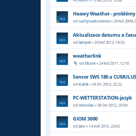
Heawy Weather - problémy
od
suchysvatonovice
»
29 led 2009, 
Aktualizace datumu a čas
od
lampet
»
20 led 2013, 16:52
weatherlink
od
tibore
»
24 led 2011, 12:10
Sencor SWS 180 a CUMULU
od
Kubík
»
29 črc 2012, 22:22
PC-WETTERSTATION-jazyk
od
micoslav
»
09 čer 2012, 20:34
GIOM 3000
od
Jaro
»
14 kvě 2012, 22:42