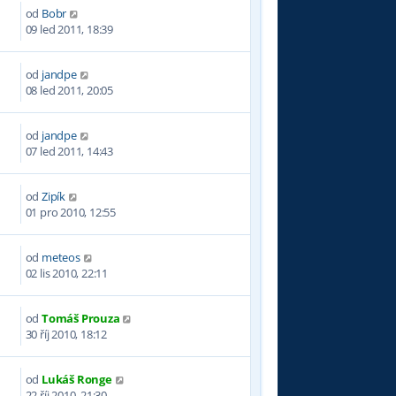
od
Bobr
6
09 led 2011, 18:39
od
jandpe
6
08 led 2011, 20:05
od
jandpe
8
07 led 2011, 14:43
od
Zipík
3
01 pro 2010, 12:55
od
meteos
8
02 lis 2010, 22:11
od
Tomáš Prouza
0
30 říj 2010, 18:12
od
Lukáš Ronge
1
22 říj 2010, 21:30