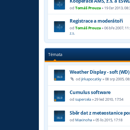
Kooperace AMS, z.s. a ESW
od
Tomáš Prouza
»
19 čer 2013, 08:
Registrace a moderátoři
od
Tomáš Prouza
»
06 bře 2007, 11
z.s.
Témata
Weather Display - soft (W
od
jirkapocatky
»
08 srp 2005, 08
Cumulus software
od
supercela
»
29 led 2010, 17:54
Sběr dat z meteostanice p
od
Maxinoha
»
05 lis 2015, 17:18