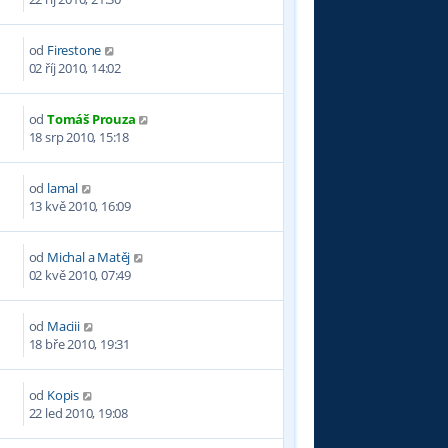
od
Firestone
02 říj 2010, 14:02
od
Tomáš Prouza
0
18 srp 2010, 15:18
od
lamal
8
13 kvě 2010, 16:09
od
Michal a Matěj
4
02 kvě 2010, 07:49
od
Maciii
6
18 bře 2010, 19:31
od
Kopis
3
22 led 2010, 19:08