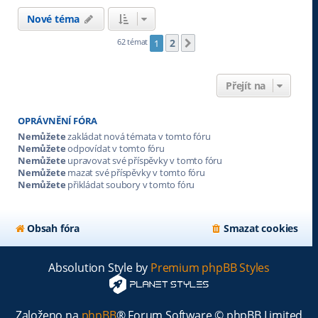
Nové téma
2
62 témat
1
Další
Přejít na
OPRÁVNĚNÍ FÓRA
Nemůžete
zakládat nová témata v tomto fóru
Nemůžete
odpovídat v tomto fóru
Nemůžete
upravovat své příspěvky v tomto fóru
Nemůžete
mazat své příspěvky v tomto fóru
Nemůžete
přikládat soubory v tomto fóru
Obsah fóra
Smazat cookies
Absolution Style by
Premium phpBB Styles
Založeno na
phpBB
® Forum Software © phpBB Limited