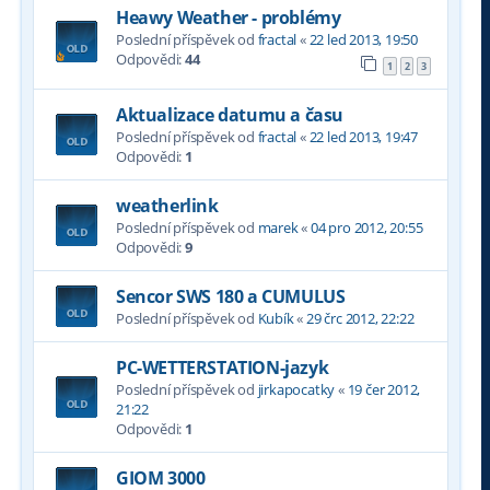
Heawy Weather - problémy
Poslední příspěvek od
fractal
«
22 led 2013, 19:50
Odpovědi:
44
1
2
3
Aktualizace datumu a času
Poslední příspěvek od
fractal
«
22 led 2013, 19:47
Odpovědi:
1
weatherlink
Poslední příspěvek od
marek
«
04 pro 2012, 20:55
Odpovědi:
9
Sencor SWS 180 a CUMULUS
Poslední příspěvek od
Kubík
«
29 črc 2012, 22:22
PC-WETTERSTATION-jazyk
Poslední příspěvek od
jirkapocatky
«
19 čer 2012,
21:22
Odpovědi:
1
GIOM 3000