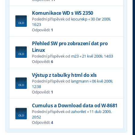
Komunikace WD s WS 2350
Poslední příspěvek od
kocurekp
«
30 čer 2009,
16:23
Odpovědi:
1
Přehled SW pro zobrazení dat pro
Linux
Poslední příspěvek od
m23
«
21 kvě 2009, 14:03
Odpovědi:
6
Výstup z tabulky html do xls
Poslední příspěvek od
langmann
«
06 kvě 2009,
12:38
Odpovědi:
1
Cumulus a Download data od W-8681
Poslední příspěvek od
zahorilet
«
11 dub 2009,
20:52
Odpovědi:
4