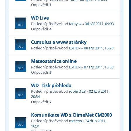
Odpovědi:
1
WD Live
Poslední příspěvek od
tamysk
«
06 zář 2011, 09:33
Odpovědi:
4
Cumulus a www stránky
Poslední příspěvek od
ESHEN
«
08 srp 2011, 15:28
Meteostanice online
Poslední příspěvek od
ESHEN
«
07 srp 2011, 15:58
Odpovědi:
3
WD - tisk přehledu
Poslední příspěvek od
robert123
«
02 kvě 2011,
20:54
Odpovědi:
7
Komunikace WD s ClimeMet CM2000
Poslední příspěvek od
meteos
«
24 dub 2011,
16:31