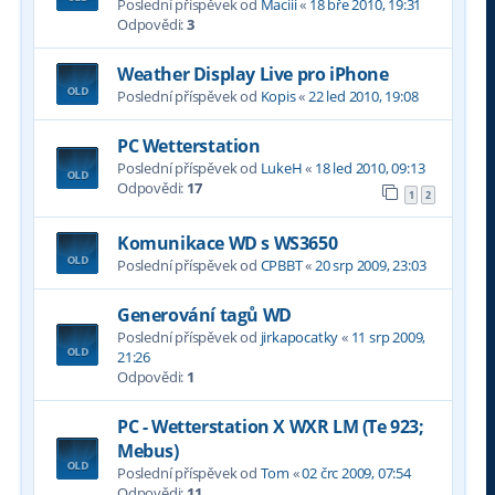
Poslední příspěvek od
Maciii
«
18 bře 2010, 19:31
Odpovědi:
3
Weather Display Live pro iPhone
Poslední příspěvek od
Kopis
«
22 led 2010, 19:08
PC Wetterstation
Poslední příspěvek od
LukeH
«
18 led 2010, 09:13
Odpovědi:
17
1
2
Komunikace WD s WS3650
Poslední příspěvek od
CPBBT
«
20 srp 2009, 23:03
Generování tagů WD
Poslední příspěvek od
jirkapocatky
«
11 srp 2009,
21:26
Odpovědi:
1
PC - Wetterstation X WXR LM (Te 923;
Mebus)
Poslední příspěvek od
Tom
«
02 črc 2009, 07:54
Odpovědi:
11