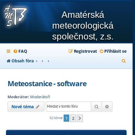
Amatérská
meteorologická
společnost, z.s.
FAQ
Registrovat
Přihlásit se
H
Obsah fóra
l
e
Meteostanice - software
d
Moderátor:
Moderátoři
a
Hledat
Pokročilé hl
Nové téma
t
2
62 témat
1
Další