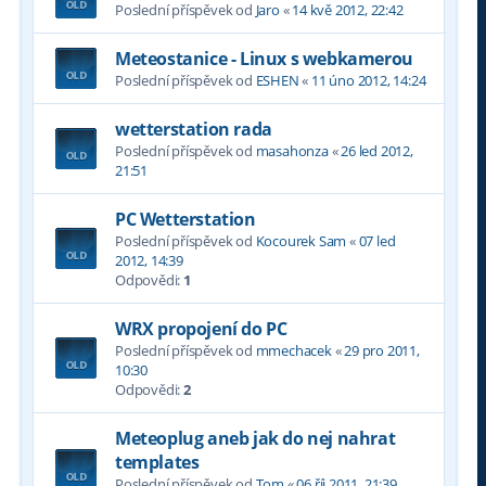
Poslední příspěvek od
Jaro
«
14 kvě 2012, 22:42
Meteostanice - Linux s webkamerou
Poslední příspěvek od
ESHEN
«
11 úno 2012, 14:24
wetterstation rada
Poslední příspěvek od
masahonza
«
26 led 2012,
21:51
PC Wetterstation
Poslední příspěvek od
Kocourek Sam
«
07 led
2012, 14:39
Odpovědi:
1
WRX propojení do PC
Poslední příspěvek od
mmechacek
«
29 pro 2011,
10:30
Odpovědi:
2
Meteoplug aneb jak do nej nahrat
templates
Poslední příspěvek od
Tom
«
06 říj 2011, 21:39