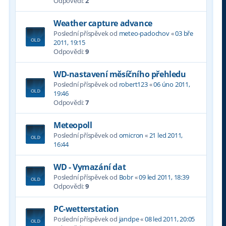
Odpovědi:
2
Weather capture advance
Poslední příspěvek od
meteo-padochov
«
03 bře
2011, 19:15
Odpovědi:
9
WD-nastavení měsíčního přehledu
Poslední příspěvek od
robert123
«
06 úno 2011,
19:46
Odpovědi:
7
Meteopoll
Poslední příspěvek od
omicron
«
21 led 2011,
16:44
WD - Vymazání dat
Poslední příspěvek od
Bobr
«
09 led 2011, 18:39
Odpovědi:
9
PC-wetterstation
Poslední příspěvek od
jandpe
«
08 led 2011, 20:05