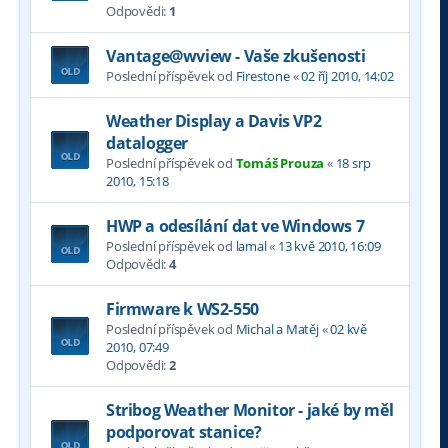
Odpovědi:
1
Vantage@wview - Vaše zkušenosti
Poslední příspěvek od
Firestone
«
02 říj 2010, 14:02
Weather Display a Davis VP2
datalogger
Poslední příspěvek od
Tomáš Prouza
«
18 srp
2010, 15:18
HWP a odesílání dat ve Windows 7
Poslední příspěvek od
lamal
«
13 kvě 2010, 16:09
Odpovědi:
4
Firmware k WS2-550
Poslední příspěvek od
Michal a Matěj
«
02 kvě
2010, 07:49
Odpovědi:
2
Stribog Weather Monitor - jaké by měl
podporovat stanice?