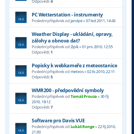
Odpovědi:
4
PC Wetterstation - instrumenty
Poslední příspěvek od
jandpe
«
07 led 2011, 14:43
Weather Display - ukládání, opravy,
zálohy a obnova dat?
Poslední příspěvek od
Zipík
«
01 pro 2010, 12:55
Odpovědi:
1
Popisky k webkameře z meteostanice
Poslední příspěvek od
meteos
«
02 lis 2010, 22:11
Odpovědi:
5
WMR200 - předpovědní symboly
Poslední příspěvek od
Tomáš Prouza
«
30 říj
2010, 18:12
Odpovědi:
7
Software pro Davis VUE
Poslední příspěvek od
Lukáš Ronge
«
22 říj 2010,
21:30