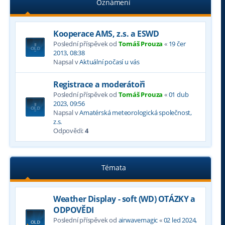
Oznámení
Kooperace AMS, z.s. a ESWD
Poslední příspěvek od
Tomáš Prouza
«
19 čer
2013, 08:38
Napsal v
Aktuální počasí u vás
Registrace a moderátoři
Poslední příspěvek od
Tomáš Prouza
«
01 dub
2023, 09:56
Napsal v
Amatérská meteorologická společnost,
z.s.
Odpovědi:
4
Témata
Weather Display - soft (WD) OTÁZKY a
ODPOVĚDI
Poslední příspěvek od
airwavemagic
«
02 led 2024,