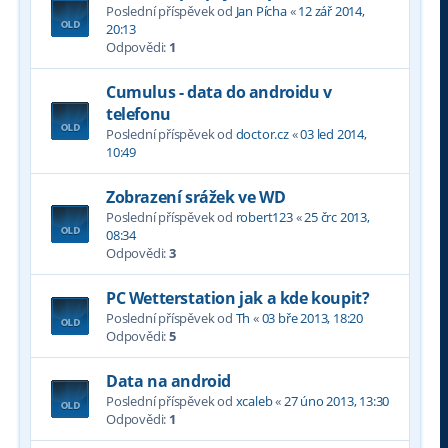
Poslední příspěvek od
Jan Pícha
«
12 zář 2014,
20:13
Odpovědi:
1
Cumulus - data do androidu v
telefonu
Poslední příspěvek od
doctor.cz
«
03 led 2014,
10:49
Zobrazení srážek ve WD
Poslední příspěvek od
robert123
«
25 črc 2013,
08:34
Odpovědi:
3
PC Wetterstation jak a kde koupit?
Poslední příspěvek od
Th
«
03 bře 2013, 18:20
Odpovědi:
5
Data na android
Poslední příspěvek od
xcaleb
«
27 úno 2013, 13:30
Odpovědi:
1