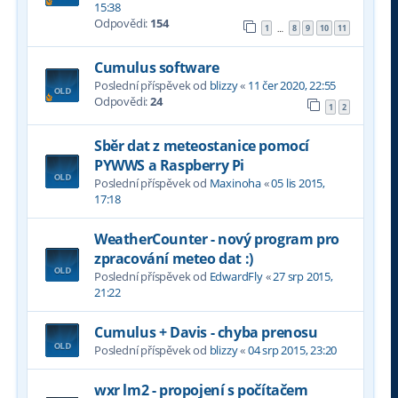
15:38
Odpovědi:
154
1
8
9
10
11
…
Cumulus software
Poslední příspěvek od
blizzy
«
11 čer 2020, 22:55
Odpovědi:
24
1
2
Sběr dat z meteostanice pomocí
PYWWS a Raspberry Pi
Poslední příspěvek od
Maxinoha
«
05 lis 2015,
17:18
WeatherCounter - nový program pro
zpracování meteo dat :)
Poslední příspěvek od
EdwardFly
«
27 srp 2015,
21:22
Cumulus + Davis - chyba prenosu
Poslední příspěvek od
blizzy
«
04 srp 2015, 23:20
wxr lm2 - propojení s počítačem