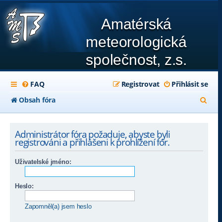
Amatérská
meteorologická
společnost, z.s.
FAQ
Registrovat
Přihlásit se
H
Obsah fóra
l
e
Administrátor fóra požaduje, abyste byli
registrováni a přihlášeni k prohlížení fór.
d
a
Uživatelské jméno:
t
Heslo:
Zapomněl(a) jsem heslo