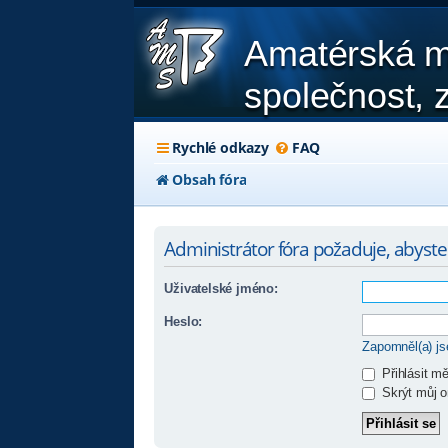
Amatérská m
společnost, z
Rychlé odkazy
FAQ
Obsah fóra
Administrátor fóra požaduje, abyste b
Uživatelské jméno:
Heslo:
Zapomněl(a) j
Přihlásit m
Skrýt můj on