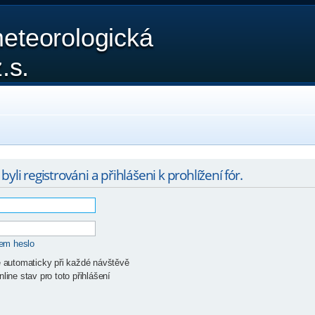
eteorologická
.s.
yli registrováni a přihlášeni k prohlížení fór.
sem heslo
ě automaticky při každé návštěvě
line stav pro toto přihlášení