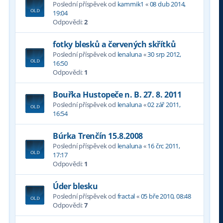
Poslední příspěvek od
kammik1
«
08 dub 2014,
19:04
Odpovědi:
2
fotky blesků a červených skřítků
Poslední příspěvek od
lenaluna
«
30 srp 2012,
16:50
Odpovědi:
1
Bouřka Hustopeče n. B. 27. 8. 2011
Poslední příspěvek od
lenaluna
«
02 zář 2011,
16:54
Búrka Trenčín 15.8.2008
Poslední příspěvek od
lenaluna
«
16 črc 2011,
17:17
Odpovědi:
1
Úder blesku
Poslední příspěvek od
fractal
«
05 bře 2010, 08:48
Odpovědi:
7