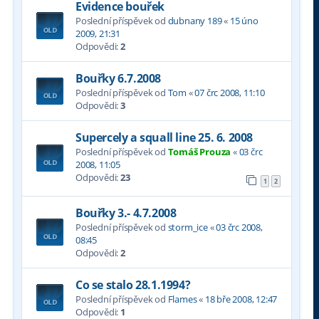
Evidence bouřek
Poslední příspěvek od
dubnany 189
«
15 úno
2009, 21:31
Odpovědi:
2
Bouřky 6.7.2008
Poslední příspěvek od
Tom
«
07 črc 2008, 11:10
Odpovědi:
3
Supercely a squall line 25. 6. 2008
Poslední příspěvek od
Tomáš Prouza
«
03 črc
2008, 11:05
Odpovědi:
23
1
2
Bouřky 3.- 4.7.2008
Poslední příspěvek od
storm_ice
«
03 črc 2008,
08:45
Odpovědi:
2
Co se stalo 28.1.1994?
Poslední příspěvek od
Flames
«
18 bře 2008, 12:47
Odpovědi:
1