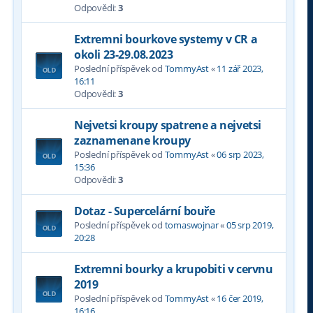
Odpovědi:
3
Extremni bourkove systemy v CR a
okoli 23-29.08.2023
Poslední příspěvek od
TommyAst
«
11 zář 2023,
16:11
Odpovědi:
3
Nejvetsi kroupy spatrene a nejvetsi
zaznamenane kroupy
Poslední příspěvek od
TommyAst
«
06 srp 2023,
15:36
Odpovědi:
3
Dotaz - Supercelární bouře
Poslední příspěvek od
tomaswojnar
«
05 srp 2019,
20:28
Extremni bourky a krupobiti v cervnu
2019
Poslední příspěvek od
TommyAst
«
16 čer 2019,
16:16