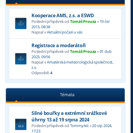
Kooperace AMS, z.s. a ESWD
Poslední příspěvek od
Tomáš Prouza
«
19 čer
2013, 08:38
Napsal v
Aktuální počasí u vás
Registrace a moderátoři
Poslední příspěvek od
Tomáš Prouza
«
01 dub
2023, 09:56
Napsal v
Amatérská meteorologická společnost,
z.s.
Odpovědi:
4
Témata
Silné bouřky a extrémní srážkové
úhrny 13 až 19 srpna 2024
Poslední příspěvek od
TommyAst
«
20 srp 2024,
17:23