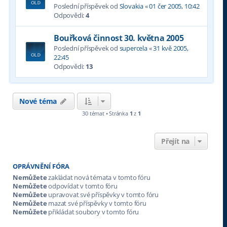
Poslední příspěvek od
Slovakia
«
01 čer 2005, 10:42
Odpovědi:
4
Bouřková činnost 30. května 2005
Poslední příspěvek od
supercela
«
31 kvě 2005,
22:45
Odpovědi:
13
Nové téma
30 témat • Stránka
1
z
1
Přejít na
OPRÁVNĚNÍ FÓRA
Nemůžete
zakládat nová témata v tomto fóru
Nemůžete
odpovídat v tomto fóru
Nemůžete
upravovat své příspěvky v tomto fóru
Nemůžete
mazat své příspěvky v tomto fóru
Nemůžete
přikládat soubory v tomto fóru