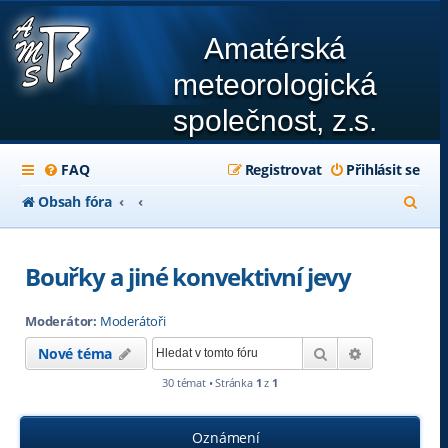
Amatérská
meteorologická
společnost, z.s.
FAQ
Registrovat
Přihlásit se
H
Obsah fóra
l
e
Bouřky a jiné konvektivní jevy
d
Moderátor:
Moderátoři
a
Hledat
Pokročilé hl
Nové téma
t
30 témat • Stránka
1
z
1
Oznámení