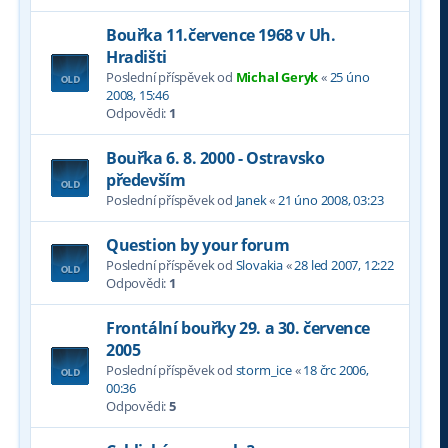
Bouřka 11.července 1968 v Uh.
Hradišti
Poslední příspěvek od
Michal Geryk
«
25 úno
2008, 15:46
Odpovědi:
1
Bouřka 6. 8. 2000 - Ostravsko
především
Poslední příspěvek od
Janek
«
21 úno 2008, 03:23
Question by your forum
Poslední příspěvek od
Slovakia
«
28 led 2007, 12:22
Odpovědi:
1
Frontální bouřky 29. a 30. července
2005
Poslední příspěvek od
storm_ice
«
18 črc 2006,
00:36
Odpovědi:
5