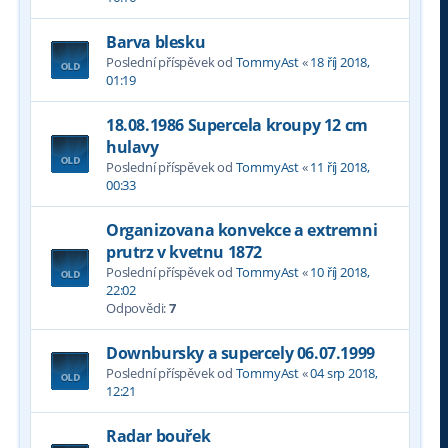
Barva blesku
Poslední příspěvek od
TommyAst
«
18 říj 2018,
01:19
18.08.1986 Supercela kroupy 12 cm
hulavy
Poslední příspěvek od
TommyAst
«
11 říj 2018,
00:33
Organizovana konvekce a extremni
prutrz v kvetnu 1872
Poslední příspěvek od
TommyAst
«
10 říj 2018,
22:02
Odpovědi:
7
Downbursky a supercely 06.07.1999
Poslední příspěvek od
TommyAst
«
04 srp 2018,
12:21
Radar bouřek