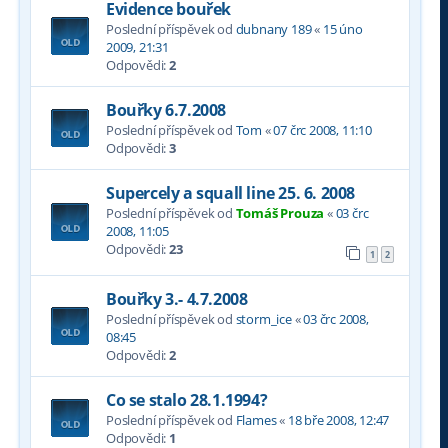
Evidence bouřek
Poslední příspěvek od
dubnany 189
«
15 úno
2009, 21:31
Odpovědi:
2
Bouřky 6.7.2008
Poslední příspěvek od
Tom
«
07 črc 2008, 11:10
Odpovědi:
3
Supercely a squall line 25. 6. 2008
Poslední příspěvek od
Tomáš Prouza
«
03 črc
2008, 11:05
Odpovědi:
23
1
2
Bouřky 3.- 4.7.2008
Poslední příspěvek od
storm_ice
«
03 črc 2008,
08:45
Odpovědi:
2
Co se stalo 28.1.1994?
Poslední příspěvek od
Flames
«
18 bře 2008, 12:47
Odpovědi:
1