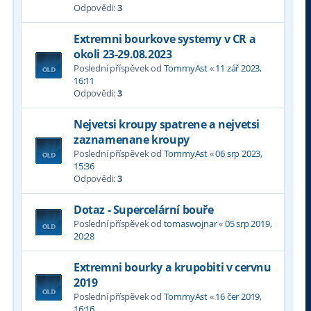
Odpovědi:
3
Extremni bourkove systemy v CR a
okoli 23-29.08.2023
Poslední příspěvek od
TommyAst
«
11 zář 2023,
16:11
Odpovědi:
3
Nejvetsi kroupy spatrene a nejvetsi
zaznamenane kroupy
Poslední příspěvek od
TommyAst
«
06 srp 2023,
15:36
Odpovědi:
3
Dotaz - Supercelární bouře
Poslední příspěvek od
tomaswojnar
«
05 srp 2019,
20:28
Extremni bourky a krupobiti v cervnu
2019
Poslední příspěvek od
TommyAst
«
16 čer 2019,
16:16