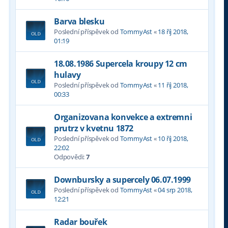
Barva blesku
Poslední příspěvek od
TommyAst
«
18 říj 2018,
01:19
18.08.1986 Supercela kroupy 12 cm
hulavy
Poslední příspěvek od
TommyAst
«
11 říj 2018,
00:33
Organizovana konvekce a extremni
prutrz v kvetnu 1872
Poslední příspěvek od
TommyAst
«
10 říj 2018,
22:02
Odpovědi:
7
Downbursky a supercely 06.07.1999
Poslední příspěvek od
TommyAst
«
04 srp 2018,
12:21
Radar bouřek