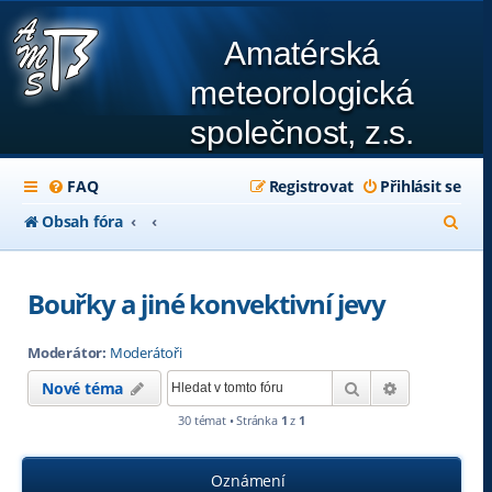
Amatérská
meteorologická
společnost, z.s.
FAQ
Registrovat
Přihlásit se
H
Obsah fóra
l
e
Bouřky a jiné konvektivní jevy
d
Moderátor:
Moderátoři
a
Hledat
Pokročilé hl
Nové téma
t
30 témat • Stránka
1
z
1
Oznámení