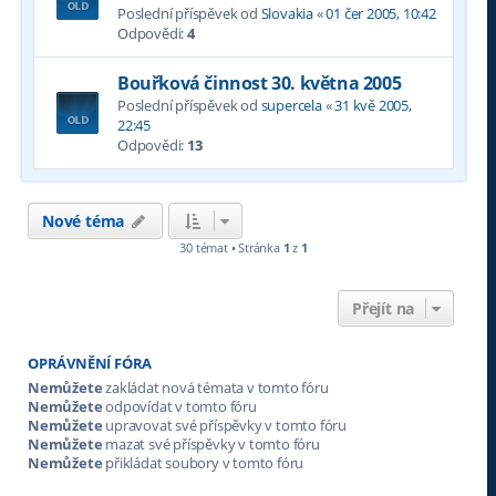
Poslední příspěvek od
Slovakia
«
01 čer 2005, 10:42
Odpovědi:
4
Bouřková činnost 30. května 2005
Poslední příspěvek od
supercela
«
31 kvě 2005,
22:45
Odpovědi:
13
Nové téma
30 témat • Stránka
1
z
1
Přejít na
OPRÁVNĚNÍ FÓRA
Nemůžete
zakládat nová témata v tomto fóru
Nemůžete
odpovídat v tomto fóru
Nemůžete
upravovat své příspěvky v tomto fóru
Nemůžete
mazat své příspěvky v tomto fóru
Nemůžete
přikládat soubory v tomto fóru