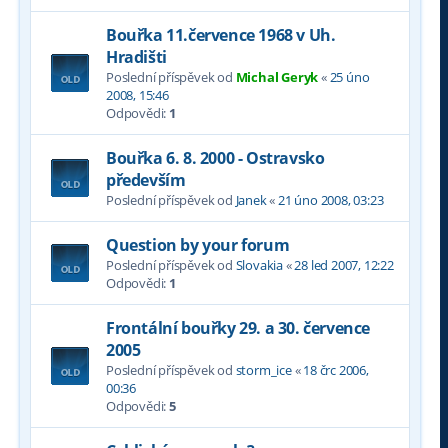
Bouřka 11.července 1968 v Uh.
Hradišti
Poslední příspěvek od
Michal Geryk
«
25 úno
2008, 15:46
Odpovědi:
1
Bouřka 6. 8. 2000 - Ostravsko
především
Poslední příspěvek od
Janek
«
21 úno 2008, 03:23
Question by your forum
Poslední příspěvek od
Slovakia
«
28 led 2007, 12:22
Odpovědi:
1
Frontální bouřky 29. a 30. července
2005
Poslední příspěvek od
storm_ice
«
18 črc 2006,
00:36
Odpovědi:
5