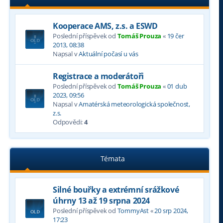
Kooperace AMS, z.s. a ESWD
Poslední příspěvek od
Tomáš Prouza
«
19 čer
2013, 08:38
Napsal v
Aktuální počasí u vás
Registrace a moderátoři
Poslední příspěvek od
Tomáš Prouza
«
01 dub
2023, 09:56
Napsal v
Amatérská meteorologická společnost,
z.s.
Odpovědi:
4
Témata
Silné bouřky a extrémní srážkové
úhrny 13 až 19 srpna 2024
Poslední příspěvek od
TommyAst
«
20 srp 2024,
17:23