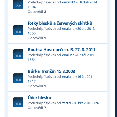
Poslední příspěvek od
kammik1
«
08 dub 2014,
19:04
Odpovědi:
2
fotky blesků a červených skřítků
Poslední příspěvek od
lenaluna
«
30 srp 2012,
16:50
Odpovědi:
1
Bouřka Hustopeče n. B. 27. 8. 2011
Poslední příspěvek od
lenaluna
«
02 zář 2011,
16:54
Búrka Trenčín 15.8.2008
Poslední příspěvek od
lenaluna
«
16 črc 2011,
17:17
Odpovědi:
1
Úder blesku
Poslední příspěvek od
fractal
«
05 bře 2010, 08:48
Odpovědi:
7