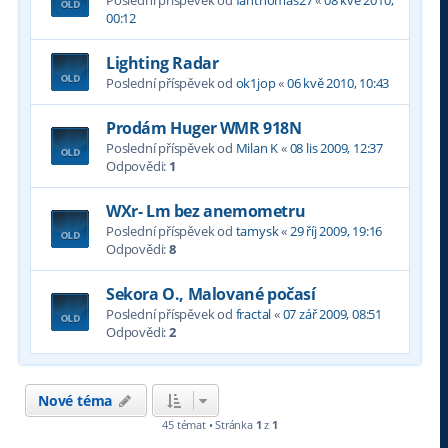
Poslední příspěvek od
fanthomas27
«
08 kvě 2010,
00:12
Lighting Radar
Poslední příspěvek od
ok1jop
«
06 kvě 2010, 10:43
Prodám Huger WMR 918N
Poslední příspěvek od
Milan K
«
08 lis 2009, 12:37
Odpovědi:
1
WXr- Lm bez anemometru
Poslední příspěvek od
tamysk
«
29 říj 2009, 19:16
Odpovědi:
8
Sekora O., Malované počasí
Poslední příspěvek od
fractal
«
07 zář 2009, 08:51
Odpovědi:
2
Nové téma
45 témat • Stránka
1
z
1