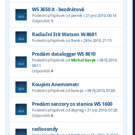
WS 3650 it - bezdrátová
Poslední příspěvek od
pernik
«
21 pro 2010, 00:14
Odpovědi:
1
Radiační štít Watson W-8681
Poslední příspěvek od
frenk
«
28 lis 2010, 21:15
Prodám datalogger WS 8610
Poslední příspěvek od
Michal Geryk
«
09 říj 2010,
08:11
Odpovědi:
4
Koupim Anemometr
Poslední příspěvek od
kure.pc
«
09 říj 2010, 01:06
Predám senzory zo stanice WS 1600
Poslední příspěvek od
zbyneg
«
21 srp 2010, 07:20
Odpovědi:
6
radiosondy