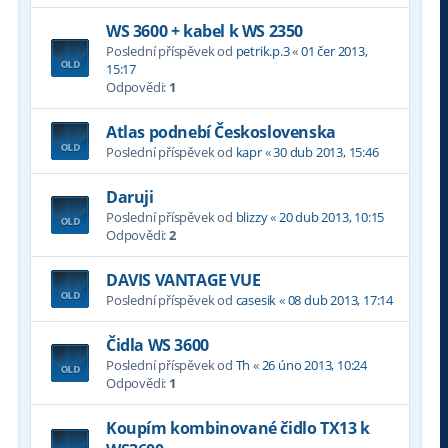
WS 3600 + kabel k WS 2350
Poslední příspěvek od
petrik.p.3
«
01 čer 2013,
15:17
Odpovědi:
1
Atlas podnebí Československa
Poslední příspěvek od
kapr
«
30 dub 2013, 15:46
Daruji
Poslední příspěvek od
blizzy
«
20 dub 2013, 10:15
Odpovědi:
2
DAVIS VANTAGE VUE
Poslední příspěvek od
casesik
«
08 dub 2013, 17:14
Čidla WS 3600
Poslední příspěvek od
Th
«
26 úno 2013, 10:24
Odpovědi:
1
Koupím kombinované čidlo TX13 k