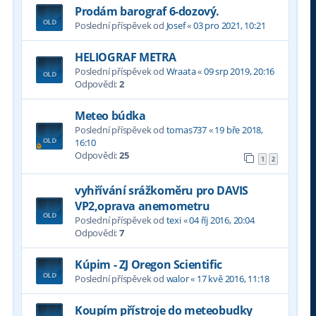
Prodám barograf 6-dozový.
Poslední příspěvek od
Josef
«
03 pro 2021, 10:21
HELIOGRAF METRA
Poslední příspěvek od
Wraata
«
09 srp 2019, 20:16
Odpovědi:
2
Meteo búdka
Poslední příspěvek od
tomas737
«
19 bře 2018,
16:10
Odpovědi:
25
1
2
vyhřívání srážkoměru pro DAVIS
VP2,oprava anemometru
Poslední příspěvek od
texi
«
04 říj 2016, 20:04
Odpovědi:
7
Kúpim - ZJ Oregon Scientific
Poslední příspěvek od
walor
«
17 kvě 2016, 11:18
Koupím přístroje do meteobudky