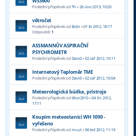
WS3600
Poslední příspěvek od
Th
«
26 úno 2013, 10:20
větročet
Poslední příspěvek od
Bobr
«
01 lis 2012, 18:17
Odpovědi:
1
ASSMANNŮV ASPIRAČNÍ
PSYCHROMETR
Poslední příspěvek od
David
«
02 zář 2012, 10:11
Internetový Teploměr TME
Poslední příspěvek od
David
«
02 zář 2012, 10:04
Meteorologická búdka, prístroje
Poslední příspěvek od
tibor2010
«
04 črc 2012,
17:11
Koupim meteostanici WH 1090 -
vyřešeno
Poslední příspěvek od
m.cut
«
06 led 2012, 11:19