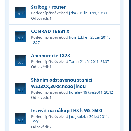
Stribog + router
Poslední příspěvek od
jirka
«
19 lis 2011, 19:30
Odpovědi:
1
CONRAD TE 831 X
Poslední příspěvek od
Iron_Eddie
«
23 zář 2011,
18:27
Anemometr TX23
Poslední příspěvek od
Tom
«
21 zář 2011, 21:37
Odpovědi:
1
Sháním odstavenou stanici
WS23XX,36xx,nebo jinou
Poslední příspěvek od
horale
«
19 kvě 2011, 20:12
Odpovědi:
1
Inzerát na nákup THS k WS-3600
Poslední příspěvek od
juraj.sulek
«
30 led 2011,
19:01
Odpovědi:
2