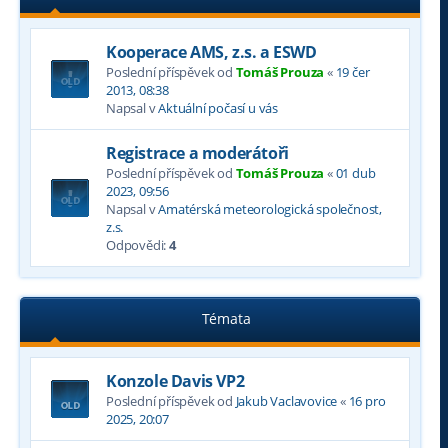
Kooperace AMS, z.s. a ESWD
Poslední příspěvek od
Tomáš Prouza
«
19 čer
2013, 08:38
Napsal v
Aktuální počasí u vás
Registrace a moderátoři
Poslední příspěvek od
Tomáš Prouza
«
01 dub
2023, 09:56
Napsal v
Amatérská meteorologická společnost,
z.s.
Odpovědi:
4
Témata
Konzole Davis VP2
Poslední příspěvek od
Jakub Vaclavovice
«
16 pro
2025, 20:07