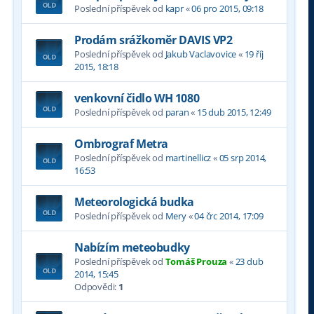
Poslední příspěvek od
kapr
«
06 pro 2015, 09:18
Prodám srážkoměr DAVIS VP2
Poslední příspěvek od
Jakub Vaclavovice
«
19 říj
2015, 18:18
venkovní čidlo WH 1080
Poslední příspěvek od
paran
«
15 dub 2015, 12:49
Ombrograf Metra
Poslední příspěvek od
martinellicz
«
05 srp 2014,
16:53
Meteorologická budka
Poslední příspěvek od
Mery
«
04 črc 2014, 17:09
Nabízím meteobudky
Poslední příspěvek od
Tomáš Prouza
«
23 dub
2014, 15:45
Odpovědi:
1