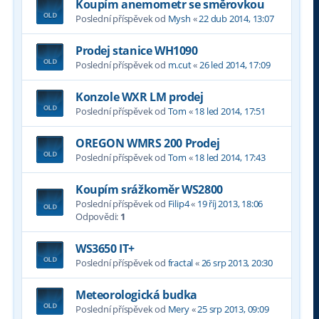
Koupím anemometr se směrovkou
Poslední příspěvek od
Mysh
«
22 dub 2014, 13:07
Prodej stanice WH1090
Poslední příspěvek od
m.cut
«
26 led 2014, 17:09
Konzole WXR LM prodej
Poslední příspěvek od
Tom
«
18 led 2014, 17:51
OREGON WMRS 200 Prodej
Poslední příspěvek od
Tom
«
18 led 2014, 17:43
Koupím srážkoměr WS2800
Poslední příspěvek od
Filip4
«
19 říj 2013, 18:06
Odpovědi:
1
WS3650 IT+
Poslední příspěvek od
fractal
«
26 srp 2013, 20:30
Meteorologická budka
Poslední příspěvek od
Mery
«
25 srp 2013, 09:09