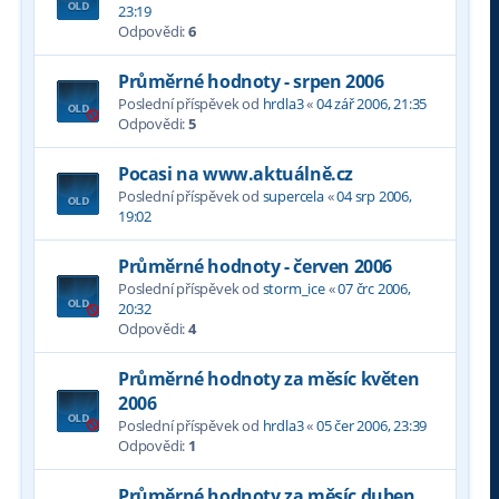
23:19
Odpovědi:
6
Průměrné hodnoty - srpen 2006
Poslední příspěvek od
hrdla3
«
04 zář 2006, 21:35
Odpovědi:
5
Pocasi na www.aktuálně.cz
Poslední příspěvek od
supercela
«
04 srp 2006,
19:02
Průměrné hodnoty - červen 2006
Poslední příspěvek od
storm_ice
«
07 črc 2006,
20:32
Odpovědi:
4
Průměrné hodnoty za měsíc květen
2006
Poslední příspěvek od
hrdla3
«
05 čer 2006, 23:39
Odpovědi:
1
Průměrné hodnoty za měsíc duben