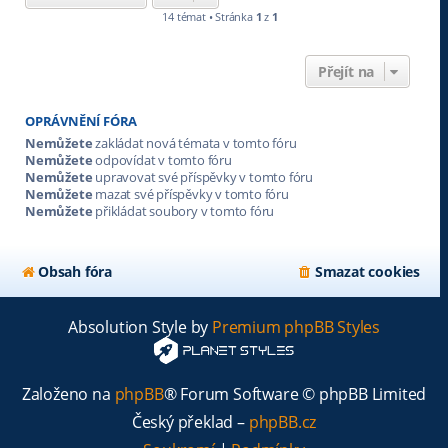
14 témat • Stránka
1
z
1
Přejít na
OPRÁVNĚNÍ FÓRA
Nemůžete
zakládat nová témata v tomto fóru
Nemůžete
odpovídat v tomto fóru
Nemůžete
upravovat své příspěvky v tomto fóru
Nemůžete
mazat své příspěvky v tomto fóru
Nemůžete
přikládat soubory v tomto fóru
Obsah fóra
Smazat cookies
Absolution Style by
Premium phpBB Styles
Založeno na
phpBB
® Forum Software © phpBB Limited
Český překlad –
phpBB.cz