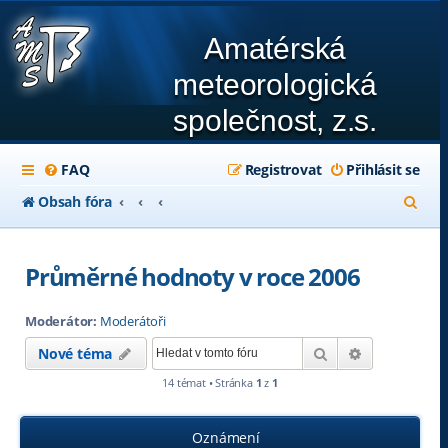
Amatérská
meteorologická
společnost, z.s.
FAQ
Registrovat
Přihlásit se
H
Obsah fóra
l
e
Průměrné hodnoty v roce 2006
d
Moderátor:
Moderátoři
a
Hledat
Pokročilé hl
Nové téma
t
14 témat • Stránka
1
z
1
Oznámení