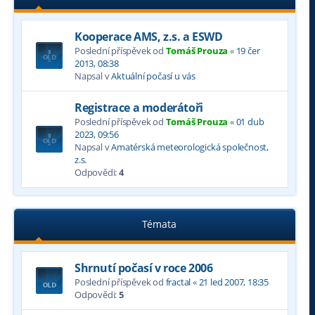
Kooperace AMS, z.s. a ESWD
Poslední příspěvek od
Tomáš Prouza
«
19 čer
2013, 08:38
Napsal v
Aktuální počasí u vás
Registrace a moderátoři
Poslední příspěvek od
Tomáš Prouza
«
01 dub
2023, 09:56
Napsal v
Amatérská meteorologická společnost,
z.s.
Odpovědi:
4
Témata
Shrnutí počasí v roce 2006
Poslední příspěvek od
fractal
«
21 led 2007, 18:35
Odpovědi:
5